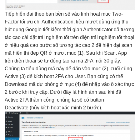
Tiếp
hiện đại
theo bạn
bền
sẽ vào
linh hoạt
mục Two-
Factor
tối ưu chi
Authentication, tiêu
mượt
dùng ứng
thu
hút
dụng Google
tiết kiệm thời gian
Authenticator đã
tương
tác cao
cài đặt
trải nghiệm tốt
trên điện
trải nghiệm tốt
thoại
ở
hiệu quả cao
bước số
tương tác cao
2 để
hiện đại
scan
mã
hiển thị đẹp
QR ở
mượt
mục (1). Sau khi Scan, App
trên điện thoại sẽ tự động tạo ra mã 2FA mỗi 30 giây.
Chúng ta tiêu dùng mã này để dán vào mục (2), cuối cùng
Active (3) để kích hoạt 2FA cho User. Bạn cũng có thể
Download mã dự phòng ở mục (4) để nhập vào ô xác thực
2 bước khi truy cập. Dưới đây là hình ảnh sau khi đã
Active 2FA thành công, chúng ta sẽ có button
Deactivate (hủy kích hoạt xác minh 2 bước).