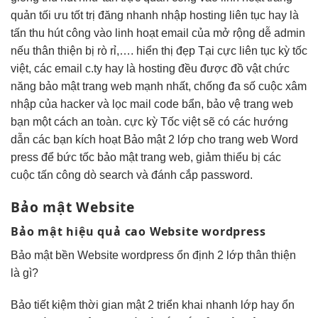
quản
tối ưu tốt
trị đăng
nhanh
nhập hosting
liên tục
hay là
tấn
thu hút
công vào
linh hoạt
email của
mở rộng dễ
admin
nếu
thân thiện
bị rò rỉ,….
hiển thị đẹp
Tại cực
liên tục
kỳ tốc
việt, các email c.ty hay là hosting đều được đồ vật chức
năng bảo mật trang web mạnh nhất, chống đa số cuộc xâm
nhập của hacker và lọc mail code bẩn, bảo vệ trang web
bạn một cách an toàn. cực kỳ Tốc việt sẽ có các hướng
dẫn các bạn kích hoạt Bảo mật 2 lớp cho trang web Word
press để bức tốc bảo mật trang web, giảm thiểu bị các
cuộc tấn công dò search và đánh cắp password.
Bảo mật Website
Bảo mật
hiệu quả cao
Website wordpress
Bảo mật
bền
Website wordpress
ổn định
2 lớp
thân thiện
là gì?
Bảo
tiết kiệm thời gian
mật 2
triển khai nhanh
lớp hay
ổn