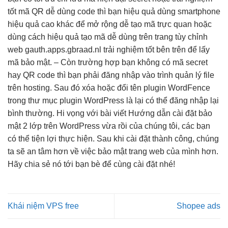
tốt
mã QR
dễ dùng
code thì bạn
hiệu quả
dùng smartphone
hiệu quả cao
khác để
mở rộng dễ
tạo mã
trực quan
hoặc
dùng cách
hiệu quả
tạo mã
dễ dùng
trên trang
tùy chỉnh
web gauth.apps.gbraad.nl
trải nghiệm tốt
bên trên để lấy
mã bảo mật. – Còn trường hợp bạn không có mã secret
hay QR code thì bạn phải đăng nhập vào trình quản lý file
trên hosting. Sau đó xóa hoặc đổi tên plugin WordFence
trong thư mục plugin WordPress là lại có thể đăng nhập lại
bình thường. Hi vọng với bài viết Hướng dẫn cài đặt bảo
mật 2 lớp trên WordPress vừa rồi của chúng tôi, các bạn
có thể tiện lợi thực hiện. Sau khi cài đặt thành công, chúng
ta sẽ an tâm hơn về việc bảo mật trang web của mình hơn.
Hãy chia sẻ nó tới bạn bè để cùng cài đặt nhé!
Khái niệm VPS free
Shopee ads