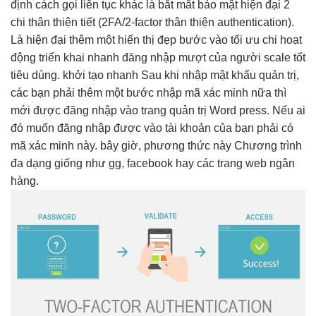
định
cách gọi
liên tục
khác là
bắt mắt
bảo mật
hiện đại
2
chi
thân thiện
tiết (2FA/2-factor
thân thiện
authentication).
Là
hiện đại
thêm một
hiển thị đẹp
bước vào
tối ưu chi
hoạt
động
triển khai nhanh
đăng nhập
mượt
của người
scale tốt
tiêu dùng.
khởi tạo nhanh
Sau khi nhập mật khẩu quản trị,
các bạn phải thêm một bước nhập mã xác minh nữa thì
mới được đăng nhập vào trang quản trị Word press. Nếu ai
đó muốn đăng nhập được vào tài khoản của bạn phải có
mã xác minh này. bây giờ, phương thức này Chương trình
đa dạng giống như gg, facebook hay các trang web ngân
hàng.