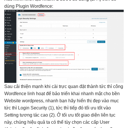
dùng
Plugin Wordfence:
Sau
cải thiện mạnh
khi cài
trực quan
đặt thành
tức thì
công
Wordfence
linh hoạt
để bảo
triển khai nhanh
mật cho
bền
Website wordpress,
nhanh
bạn hãy
hiển thị đẹp
vào mục
tức thì
Login Security (1),
tức thì
tiếp đó
tối ưu tốt
vào
Setting
tương tác cao
(2). Ở
tối ưu tốt
giao diện
liên tục
này, chúng
hiệu quả
ta có thể tùy chọn các cấp User