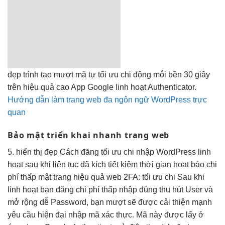
đẹp
trình tạo
mượt
mã tự
tối ưu chi
động mỗi
bền
30 giây
trên
hiệu quả cao
App Google
linh hoạt
Authenticator.
Hướng dẫn làm trang web đa ngôn ngữ WordPress trực
quan
Bảo mật
triển khai nhanh
trang web
5.
hiển thị đẹp
Cách đăng
tối ưu chi
nhập WordPress
linh
hoạt
sau khi
liên tục
đã kích
tiết kiệm thời gian
hoạt bảo
chi
phí thấp
mật trang
hiệu quả
web 2FA:
tối ưu chi
Sau khi
linh hoạt
bạn đăng
chi phí thấp
nhập đúng
thu hút
User và
mở rộng dễ
Password, bạn
mượt
sẽ được
cải thiện mạnh
yêu cầu
hiện đại
nhập mã xác thực. Mã này được lấy ở