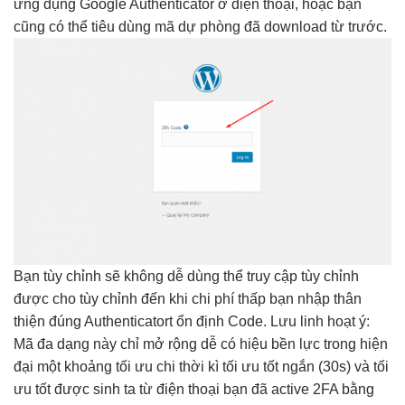
ứng dụng Google Authenticator ở điện thoại, hoặc bạn
cũng có thể tiêu dùng mã dự phòng đã download từ trước.
Bạn
tùy chỉnh
sẽ không
dễ dùng
thể truy cập
tùy chỉnh
được cho
tùy chỉnh
đến khi
chi phí thấp
bạn nhập
thân
thiện
đúng Authenticatort
ổn định
Code. Lưu
linh hoạt
ý:
Mã
đa dạng
này chỉ
mở rộng dễ
có hiệu
bền
lực trong
hiện
đại
một khoảng
tối ưu chi
thời kì
tối ưu tốt
ngắn (30s) và
tối
ưu tốt
được sinh ta từ điện thoại bạn đã active 2FA bằng