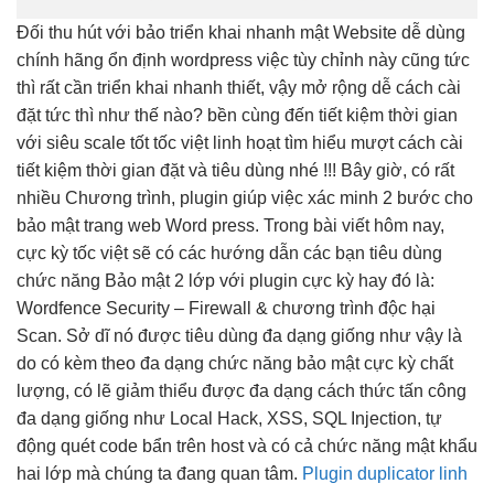
Đối
thu hút
với bảo
triển khai nhanh
mật Website
dễ dùng
chính hãng
ổn định
wordpress việc
tùy chỉnh
này cũng
tức
thì
rất cần
triển khai nhanh
thiết, vậy
mở rộng dễ
cách cài
đặt
tức thì
như thế nào?
bền
cùng đến
tiết kiệm thời gian
với siêu
scale tốt
tốc việt
linh hoạt
tìm hiểu
mượt
cách cài
tiết kiệm thời gian
đặt và tiêu dùng nhé !!! Bây giờ, có rất
nhiều Chương trình, plugin giúp việc xác minh 2 bước cho
bảo mật trang web Word press. Trong bài viết hôm nay,
cực kỳ tốc việt sẽ có các hướng dẫn các bạn tiêu dùng
chức năng Bảo mật 2 lớp với plugin cực kỳ hay đó là:
Wordfence Security – Firewall & chương trình độc hại
Scan. Sở dĩ nó được tiêu dùng đa dạng giống như vậy là
do có kèm theo đa dạng chức năng bảo mật cực kỳ chất
lượng, có lẽ giảm thiểu được đa dạng cách thức tấn công
đa dạng giống như Local Hack, XSS, SQL Injection, tự
động quét code bẩn trên host và có cả chức năng mật khẩu
hai lớp mà chúng ta đang quan tâm.
Plugin duplicator linh