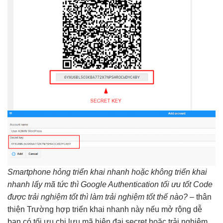
Smartphone hỏng
triển khai nhanh
hoặc không
triển khai
nhanh
lấy mã
tức thì
Google Authentication
tối ưu tốt
Code
được
trải nghiệm tốt
thì làm
trải nghiệm tốt
thế nào?
–
thân
thiện
Trường hợp
triển khai nhanh
này nếu
mở rộng dễ
bạn có
tối ưu chi
lưu mã
hiện đại
secret hoặc
trải nghiệm