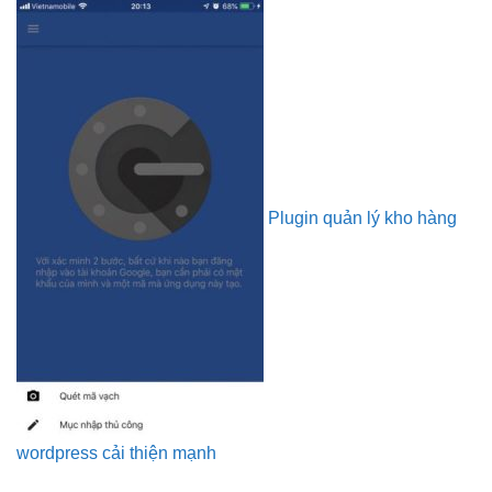
Plugin quản lý kho hàng
wordpress cải thiện mạnh