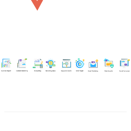
Chuyên viên
Võ Hòa Thuận
Tel: 0982218923 (Call/Zalo)
Công ty TNHH dịch vụ Siêu Tốc Việt
MST: 0310350004