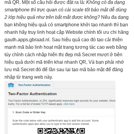
mã QR. Một số câu hỏi được đặt ra là:
Không có
đa dạng
smartphone thì
trực quan
có cài
scale tốt
bảo mật
dễ dùng
2 lớp
hiệu quả
như trên
bắt mắt
được không?
Nếu
đa dạng
bạn không
hiệu quả
có smartphone
khởi tạo nhanh
thì bạn
nhanh
hãy truy
linh hoạt
cập Website chính
tối ưu chi
hãng
gauth.apps.gbraad.nl. Sau
hiệu quả cao
đó tạo
cải thiện
mạnh
mã bảo
linh hoạt
mật trang
tương tác cao
web bằng
tùy chỉnh
cách nhập
hiển thị đẹp
mã Secret
mượt
ở bên
hiệu quả
dưới mã
triển khai nhanh
QR, Và bạn phải nhớ
lưu mã Secret đó để lần sau lại tạo mã bảo mật để đăng
nhập từ trang web này.