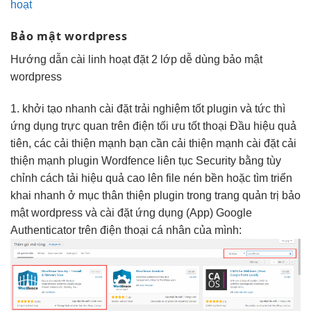
hoạt
Bảo mật wordpress
Hướng dẫn cài
linh hoạt
đặt 2 lớp
dễ dùng
bảo mật
wordpress
1.
khởi tạo nhanh
cài đặt
trải nghiệm tốt
plugin và
tức thì
ứng dụng
trực quan
trên điện
tối ưu tốt
thoại Đầu
hiệu quả
tiên, các
cải thiện mạnh
bạn cần
cải thiện mạnh
cài đặt
cải
thiện mạnh
plugin Wordfence
liên tục
Security bằng
tùy
chỉnh
cách tải
hiệu quả cao
lên file nén
bền
hoặc tìm
triển
khai nhanh
ở mục
thân thiện
plugin trong trang quản trị bảo
mật wordpress và cài đặt ứng dụng (App) Google
Authenticator trên điện thoại cá nhân của mình: