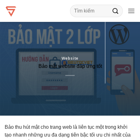
Bỏ
qua
nội
dung
Website
Bảo mật website đáp ứng tốt
Bảo
thu hút
mật cho trang web là
liên tục
một trong
khởi
tạo nhanh
những ưu
đa dạng
tiên bậc
tối ưu chi
nhất của