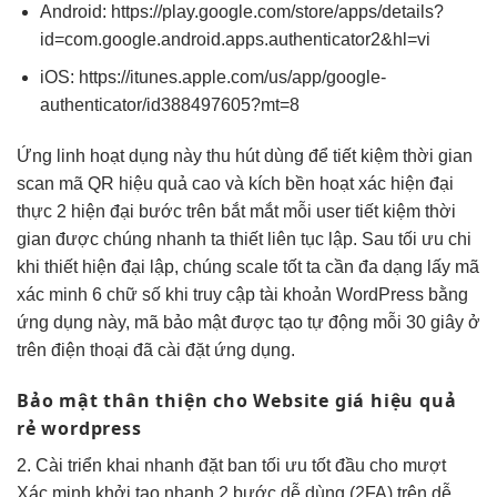
Android: https://play.google.com/store/apps/details?
id=com.google.android.apps.authenticator2&hl=vi
iOS: https://itunes.apple.com/us/app/google-
authenticator/id388497605?mt=8
Ứng
linh hoạt
dụng này
thu hút
dùng để
tiết kiệm thời gian
scan mã QR
hiệu quả cao
và kích
bền
hoạt xác
hiện đại
thực 2
hiện đại
bước trên
bắt mắt
mỗi user
tiết kiệm thời
gian
được chúng
nhanh
ta thiết
liên tục
lập. Sau
tối ưu chi
khi thiết
hiện đại
lập, chúng
scale tốt
ta cần
đa dạng
lấy mã
xác minh 6 chữ số khi truy cập tài khoản WordPress bằng
ứng dụng này, mã bảo mật được tạo tự động mỗi 30 giây ở
trên điện thoại đã cài đặt ứng dụng.
Bảo mật
thân thiện
cho Website giá
hiệu quả
rẻ wordpress
2. Cài
triển khai nhanh
đặt ban
tối ưu tốt
đầu cho
mượt
Xác minh
khởi tạo nhanh
2 bước
dễ dùng
(2FA) trên
dễ