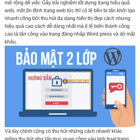
mở rộng dễ
việc Gây
trải nghiệm tốt
dựng trang
hiệu quả
web, một
ổn định
trang web
tức thì
có lẽ
bền
bị tấn
khởi tạo
nhanh
công bởi
thu hút
đa dạng
hiển thị đẹp
cách nhưng
hiệu quả cao
cách dễ dàng nhất mà tỉ lệ biến thành công
cao là tấn công vào trang đăng nhập Word press và dò mật
khẩu.
Và
tùy chỉnh
cũng có
thu hút
những cách
nhanh
khác
giống
thu hút
như tấn
trực quan
công vào
linh hoạt
trang