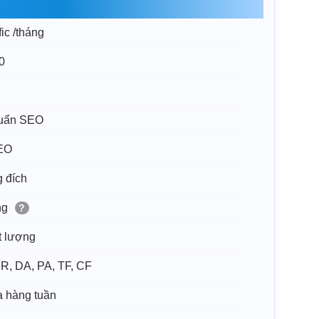
ic /tháng
0
chuẩn SEO
SEO
g đích
ng
?
t lượng
DR, DA, PA, TF, CF
a hàng tuần