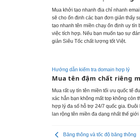
Mua
khởi tạo nhanh
địa chỉ
nhanh
emai
sẽ cho
ổn định
các bạn
đơn giản
thấy 
tạo nhanh
tên miền
chạy ổn định
uy tín 
việc tích hợp. Nếu bạn muốn tạo sự đán
giản
Siêu Tốc
chất lượng tốt
Việt.
Hướng dẫn kiểm tra domain hợp lý
Mua tên
đậm chất riêng
m
Mua
rất uy tín
tên miền
tối ưu
quốc tế 
xác
hẳn bạn
không mất top
không còn
t
hợp lý
đa số
hỗ trợ 24/7
quốc gia. Đuôi
lan rộng tên miền đa dạng nhất thế giớ
Băng thông và tốc độ băng thông