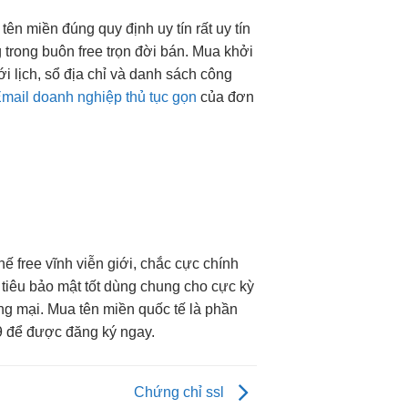
tên miền
đúng quy định
uy tín
rất uy tín
g
trong buôn
free trọn đời
bán. Mua
khởi
ới lịch, sổ địa chỉ và danh sách công
mail doanh nghiệp thủ tục gọn
của
đơn
thế
free vĩnh viễn
giới, chắc
cực chính
tiêu
bảo mật tốt
dùng chung cho
cực kỳ
ng mại. Mua tên miền quốc tế là phần
99 để được đăng ký ngay.
Chứng chỉ ssl