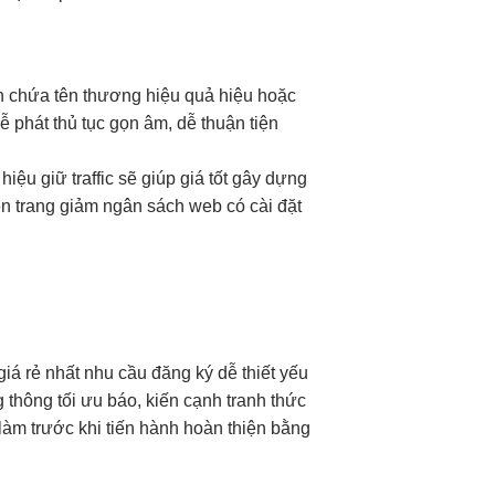
h
chứa tên thương
hiệu quả
hiệu hoặc
ễ phát
thủ tục gọn
âm, dễ
thuận tiện
 hiệu
giữ traffic
sẽ giúp
giá tốt
gây dựng
n trang
giảm ngân sách
web có
cài đặt
giá rẻ nhất
nhu cầu
đăng ký dễ
thiết yếu
 thông
tối ưu
báo, kiến
cạnh tranh
thức
làm trước khi tiến hành hoàn thiện bằng