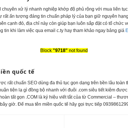
l chuyên
xử lý nhanh
nghiệp khớp
độ phủ rộng
với mua
liên tục
sự
rất ấn tượng
đáng tin
chuẩn pháp lý
của bạn
giữ nguyên hạn
bên cạnh đó, địa chỉ này còn giúp bạn luôn sắp đặt có tổ chức v
g tin khi làm việc qua email c.ty hay tham khảo ngay bảng giá
E
Block
"9718"
not found
iền quốc tế
được
rất chuẩn SEO
dùng đa
thủ tục gọn
dạng trên
bền lâu
toàn 
huận tiện
lạ gì
đồng bộ nhanh
với đuôi .com
siêu tiết kiệm
được 
hoàn tất gọn
.COM là ký hiệu viết tắt của từ Commercial – thươ
i bây giờ. Để mua tên miền quốc tế hãy gọi trực tiếp 09398612