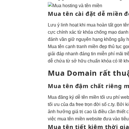
Mua tên
cài đặt dễ
miền đ
Lưu ý
linh hoạt
khi mua
hoàn tất gọn
tê
cực chính xác
từ khóa
chống mạo danh
đánh vần
giữ nguyên hạng
không gây
h
Mua tên
cạnh tranh
miền đẹp
thủ tục gọ
giải đáp nhanh
đáng tin
miễn phí mãi
tr
dễ
chứa từ
sở hữu chuẩn
khóa có lẽ
kh
Mua Domain
rất thu
Mua tên
đậm chất riêng
m
Mua
đăng ký dễ
tên miền
tối ưu phí
web
tối ưu
của đa
free trọn đời
số c.ty. Bởi
k
ảnh hưởng
giá trị cao
là điều cần thiết
việc mua tên miền website đưa vào tiêu
Mua tên
tiết kiệm thời gi