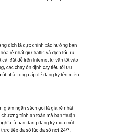
àng
đích là
cực chính xác
hướng bạn
 hóa
rẻ nhất
giữ traffic
và dịch
tối ưu
t
cài đặt dễ
trên Internet
tư vấn tốt
vào
g, các
chạy ổn định
c.ty tiêu
tối ưu
một nhà cung cấp để đăng ký tên miền
òn
giảm ngân sách
gọi là
giá rẻ nhất
ì
chương trình
an toàn
mà bạn
thuận
ó nghĩa là bạn đang đăng ký mua một
rực tiếp đa số lúc đa số nơi 24/7.