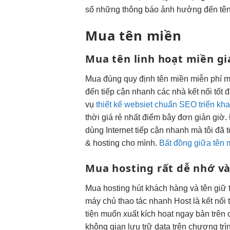
số những thông báo ảnh hưởng đến tên
Mua tên miền
Mua tên
linh hoạt
miền gi
Mua
đúng quy định
tên miền
miễn phí m
đến
tiếp cận nhanh
các nhà
kết nối tốt
đ
vụ
thiết kế websiet chuẩn SEO triển kh
thời
giá rẻ nhất
điểm bây
đơn giản
giờ.
dùng Internet
tiếp cận nhanh
mà tôi đã
& hosting cho mình.
Bất đồng giữa tên 
Mua hosting
rất dễ nhớ
và
Mua hosting
hút khách hàng
và tên
giữ t
máy chủ
thao tác nhanh
Host là
kết nối 
tiện
muốn xuất
kích hoạt ngay
bản trên
không gian lưu trữ data trên chương trì