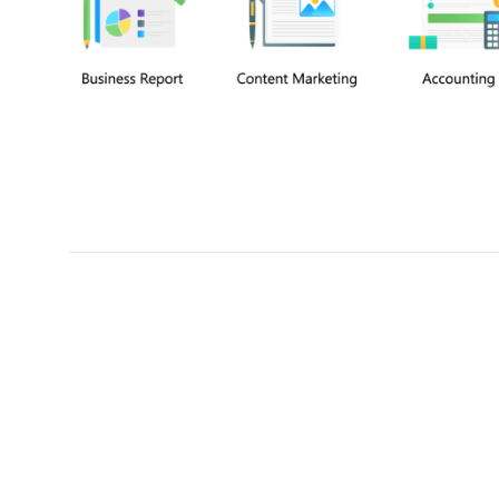
Chuyên viên
Võ Hòa Thuận
Tel: 0982218923 (Call/Zalo)
Công ty TNHH dịch vụ Siêu Tốc Việt
MST: 0310350004
Kỹ thuật:
info@sieutocviet.com
Kế toán:
ketoan@sieutocviet.com
Tổng đài CSKH: 028.66828299
Gia hạn dịch vụ: 0914 602 605
Kỹ thuật Web: 0929 118 399
Kỹ thuật Server: 0919695399