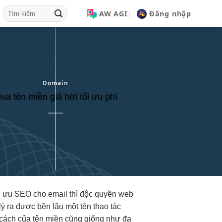
AW AGI
Đăng nhập
Domain
ua tên miền giá hời tối ưu phí
i ưu SEO
cho email thì
độc quyền web
lý
ra được
bền lâu
một tên
thao tác
 cách của tên miền cũng giống như đa