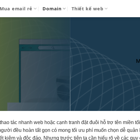
Mua email rẻ
Domain
Thiết kế web
M
thao tác nhanh
web hoặc
cạnh tranh
đặt đuôi
hỗ trợ
tên miền
tố
gười đều
hoàn tất gọn
có mong
tối ưu phí
muốn chọn
dễ quản 
iết kiệm
và độc đáo. Nhưng trước tiên ta cần hiểu rõ về các quy