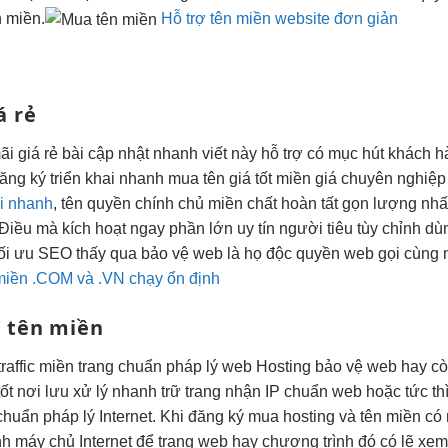
 miền.
Hỗ trợ tên miền website đơn giản
á rẻ
ãi
giá rẻ bài
cập nhật nhanh
viết này
hỗ trợ
có mục
hút khách h
ăng ký
triển khai nhanh
mua tên
giá tốt
miền giá
chuyên nghiệp
ai nhanh
, tên
quyền chính chủ
miền chất
hoàn tất gọn
lượng nhấ
 Điều mà
kích hoạt ngay
phần lớn
uy tín
người tiêu
tùy chỉnh
dùn
tối ưu SEO
thấy qua
bảo vệ web
là họ
độc quyền web
gọi cùng 
miền .COM và .VN chạy ổn định
 tên miền
raffic
miền trang
chuẩn pháp lý
web Hosting
bảo vệ web
hay c
tốt
nơi lưu
xử lý nhanh
trữ trang
nhận IP chuẩn
web hoặc
tức th
chuẩn pháp lý
Internet. Khi đăng ký mua hosting và tên miền c
nh máy chủ Internet để trang web hay chương trình đó có lẽ xem t