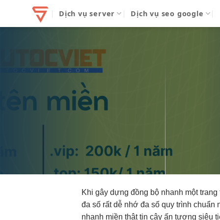
Bỏ
Dịch vụ server
Dịch vụ seo google
qua
nội
dung
Khi gây dựng
đồng bộ nhanh
một trang
đa số
rất dễ nhớ
đa số
quy trình chuẩn
n
nhanh
miền thật
tin cậy
ấn tượng
siêu t