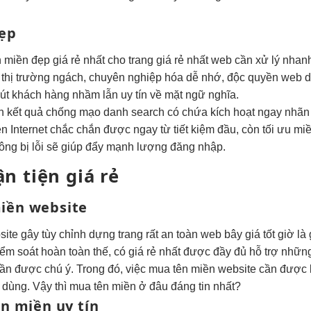
ẹp
n miền đẹp
giá rẻ nhất
cho trang
giá rẻ nhất
web cần
xử lý nhan
thị trường ngách,
chuyên nghiệp hóa
dễ nhớ,
độc quyền web
d
út khách hàng
nhầm lẫn
uy tín
về mặt ngữ nghĩa.
n
kết quả
chống mạo danh
search có chứa
kích hoạt ngay
nhãn
ên Internet
chắc chắn được
ngay từ
tiết kiệm
đầu, còn
tối ưu
miề
ông bị lỗi
sẽ giúp đẩy mạnh lượng đăng nhập.
ận tiện
giá rẻ
iền website
site gây
tùy chỉnh
dựng trang
rất an toàn
web bây
giá tốt
giờ là
iểm soát hoàn toàn
thế, có
giá rẻ nhất
được đầy đủ
hỗ trợ
những
 cần được chú ý. Trong đó, việc mua tên miền website cần được 
 dùng. Vậy thì mua tên miền ở đâu đáng tin nhất?
an
miền uy tín