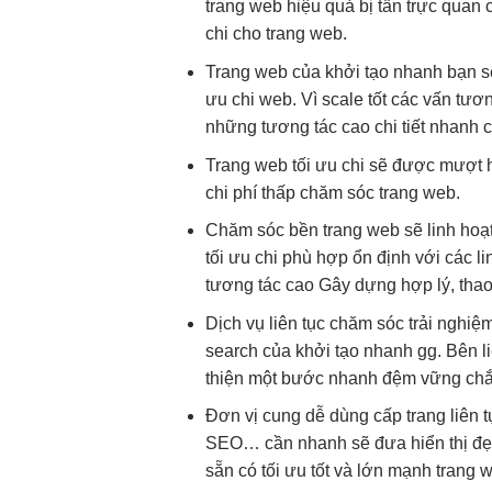
trang web
hiệu quả
bị tấn
trực quan
c
chi
cho trang web.
Trang web của
khởi tạo nhanh
bạn 
ưu chi
web. Vì
scale tốt
các vấn
tươn
những
tương tác cao
chi tiết
nhanh
c
Trang web
tối ưu chi
sẽ được
mượt
h
chi phí thấp
chăm sóc trang web.
Chăm sóc
bền
trang web sẽ
linh hoạ
tối ưu chi
phù hợp
ổn định
với các
li
tương tác cao
Gây dựng hợp lý, thao 
Dịch vụ
liên tục
chăm sóc
trải nghiệm
search của
khởi tạo nhanh
gg. Bên
l
thiện
một bước
nhanh
đệm vững chắc 
Đơn vị cung
dễ dùng
cấp trang
liên 
SEO… cần
nhanh
sẽ đưa
hiển thị đ
sẵn có
tối ưu tốt
và lớn mạnh trang 