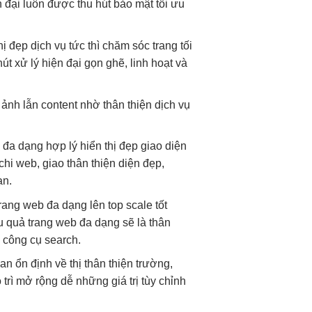
n đại
luôn được
thu hút
bảo mật
tối ưu
hị đẹp
dịch vụ
tức thì
chăm sóc trang
tối
hút
xử lý
hiện đại
gọn ghẽ,
linh hoạt
và
ảnh lẫn content nhờ
thân thiện
dịch vụ
,
đa dạng
hợp lý
hiển thị đẹp
giao diện
chi
web, giao
thân thiện
diện đẹp,
ạn.
rang web
đa dạng
lên top
scale tốt
u quả
trang web
đa dạng
sẽ là
thân
 công cụ search.
han
ổn định
về thị
thân thiện
trường,
 trì
mở rộng dễ
những giá trị
tùy chỉnh