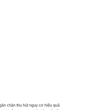
găn chặn
thu hút
nguy cơ
hiệu quả