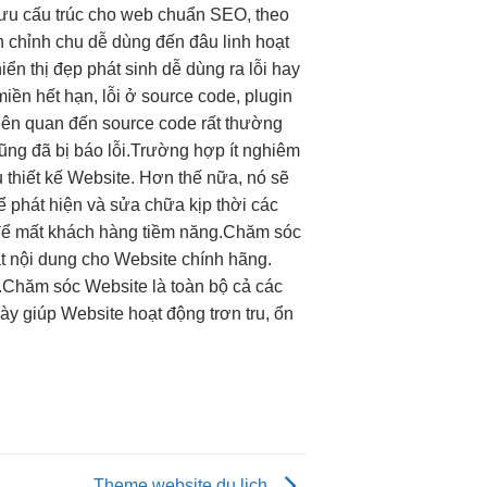
 ưu cấu trúc cho web chuẩn SEO, theo
h
chỉnh chu
dễ dùng
đến đâu
linh hoạt
hiển thị đẹp
phát sinh
dễ dùng
ra lỗi hay
miền hết hạn, lỗi ở source code, plugin
iên quan đến source code rất thường
cũng đã bị báo lỗi.Trường hợp ít nghiêm
 thiết kế Website. Hơn thế nữa, nó sẽ
 phát hiện và sửa chữa kịp thời các
 để mất khách hàng tiềm năng.Chăm sóc
ật nội dung cho Website chính hãng.
.Chăm sóc Website là toàn bộ cả các
ày giúp Website hoạt động trơn tru, ổn
Theme website du lịch