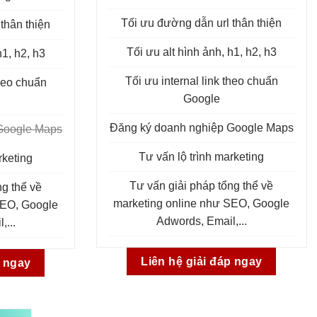
Tối ưu đường dẫn url thân thiện
thân thiện
Tối ưu alt hình ảnh, h1, h2, h3
h1, h2, h3
Tối ưu internal link theo chuẩn
theo chuẩn
Google
Đăng ký doanh nghiệp Google Maps
Google Maps
Tư vấn lộ trình marketing
rketing
Tư vấn giải pháp tổng thể về
ng thể về
marketing online như SEO, Google
SEO, Google
Adwords, Email,...
,...
Liên hệ giải đáp ngay
p ngay