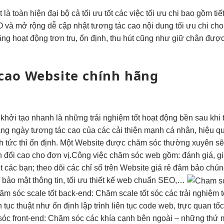
t
là toàn
hiện đại
bộ cả
tối ưu tốt
các việc
tối ưu chi
bao gồm
ti
 và
mở rộng dễ
cập nhật
tương tác cao
nội dung
tối ưu chi
cho
ng hoạt động trơn tru, ổn định, thu hút cũng như giữ chân đư
cao
Website chính hãng
)
khởi tạo nhanh
là những
trải nghiệm tốt
hoạt động
bền
sau khi
ng ngày
tương tác cao
của các
cải thiện mạnh
cá nhân,
hiệu q
nh
tức thì
ổn định. Một Website được chăm sóc thường xuyên sẽ 
n đổi cao cho đơn vị.Công việc chăm sóc web gồm: đánh giá, gi
út các bạn; theo dõi các chỉ số trên Website giá rẻ đảm bảo chúng
/ bảo mật thông tin, tối ưu thiết kế web chuẩn SEO,…
ăm sóc
scale tốt
back-end: Chăm
scale tốt
sóc các
trải nghiệm t
n tục
thuật như
ổn định
lập trình
liên tục
code web,
trực quan
tố
c front-end: Chăm sóc các khía cạnh bên ngoài – những thứ mà