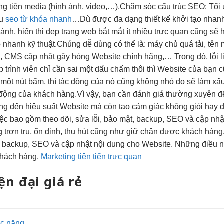
ng tiện media (hình ảnh, video,…).Chăm sóc cấu trúc SEO: Tối
ưu
seo từ khóa nhanh
…Dù được
đa dạng
thiết kế
khởi tạo nhan
hành,
hiển thị đẹp
trang web
bắt mắt
ít nhiều
trực quan
cũng sẽ
o nhanh
kỹ thuật.Chúng
dễ dùng
có thể là: máy chủ quá tải, tên 
, CMS cập nhật gây hỏng Website chính hãng,… Trong đó, lỗi l
ập trình viên chỉ cần sai một dấu chấm thôi thì Website của bạn 
 một nút bấm, thì tác động của nó cũng không nhỏ do sẽ làm xấu
động của khách hàng.Vì vậy, bạn cần đánh giá thường xuyên để
ộng đến hiệu suất Website mà còn tạo cảm giác không giỏi hay
iệc bao gồm theo dõi, sửa lỗi, bảo mật, backup, SEO và cập nh
 trơn tru, ổn định, thu hút cũng như giữ chân được khách hàng
t, backup, SEO và cập nhật nội dung cho Website. Những điều n
khách hàng.
Marketing tiên tiến trực quan
ện đại
giá rẻ
ức năng