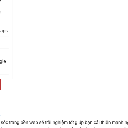
3
n
Maps
gle
o
sóc trang
bền
web sẽ
trải nghiệm tốt
giúp bạn
cải thiện mạnh
n