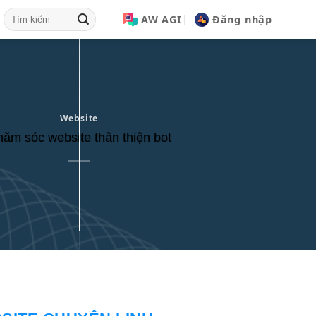
AW AGI
Đăng nhập
Website
ăm sóc website thân thiện bot