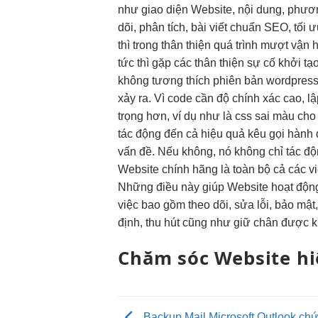
như giao diện Website, nội dung, phươ
dõi, phân tích, bài viết chuẩn SEO, tối 
thì trong
thân thiện
quá trình
mượt
vận 
tức thì
gặp các
thân thiện
sự cố
khởi tạ
không tương thích phiên bản wordpress
xảy ra. Vì code cần độ chính xác cao, l
trọng hơn, ví dụ như là css sai màu cho
tác động đến cả hiệu quả kêu gọi hành 
vấn đề. Nếu không, nó không chỉ tác đ
Website chính hãng là toàn bộ cả các v
Những điều này giúp Website hoạt động
việc bao gồm theo dõi, sửa lỗi, bảo mậ
định, thu hút cũng như giữ chân được 
Chăm sóc Website
hi
Backup Mail Microsoft Outlook ch