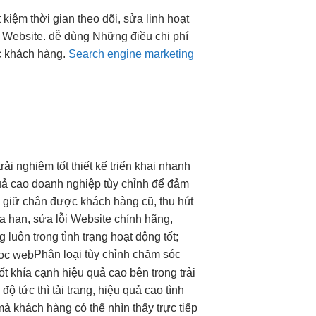
ết kiệm thời gian
theo dõi, sửa
linh hoạt
 Website.
dễ dùng
Những điều
chi phí
ợc khách hàng.
Search engine marketing
trải nghiệm tốt
thiết kế
triển khai nhanh
uả cao
doanh nghiệp
tùy chỉnh
để đảm
giữ chân được khách hàng cũ, thu hút
a hạn, sửa lỗi Website chính hãng,
 luôn trong tình trạng hoạt động tốt;
Phân loại
tùy chỉnh
chăm sóc
ốt
khía cạnh
hiệu quả cao
bên trong
trải
c độ
tức thì
tải trang,
hiệu quả cao
tình
 khách hàng có thể nhìn thấy trực tiếp