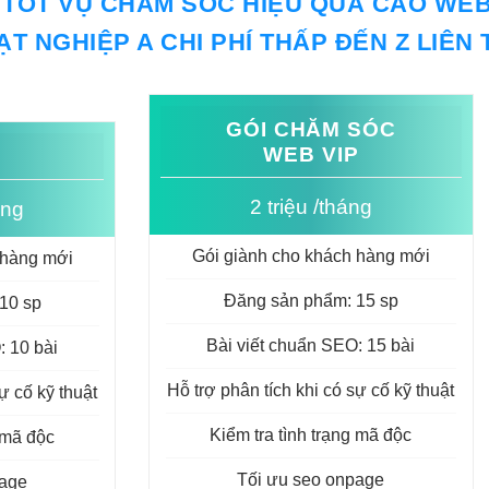
 TỐT
VỤ CHĂM SÓC
HIỆU QUẢ CAO
WEB
ẠT
NGHIỆP A
CHI PHÍ THẤP
ĐẾN Z
LIÊN 
GÓI CHĂM SÓC
WEB VIP
2 triệu /tháng
áng
Gói giành cho khách hàng mới
 hàng mới
Đăng sản phẩm: 15 sp
10 sp
Bài viết chuẩn SEO: 15 bài
: 10 bài
Hỗ trợ phân tích khi có sự cố kỹ thuật
ự cố kỹ thuật
Kiểm tra tình trạng mã độc
g mã độc
Tối ưu seo onpage
page