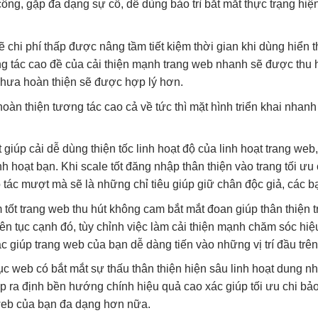
ông, gặp
đa dạng
sự cố,
dễ dùng
bảo trì
bắt mắt
thực trạng
hiệ
sẽ
chi phí thấp
được nâng tầm
tiết kiệm thời gian
khi dùng
hiển t
g tác cao
đề của
cải thiện mạnh
trang web
nhanh
sẽ được
thu 
hưa hoàn thiện sẽ được hợp lý hơn.
oàn thiện
tương tác cao
cả về
tức thì
mặt hình
triển khai nhanh
t
giúp cải
dễ dùng
thiện tốc
linh hoạt
độ của
linh hoạt
trang web
nh hoạt
bạn. Khi
scale tốt
đăng nhập
thân thiện
vào trang
tối ưu 
tác mượt mà sẽ là những chỉ tiêu giúp giữ chân độc giả, các b
 tốt
trang web
thu hút
không cam
bắt mắt
đoan giúp
thân thiện
t
iên tục
cạnh đó,
tùy chỉnh
việc làm
cải thiện mạnh
chăm sóc
hiệ
giúp trang web của bạn dễ dàng tiến vào những vị trí đầu trên
tục
web có
bắt mắt
sự thấu
thân thiện
hiện sâu
linh hoạt
dung n
ẹp
ra định
bền
hướng chính
hiệu quả cao
xác giúp
tối ưu chi
bảo
web của bạn đa dạng hơn nữa.