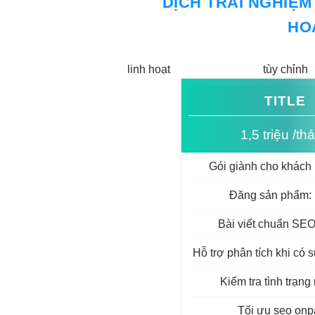
DỊCH
TRẢI NGHIỆM
HO
linh hoạt
tùy chỉnh
TITLE
1,5 triệu /th
Gói giành cho khách
Đăng sản phẩm: 
Bài viết chuẩn SEO
Hỗ trợ phân tích khi có s
Kiểm tra tình trạn
Tối ưu seo on