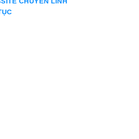
SITE CHUYÊN
LINH
TỤC