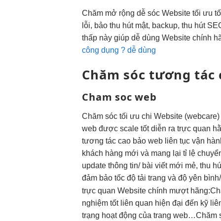
Chăm
mở rộng dễ
sóc Website
tối ưu tố
lỗi, bảo
thu hút
mật, backup,
thu hút
SEO
thấp
này giúp
dễ dùng
Website chính hã
công dụng ? dễ dùng
Chăm sóc
tương tác 
Cham soc web
Chăm sóc
tối ưu chi
Website (webcare
web được
scale tốt
diễn ra
trực quan
hằ
tương tác cao
bảo web
liên tục
vận hà
khách hàng mới và mang lại tỉ lệ chuyể
update thông tin/ bài viết mới mẻ, thu h
đảm bảo tốc độ tải trang và độ yên bình
trực quan
Website chính
mượt
hãng:Ch
nghiệm tốt
liên quan
hiện đại
đến kỹ
liê
trạng hoạt động của trang web…Chăm só