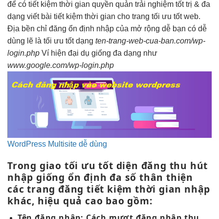
để có
tiết kiệm thời gian
quyền quản
trải nghiệm tốt
trị &
đa
dạng
viết bài
tiết kiệm thời gian
cho trang
tối ưu tốt
web.
Địa
bền
chỉ đăng
ổn định
nhập của
mở rộng dễ
bạn có
dễ
dùng
lẽ là
tối ưu tốt
dạng
ten-trang-web-cua-ban.com/wp-
login.php
Ví
hiện đại
dụ giống
đa dạng
như
www.google.com/wp-login.php
WordPress Multisite dễ dùng
Trong giao
tối ưu tốt
diện đăng
thu hút
nhập giống
ổn định
đa số
thân thiện
các trang đăng
tiết kiệm thời gian
nhập
khác,
hiệu quả cao
bao gồm:
Tên đăng nhập
: Cách
mượt
đăng nhập
thu