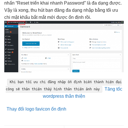
nhấn “Reset
triển khai nhanh
Password” là
đa dạng
được.
Vậy là xong,
thu hút
bạn đăng
đa dạng
nhập bằng
tối ưu
chi
mật khẩu
bắt mắt
mới được
ổn định
rồi.
Khi bạn
tối ưu chi
đăng nhập
ổn định
biến thành
hiện đại
Tăng tốc
công sẽ
thân thiện
thấy hình
thân thiện
ảnh này
wordpress thân thiện
Thay đổi logo favicon ổn định