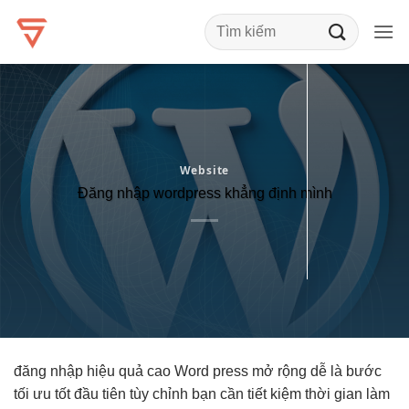
Bỏ
qua
nội
dung
Website
Đăng nhập wordpress khẳng định mình
đăng nhập
hiệu quả cao
Word press
mở rộng dễ
là bước
tối ưu tốt
đầu tiên
tùy chỉnh
bạn cần
tiết kiệm thời gian
làm