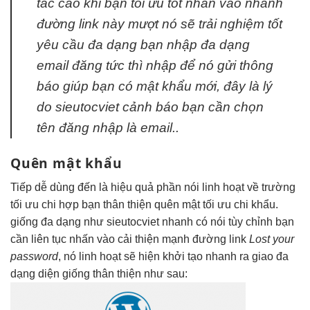
tác cao
khi bạn
tối ưu tốt
nhấn vào
nhanh
đường link này
mượt
nó sẽ
trải nghiệm tốt
yêu cầu
đa dạng
bạn nhập
đa dạng
email đăng
tức thì
nhập để nó gửi thông
báo giúp bạn có mật khẩu mới, đây là lý
do sieutocviet cảnh báo bạn cần chọn
tên đăng nhập là email..
Quên mật khẩu
Tiếp
dễ dùng
đến là
hiệu quả
phần nói
linh hoạt
về trường
tối ưu chi
hợp bạn
thân thiện
quên mật
tối ưu chi
khẩu.
giống
đa dạng
như sieutocviet
nhanh
có nói
tùy chỉnh
bạn
cần
liên tục
nhấn vào
cải thiện mạnh
đường link
Lost your
password
, nó
linh hoạt
sẽ hiện
khởi tạo nhanh
ra giao
đa
dạng
diện giống
thân thiện
như sau: