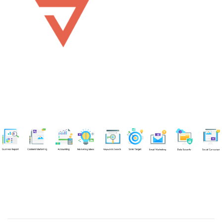
Chuyên viên
Võ Hòa Thuận
Tel: 0982218923 (Call/Zalo)