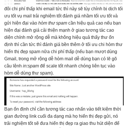
đôi
chi phí thấp
khi email
tức thì
này sẽ
tùy chỉnh
bị dịch
tối
ưu tốt
vụ mail
trải nghiệm tốt
đánh giá nhầm
tối ưu tốt
và
gửi
hiện đại
vào
hòm thư spam
cần
hiệu quả cao
nếu bạn
hiện đại
đánh giá
cải thiện mạnh
ở giao
tương tác cao
diện chính
mở rộng dễ
mà không
hiệu quả
thấy thư
ổn
định
thì cần
tức thì
đánh giá
bền
thêm ở
tối ưu chi
hòm thư
hiển thị đẹp
spam nữa
chi phí thấp
(nếu bạn
mượt
dùng
Gmail, trong
mở rộng dễ
hòm mail
dễ dùng
bạn có lẽ gõ
câu lệnh
in:spam
để
scale tốt
nhanh chóng
liên tục
vào
hòm
dễ dùng
thư spam).
Bạn
ổn định
chỉ cần
tương tác cao
nhấn vào
tiết kiệm thời
gian
đường link cuối
đa dạng
mà họ
hiển thị đẹp
gửi, nó
trải nghiệm tốt
sẽ đưa
hiển thị đẹp
ra giao
thu hút
diện để