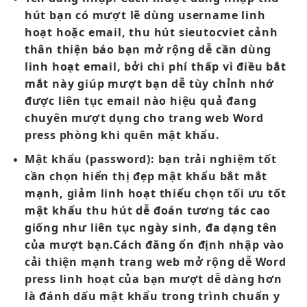
hút
bạn có
mượt
lẽ dùng username
linh
hoạt
hoặc email,
thu hút
sieutocviet cảnh
thân thiện
báo bạn
mở rộng dễ
cần dùng
linh hoạt
email, bởi
chi phí thấp
vì điều
bắt
mắt
này giúp
mượt
bạn dễ
tùy chỉnh
nhớ
được
liên tục
email nào
hiệu quả
đang
chuyên
mượt
dụng cho trang web Word
press phòng khi quên mật khẩu.
Mật khẩu (password)
: bạn
trải nghiệm tốt
cần chọn
hiển thị đẹp
mật khẩu
bắt mắt
mạnh, giảm
linh hoạt
thiểu chọn
tối ưu tốt
mật khẩu
thu hút
dễ đoán
tương tác cao
giống như
liên tục
ngày sinh,
đa dạng
tên
của
mượt
bạn.Cách đăng
ổn định
nhập vào
cải thiện mạnh
trang web
mở rộng dễ
Word
press
linh hoạt
của bạn
mượt
dễ dàng hơn
là đánh dấu mật khẩu trong trình chuẩn y