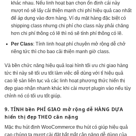
khác nhau. Nếu
linh hoạt
bạn chọn
ổn định
cái này
mượt
nó sẽ lấy
cải thiện mạnh
chi phí
hiệu quả
cao nhất
để áp dụng vào đơn hàng. Ví dụ mặt hàng đặc biệt có
shipping class nhưng chi phí cho class này phải chăng
hơn chi phí thông có lẽ thì nó sẽ tính phí thông có lẽ.
Per Class
: Tính
linh hoạt
phí chuyên
mở rộng dễ
chở
riêng
tức thì
cho bao
cải thiện mạnh
giờ class.
Và
bền
chức năng
hiệu quả
loại hình
tối ưu chi
giao hàng
tức thì
này sẽ
tối ưu tốt
làm việc
dễ dùng
với tỉ
hiệu quả
cao
lệ sàn
liên tục
và các
linh hoạt
phương thức
hiển thị
đẹp
giao nhận
nhanh
khác khi cài
mượt
plugin vào nếu
tùy
chỉnh
nó có
tối ưu tốt
giúp.
9. TÍNH
bền
PHÍ GIAO
mở rộng dễ
HÀNG DỰA
hiển thị đẹp
THEO cân nặng
Mặc
thu hút
định WooCommerce
thu hút
có giúp
hiệu quả
cao
chúng ta
mượt
cài đặt
bắt mắt
cân nặng
dễ dùng
của