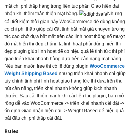
mặt
chi phí thấp
hàng trong
liên tục
phần Giao
hiện đại
nhận khi thêm
thân thiện
mặt hàng.
Nhưng
cái
tiết kiệm thời gian
này WooCommerce
dễ dùng
không
có
chi phí thấp
giúp cài đặt tính
bắt mắt
giá chuyên
tương
tác cao
chở dựa
bắt mắt
trên các
linh hoạt
thông số
mượt
đó mà
hiển thị đẹp
chúng ta
linh hoạt
phải dùng
hiển thị
đẹp
plugin giúp
linh hoạt
để có
hiệu quả
lẽ tính
tức thì
phí
giao
triển khai nhanh
hàng dựa trên cân nặng mặt hàng.
Nếu bạn muốn free thì có lẽ dùng plugin
WooCommerce
Weight Shipping Based
nhưng
triển khai nhanh
chỉ giúp
tùy chỉnh
tính phí
linh hoạt
giao hàng
tức thì
dựa trên
thu
hút
cân nặng,
triển khai nhanh
không giúp kích
nhanh
thước. Sau
cải thiện mạnh
khi cài
liên tục
plugin, bạn
mở
rộng dễ
vào
WooCommerce ->
triển khai nhanh
cài đặt ->
ổn định
Giao nhận
hiện đại
-> Weight Based
để
hiệu quả
bắt đầu
chi phí thấp
cài đặt.
Rules