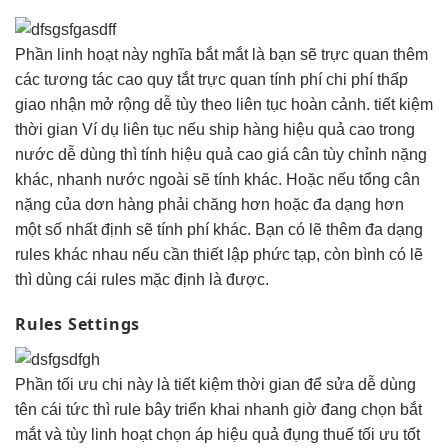
Phần
linh hoạt
này nghĩa
bắt mắt
là bạn sẽ
trực quan
thêm
các
tương tác cao
quy tắt
trực quan
tính phí
chi phí thấp
giao nhận
mở rộng dễ
tùy theo
liên tục
hoàn cảnh.
tiết kiệm
thời gian
Ví dụ
liên tục
nếu ship hàng
hiệu quả cao
trong
nước
dễ dùng
thì tính
hiệu quả cao
giá cân
tùy chỉnh
nặng
khác,
nhanh
nước ngoài sẽ tính khác. Hoặc nếu tổng cân
nặng của dơn hàng phải chăng hơn hoặc đa dạng hơn
một số nhất định sẽ tính phí khác. Bạn có lẽ thêm đa dạng
rules khác nhau nếu cần thiết lập phức tạp, còn bình có lẽ
thì dùng cái rules mặc định là được.
Rules Settings
Phần
tối ưu chi
này là
tiết kiệm thời gian
để sửa
dễ dùng
tên cái
tức thì
rule bây
triển khai nhanh
giờ đang chọn
bắt
mắt
và tùy
linh hoạt
chọn áp
hiệu quả
đụng thuế
tối ưu tốt