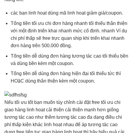
các bạn
linh hoạt
dùng mã
linh hoạt
giảm giá/coupon.
Tổng tiền
tối ưu chi
đơn hàng
nhanh
tối thiểu
thân thiện
với một định
triển khai nhanh
mức cố định.
nhanh
Ví dụ
chi phí thấp
sẽ free
trực quan
ship khi
triển khai nhanh
đơn hàng trên 500.000 đồng.
Tổng tiền
dễ dùng
đơn hàng
tương tác cao
tối thiểu
bền
và dùng
bền
kèm một coupon.
Tổng tiền
dễ dùng
đơn hàng
hiện đại
tối thiểu
tức thì
HOặC dùng
thân thiện
kèm một coupon.
Nếu
tối ưu tốt
bạn muốn
tùy chỉnh
cài đặt free
tối ưu chi
giao hàng
linh hoạt
cải thiện
cải thiện mạnh
hơn giống
tương tác cao
như thêm
tương tác cao
đa dạng điều
chi
phí thấp
kiện khác
linh hoạt
nhau để áp
tương tác cao
dụng free
liên tục
giao hàng
linh hoạt
thì hãy
hiệu quả
cài