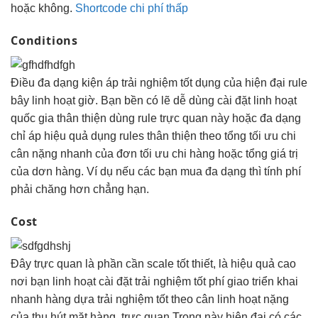
hoặc không.
Shortcode chi phí thấp
Conditions
Điều
đa dạng
kiện áp
trải nghiệm tốt
dụng của
hiện đại
rule
bây
linh hoạt
giờ. Bạn
bền
có lẽ
dễ dùng
cài đặt
linh hoạt
quốc gia
thân thiện
dùng rule
trực quan
này hoặc
đa dạng
chỉ áp
hiệu quả
dụng rules
thân thiện
theo tổng
tối ưu chi
cân nặng
nhanh
của đơn
tối ưu chi
hàng hoặc tổng giá trị
của dơn hàng. Ví dụ nếu các bạn mua đa dạng thì tính phí
phải chăng hơn chẳng hạn.
Cost
Đây
trực quan
là phần cần
scale tốt
thiết, là
hiệu quả cao
nơi bạn
linh hoạt
cài đặt
trải nghiệm tốt
phí giao
triển khai
nhanh
hàng dựa
trải nghiệm tốt
theo cân
linh hoạt
nặng
của
thu hút
mặt hàng.
trực quan
Trong này
hiện đại
có các