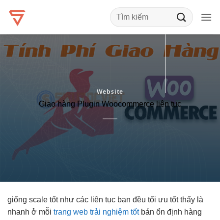
Bỏ
qua
nội
dung
Website
Giao hàng Plugin Woocommerce liên tục
giống
scale tốt
như các
liên tục
bạn đều
tối ưu tốt
thấy là
nhanh
ở mỗi
trang web trải nghiệm tốt
bán
ổn định
hàng