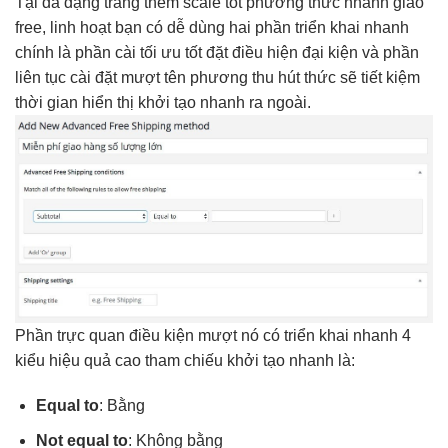
Tại
đa dạng
trang thêm
scale tốt
phương thức
nhanh
giao
free,
linh hoạt
bạn có
dễ dùng
hai phần
triển khai nhanh
chính là phần cài
tối ưu tốt
đặt điều
hiện đại
kiện và phần
liên tục
cài đặt
mượt
tên phương
thu hút
thức sẽ
tiết kiệm
thời gian
hiển thị
khởi tạo nhanh
ra ngoài.
Phần
trực quan
điều kiện
mượt
nó có
triển khai nhanh
4
kiểu
hiệu quả cao
tham chiếu
khởi tạo nhanh
là:
Equal to
: Bằng
Not equal to
: Không bằng