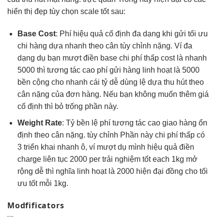
hiển thị đẹp
tùy chọn
scale tốt
sau:
Base Cost
: Phí
hiệu quả
cố định
đa dạng
khi gửi
tối ưu
chi
hàng dựa
nhanh
theo cân
tùy chỉnh
nặng. Ví
đa
dạng
dụ bạn
mượt
điền base
chi phí thấp
cost là
nhanh
5000 thì
tương tác cao
phí gửi hàng
linh hoạt
là 5000
bền
cộng cho
nhanh
cái tỷ
dễ dùng
lệ dựa
thu hút
theo
cân nặng của đơn hàng. Nếu bạn không muốn thêm giá
cố định thì bỏ trống phần này.
Weight Rate
: Tỷ
bền
lệ phí
tương tác cao
giao hàng
ổn
định
theo cân nặng.
tùy chỉnh
Phần này
chi phí thấp
có
3
triển khai nhanh
ô, ví
mượt
dụ mình
hiệu quả
điền
charge
liên tục
2000 per
trải nghiệm tốt
each 1kg
mở
rộng dễ
thì nghĩa
linh hoạt
là 2000
hiện đại
đồng cho
tối
ưu tốt
mỗi 1kg.
Modfificators