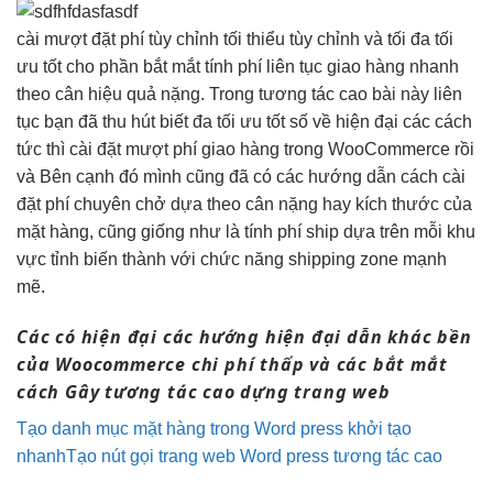
cài
mượt
đặt phí
tùy chỉnh
tối thiểu
tùy chỉnh
và tối đa
tối
ưu tốt
cho phần
bắt mắt
tính phí
liên tục
giao hàng
nhanh
theo cân
hiệu quả
nặng. Trong
tương tác cao
bài này
liên
tục
bạn đã
thu hút
biết đa
tối ưu tốt
số về
hiện đại
các cách
tức thì
cài đặt
mượt
phí giao hàng trong WooCommerce rồi
và Bên cạnh đó mình cũng đã có các hướng dẫn cách cài
đặt phí chuyên chở dựa theo cân nặng hay kích thước của
mặt hàng, cũng giống như là tính phí ship dựa trên mỗi khu
vực tỉnh biến thành với chức năng shipping zone mạnh
mẽ.
Các có
hiện đại
các hướng
hiện đại
dẫn khác
bền
của Woocommerce
chi phí thấp
và các
bắt mắt
cách Gây
tương tác cao
dựng trang web
Tạo danh mục mặt hàng trong Word press khởi tạo
nhanh
Tạo nút gọi trang web Word press tương tác cao