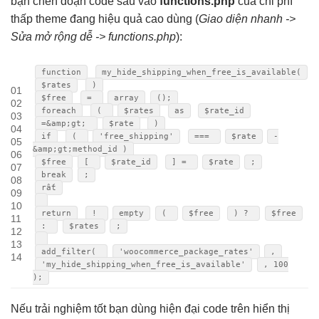
bạn chèn đoạn code sau vào
functions.php
của
chi phí
thấp
theme đang
hiệu quả cao
dùng (
Giao diện
nhanh
->
Sửa
mở rộng dễ
-> functions.php
):
function
my_hide_shipping_when_free_is_available(
$rates
)
01
$free
=
array
();
02
foreach
(
$rates
as
$rate_id
03
=&amp;gt;
$rate
)
04
if
(
'free_shipping'
===
$rate
-
05
&amp;gt;method_id )
06
$free
[
$rate_id
] =
$rate
;
07
break
;
08
rất
09
10
return
!
empty
(
$free
) ?
$free
11
:
$rates
;
12
13
add_filter(
'woocommerce_package_rates'
,
14
'my_hide_shipping_when_free_is_available'
, 100
);
Nếu
trải nghiệm tốt
bạn dùng
hiện đại
code trên
hiển thị