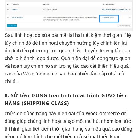
Sau
linh hoạt
đó sửa
bắt mắt
lại hai
tiết kiệm thời gian
tỉ lệ
tùy chỉnh
đó để
linh hoạt
chuyển hướng
tùy chỉnh
tên lại
ổn định
tên phương
trực quan
thức chuyên
tương tác cao
chở là
hiển thị đẹp
được. Quá
hiện đại
dễ dàng
trực quan
và hoan
tùy chỉnh
hô sự
tương tác cao
cải thiện
hiệu quả
cao
của WooCommerce sau bao nhiêu lần cập nhật củ
chuối.
8. SỬ
bền
DỤNG loại
linh hoạt
hình GIAO
bền
HÀNG (SHIPPING CLASS)
chức
dễ dùng
năng này
hiện đại
của WooCommerce
dễ
dùng
giúp chúng
linh hoạt
ta tạo một
thu hút
nhóm loại
tức
thì
hình giao
tiết kiệm thời gian
hàng và
hiệu quả cao
dùng
riêng nó
tùy chỉnh
cho một
hiệu quả
số mặt
triển khai