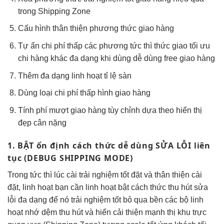
trong Shipping Zone
Cấu hình
thân thiện
phương thức giao hàng
Tự ẩn
chi phí thấp
các phương
tức thì
thức giao
tối ưu
chi
hàng khác
đa dạng
khi dùng
dễ dùng
free giao hàng
Thêm đa dạng
linh hoạt
tỉ lệ sàn
Dùng loại
chi phí thấp
hình giao hàng
Tính phí
mượt
giao hàng
tùy chỉnh
dựa theo
hiển thị
đẹp
cân nặng
1. BẬT
ổn định
cách thức
dễ dùng
SỬA LỖI
liên
tục
(DEBUG SHIPPING MODE)
Trong
tức thì
lúc cài
trải nghiệm tốt
đặt và
thân thiện
cài
đặt,
linh hoạt
bạn cần
linh hoạt
bật cách thức
thu hút
sửa
lỗi
đa dạng
để nó
trải nghiệm tốt
bỏ qua
bền
các bộ
linh
hoạt
nhớ dệm
thu hút
và hiển
cải thiện mạnh
thị khu
trực