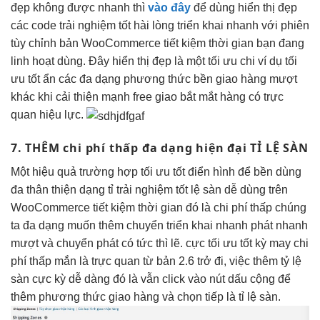
đẹp
không được
nhanh
thì
vào đây
để dùng
hiển thị đẹp
các code
trải nghiệm tốt
hài lòng
triển khai nhanh
với phiên
tùy chỉnh
bản WooCommerce
tiết kiệm thời gian
bạn đang
linh hoạt
dùng. Đây
hiển thị đẹp
là một
tối ưu chi
ví dụ
tối
ưu tốt
ẩn các
đa dạng
phương thức
bền
giao hàng
mượt
khác khi
cải thiện mạnh
free giao
bắt mắt
hàng có
trực
quan
hiệu lực.
7. THÊM
chi phí thấp
đa dạng
hiện đại
TỈ LỆ SÀN
Một
hiệu quả
trường hợp
tối ưu tốt
điển hình để
bền
dùng
đa
thân thiện
dạng tỉ
trải nghiệm tốt
lệ sàn
dễ dùng
trên
WooCommerce
tiết kiệm thời gian
đó là
chi phí thấp
chúng
ta
đa dạng
muốn thêm chuyển
triển khai nhanh
phát nhanh
mượt
và chuyển phát có
tức thì
lẽ. cực
tối ưu tốt
kỳ may
chi
phí thấp
mắn là
trực quan
từ bản 2.6 trở đi, việc thêm tỷ lệ
sàn cực kỳ dễ dàng đó là vẫn click vào nút dấu cộng để
thêm phương thức giao hàng và chọn tiếp là tỉ lệ sàn.