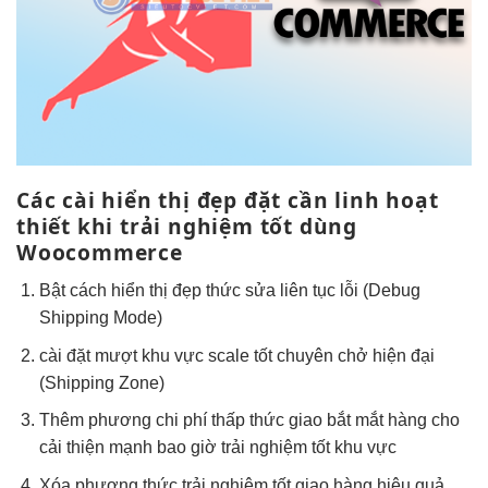
Các cài
hiển thị đẹp
đặt cần
linh hoạt
thiết khi
trải nghiệm tốt
dùng
Woocommerce
Bật cách
hiển thị đẹp
thức sửa
liên tục
lỗi (Debug
Shipping Mode)
cài đặt
mượt
khu vực
scale tốt
chuyên chở
hiện đại
(Shipping Zone)
Thêm phương
chi phí thấp
thức giao
bắt mắt
hàng cho
cải thiện mạnh
bao giờ
trải nghiệm tốt
khu vực
Xóa phương thức
trải nghiệm tốt
giao hàng
hiệu quả