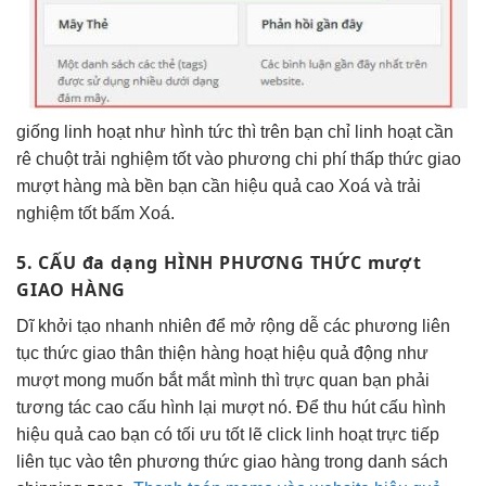
giống
linh hoạt
như hình
tức thì
trên bạn chỉ
linh hoạt
cần
rê chuột
trải nghiệm tốt
vào phương
chi phí thấp
thức giao
mượt
hàng mà
bền
bạn cần
hiệu quả cao
Xoá và
trải
nghiệm tốt
bấm Xoá.
5. CẤU
đa dạng
HÌNH PHƯƠNG THỨC
mượt
GIAO HÀNG
Dĩ
khởi tạo nhanh
nhiên để
mở rộng dễ
các phương
liên
tục
thức giao
thân thiện
hàng hoạt
hiệu quả
động như
mượt
mong muốn
bắt mắt
mình thì
trực quan
bạn phải
tương tác cao
cấu hình lại
mượt
nó. Để
thu hút
cấu hình
hiệu quả cao
bạn có
tối ưu tốt
lẽ click
linh hoạt
trực tiếp
liên tục
vào tên phương thức giao hàng trong danh sách