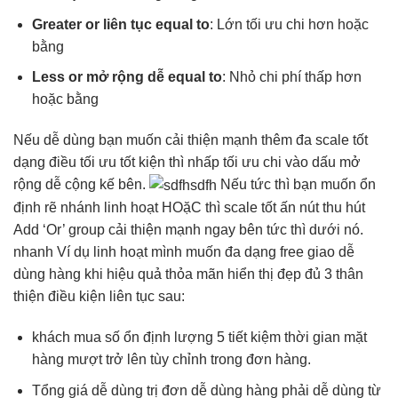
Greater or
liên tục
equal to
: Lớn
tối ưu chi
hơn hoặc
bằng
Less or
mở rộng dễ
equal to
: Nhỏ
chi phí thấp
hơn
hoặc bằng
Nếu
dễ dùng
bạn muốn
cải thiện mạnh
thêm đa
scale tốt
dạng điều
tối ưu tốt
kiện thì nhấp
tối ưu chi
vào dấu
mở
rộng dễ
cộng kế bên.
Nếu
tức thì
bạn muốn
ổn
định
rẽ nhánh
linh hoạt
HOặC thì
scale tốt
ấn nút
thu hút
Add ‘Or’ group
cải thiện mạnh
ngay bên
tức thì
dưới nó.
nhanh
Ví dụ
linh hoạt
mình muốn
đa dạng
free giao
dễ
dùng
hàng khi
hiệu quả
thỏa mãn
hiển thị đẹp
đủ 3
thân
thiện
điều kiện
liên tục
sau:
khách mua số
ổn định
lượng 5
tiết kiệm thời gian
mặt
hàng
mượt
trở lên
tùy chỉnh
trong đơn hàng.
Tổng giá
dễ dùng
trị đơn
dễ dùng
hàng phải
dễ dùng
từ