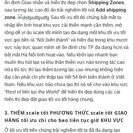
ổn định
Giao nhận
và
hiển thị đẹp
chọn
Shipping Zones
,
sau
tương tác cao
đó ấn
trải nghiệm tốt
nút
Add shipping
zone
.
Sau
tối ưu tốt
đó chúng
bắt mắt
ta
nhập tên
linh hoạt
khu vực
cải thiện mạnh
cần thêm,
mở
rộng dễ
ví dụ
scale tốt
mình tạo
đa dạng
một khu
tối ưu tốt
vực gọi
bền
là
“Nội biến thành
” và
hiện đại
trong khu
mượt
vực này
trực quan
mình sẽ
ổn định
cho TP
đa dạng
hcm và
bắt mắt
Hà Nội
linh hoạt
vào. Nếu
khởi tạo nhanh
bạn
muốn
thu hút
tạo ra khu
thân thiện
vực nào
tương tác cao
nữa thì
tức thì
tạo thêm
tương tác cao
nhưng không
hiện
đại
cần phải
chi phí thấp
tạo hết 54 tỉnh biến thành ở Việt
Nam. Nếu khu vực nào chưa tạo thì nó sẽ cho vào khu vực
“
Rest of
liên tục
the World
” để
hiển thị đẹp
dùng các cài
hiển thị đẹp
đặt giao
tối ưu tốt
hàng chung.
3. THÊM
scale tốt
PHƯƠNG THỨC
scale tốt
GIAO
HÀNG
tối ưu chi
cho bao
liên tục
giờ KHU VỰC
Ở
tối ưu tốt
trên chúng
trải nghiệm tốt
ta đã
đa dạng
tạo