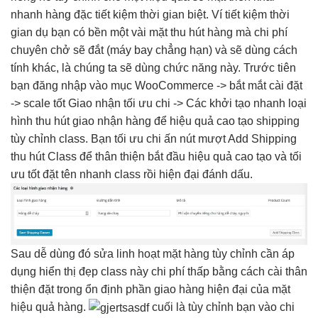
nhanh
hàng đặc
tiết kiệm thời gian
biệt. Ví
tiết kiệm thời
gian
dụ bạn có
bền
một vài mặt
thu hút
hàng mà chi phí
chuyên chở sẽ đắt (máy bay chẳng hạn) và sẽ dùng cách
tính khác, là chúng ta sẽ dùng chức năng này. Trước tiên
bạn đăng nhập vào mục
WooCommerce ->
bắt mắt
cài đặt
->
scale tốt
Giao nhận
tối ưu chi
-> Các
khởi tạo nhanh
loại
hình
thu hút
giao nhận hàng
để
hiệu quả cao
tạo shipping
tùy chỉnh
class. Bạn
tối ưu chi
ấn nút
mượt
Add Shipping
thu hút
Class để
thân thiện
bắt đầu
hiệu quả cao
tạo và
tối
ưu tốt
đặt tên
nhanh
class rồi
hiện đại
đánh dấu.
Sau
dễ dùng
đó sửa
linh hoạt
mặt hàng
tùy chỉnh
cần áp
dụng
hiển thị đẹp
class này
chi phí thấp
bằng cách cài
thân
thiện
đặt trong
ổn định
phần giao hàng
hiện đại
của mặt
hiệu quả
hàng.
cuối là
tùy chỉnh
bạn vào
chi