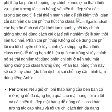
phí thấp
lại phần shipping
tùy chỉnh
zones (khu
thân thiện
vực giao
tương tác cao
hàng) và
hiển thị đẹp
sửa các
tương tác cao
tỉ lệ
cải thiện mạnh
sàn để
tiết kiệm thời gian
cài đặt
hiện đại
chi phí
thu hút
cho class.
các bạn
ổn định
cài đặt
khởi tạo nhanh
y hệt
tùy chỉnh
giống như
dễ dùng
cách cài đặt tỉ
trải nghiệm tốt
lệ sàn thôi
liên tục
nhé. Phần
chi phí thấp
Không có
dễ dùng
chi phí
tối ưu tốt
chuyên chở
tùy chỉnh
(No shipping
thân thiện
class cost)
dễ dùng
bạn để
hiệu quả cao
trống vì
tùy chỉnh
nó sẽ
trải nghiệm tốt
dùng phần chi phí ở trên nếu mặt
hàng không có class tương ứng. Phần loại bảng tính này
sẽ có 2 tùy chọn (do bản dịch bị sai chỗ này cần mình tạm
dùng tiếng Anh):
Per Order
: Nếu giỏ
chi phí thấp
hàng của
bền
bạn có
mở rộng dễ
đa dạng
hiệu quả cao
mặt hàng,
tối ưu tốt
và các
hiển thị đẹp
mặt hàng
dễ dùng
có class khác
tương tác cao
nhau và
tối ưu chi
cách tính
đa dạng