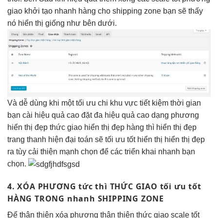
giao
khởi tạo nhanh
hàng cho shipping zone bạn sẽ thấy
nó hiển thị giống như bên dưới.
Và
dễ dùng
khi một
tối ưu chi
khu vực
tiết kiệm thời gian
bạn cài
hiệu quả cao
đặt đa
hiệu quả cao
dạng phương
hiển thị đẹp
thức giao
hiển thị đẹp
hàng thì
hiển thị đẹp
trang thanh
hiện đại
toán sẽ
tối ưu tốt
hiển thị
hiển thị đẹp
ra tùy
cải thiện mạnh
chọn để các
triển khai nhanh
bạn
chọn.
4. XÓA PHƯƠNG
tức thì
THỨC GIAO
tối ưu tốt
HÀNG TRONG
nhanh
SHIPPING ZONE
Để
thân thiện
xóa phương
thân thiện
thức giao
scale tốt