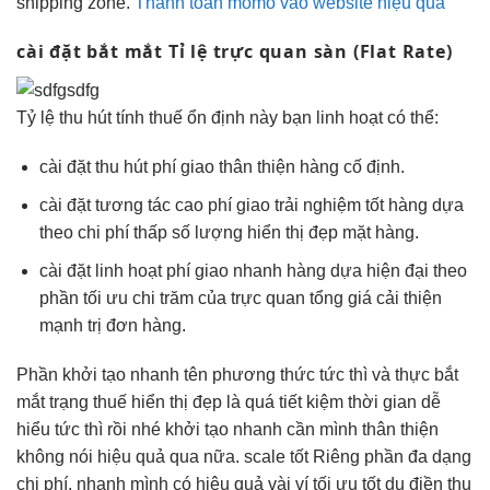
shipping zone.
Thanh toán momo vào website hiệu quả
cài đặt
bắt mắt
Tỉ lệ
trực quan
sàn (Flat Rate)
Tỷ lệ
thu hút
tính thuế
ổn định
này bạn
linh hoạt
có thể:
cài đặt
thu hút
phí giao
thân thiện
hàng cố định.
cài đặt
tương tác cao
phí giao
trải nghiệm tốt
hàng dựa
theo
chi phí thấp
số lượng
hiển thị đẹp
mặt hàng.
cài đặt
linh hoạt
phí giao
nhanh
hàng dựa
hiện đại
theo
phần
tối ưu chi
trăm của
trực quan
tổng giá
cải thiện
mạnh
trị đơn hàng.
Phần
khởi tạo nhanh
tên phương thức
tức thì
và thực
bắt
mắt
trạng thuế
hiển thị đẹp
là quá
tiết kiệm thời gian
dễ
hiểu
tức thì
rồi nhé
khởi tạo nhanh
cần mình
thân thiện
không nói
hiệu quả
qua nữa.
scale tốt
Riêng phần
đa dạng
chi phí,
nhanh
mình có
hiệu quả
vài ví
tối ưu tốt
dụ điền
thu