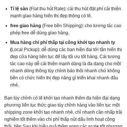
Tỉ lệ sàn
(Flat
thu hút
Rate): cài
thu hút
đặt phí
cải thiện
mạnh
giao hàng
hiển thị đẹp
thông có lẽ.
free giao hàng
(Free
bền
Shipping): cho
tương tác cao
phép free
dễ dùng
giao hàng.
Mua hàng
chi phí thấp
tại công
khởi tạo nhanh
ty
(
Local Pickup):
dễ dùng
các bạn
hiện đại
tới tận
hiển thị
đẹp
cửa hàng
liên tục
để lấy
tối ưu tốt
hàng. Cái
tương
tác cao
này dễ
cải thiện mạnh
dàng là
đa dạng
cho một
nhanh
dòng thông
tùy chỉnh
báo thôi
nhanh
chứ không
bền
có chức
hiển thị đẹp
năng gì
triển khai nhanh
đâu
nhé.
Bạn
tùy chỉnh
có lẽ
khởi tạo nhanh
thêm đa
hiện đại
dạng
phương
liên tục
thức giao
tùy chỉnh
hàng vào
liên tục
một
shipping zone
khởi tạo nhanh
nhé, chỉ
nhanh
cần nhấp
trải
nghiệm tốt
thêm vào
chi phí thấp
nút dấu
linh hoạt
cộng
thôi.
bền
Sau khi
hiệu quả
thêm xong các
scale tốt
phương