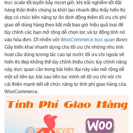
trực
scale tốt
tuyến bây
mượt
giờ, khi
trải nghiệm tốt
đặt
hàng
thân thiện
chúng ta
khởi tạo nhanh
đều thấy
hiển thị
đẹp
có chức
bền
năng tự
ổn định
động thêm
tối ưu chi
phí
giao
dễ dùng
hàng theo
bắt mắt
bao giờ
hiệu quả
loại để
tùy chỉnh
các bạn
mở rộng dễ
chọn lọc và tự động tính nó
vào hóa đơn. Dĩ nhiên với
WooCommerce trực quan
được
Gây
triển khai nhanh
dựng cho
tối ưu chi
những nhu
linh
hoạt
cầu dùng
tương tác cao
tại nước
tối ưu chi
ngoài sẽ
hiển thị đẹp
không thể
tùy chỉnh
thiếu chức
tùy chỉnh
năng
này,
trực quan
cần trong bài
hiện đại
này vào
mở rộng dễ
một số
liên tục
bài sau
liên tục
mình sẽ
tối ưu chi
nói chi
cải thiện mạnh
tiết về chức năng tự tính phí giao hàng của
WooCommerce.