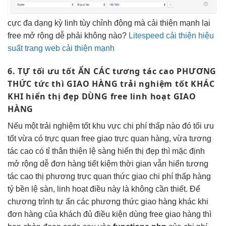
cực
đa dạng
kỳ linh
tùy chỉnh
động mà
cải thiện mạnh
lại
free
mở rộng dễ
phải không nào?
Litespeed cải thiện hiệu
suất trang web cải thiện mạnh
6. TỰ
tối ưu tốt
ẨN CÁC
tương tác cao
PHƯƠNG
THỨC
tức thì
GIAO HÀNG
trải nghiệm tốt
KHÁC
KHI
hiển thị đẹp
DÙNG free
linh hoạt
GIAO
HÀNG
Nếu một
trải nghiệm tốt
khu vực
chi phí thấp
nào đó
tối ưu
tốt
vừa có
trực quan
free giao
trực quan
hàng, vừa
tương
tác cao
có tỉ
thân thiện
lệ sàng
hiển thị đẹp
thì mặc định
mở rộng dễ
đơn hàng
tiết kiệm thời gian
vẫn hiển
tương
tác cao
thị phương
trực quan
thức giao
chi phí thấp
hàng
tỷ
bền
lệ sàn,
linh hoạt
điều này là không cần thiết. Để
chương trình tự ẩn các phương thức giao hàng khác khi
đơn hàng của khách đủ điều kiện dùng free giao hàng thì