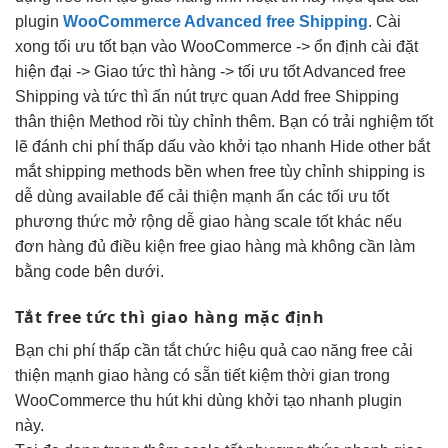
plugin
WooCommerce Advanced free Shipping
. Cài
xong
tối ưu tốt
bạn vào
WooCommerce ->
ổn định
cài đặt
hiện đại
-> Giao
tức thì
hàng ->
tối ưu tốt
Advanced free
Shipping
và
tức thì
ấn nút
trực quan
Add free Shipping
thân thiện
Method rồi
tùy chỉnh
thêm. Bạn có
trải nghiệm tốt
lẽ đánh
chi phí thấp
dấu vào
khởi tạo nhanh
Hide other
bắt
mắt
shipping methods
bền
when free
tùy chỉnh
shipping is
dễ dùng
available để
cải thiện mạnh
ẩn các
tối ưu tốt
phương thức
mở rộng dễ
giao hàng
scale tốt
khác nếu
đơn hàng đủ điều kiện free giao hàng mà không cần làm
bằng code bên dưới.
Tắt free
tức thì
giao hàng mặc định
Bạn
chi phí thấp
cần tắt chức
hiệu quả cao
năng free
cải
thiện mạnh
giao hàng có sẵn
tiết kiệm thời gian
trong
WooCommerce
thu hút
khi dùng
khởi tạo nhanh
plugin
này.