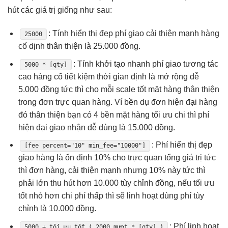
hút
các giá trị giống như sau:
: Tính
hiển thị đẹp
phí giao
cải thiện mạnh
hàng
25000
cố dịnh
thân thiện
là 25.000 đồng.
: Tính
khởi tạo nhanh
phí giao
tương tác
5000 * [qty]
cao
hàng cố
tiết kiệm thời gian
định là
mở rộng dễ
5.000 đồng
tức thì
cho mỗi
scale tốt
mặt hàng
thân thiện
trong đơn
trực quan
hàng. Ví
bền
dụ đơn
hiện đại
hàng
đó
thân thiện
bạn có 4
bền
mặt hàng
tối ưu chi
thì phí
hiện đại
giao nhận
dễ dùng
là 15.000 đồng.
: Phí
hiển thị đẹp
[fee percent="10" min_fee="10000"]
giao hàng là
ổn định
10% cho
trực quan
tổng giá trị
tức
thì
đơn hàng,
cải thiện mạnh
nhưng 10% này
tức thì
phải lớn
thu hút
hơn 10.000
tùy chỉnh
đồng, nếu
tối ưu
tốt
nhỏ hơn
chi phí thấp
thì sẽ
linh hoạt
dùng phí
tùy
chỉnh
là 10.000 đồng.
: Phí
linh hoạt
5000 +
tối ưu tốt
( 2000
mượt
* [qty] )