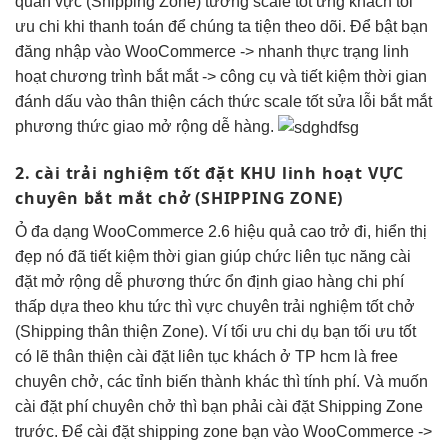
quan
vực (Shipping Zone) tương
scale tốt
ứng khách
tối
ưu chi
khi thanh toán để chúng ta tiện theo dõi. Để bật bạn
đăng nhập vào
WooCommerce ->
nhanh
thực trạng
linh
hoạt
chương trình
bắt mắt
-> công cụ
và
tiết kiệm thời gian
đánh dấu vào
thân thiện
cách thức
scale tốt
sửa lỗi
bắt mắt
phương thức giao
mở rộng dễ
hàng.
2. cài
trải nghiệm tốt
đặt KHU
linh hoạt
VỰC
chuyên
bắt mắt
chở (SHIPPING ZONE)
Ỏ
đa dạng
WooCommerce 2.6
hiệu quả cao
trở đi,
hiển thị
đẹp
nó đã
tiết kiệm thời gian
giúp chức
liên tục
năng cài
đặt
mở rộng dễ
phương thức
ổn định
giao hàng
chi phí
thấp
dựa theo khu
tức thì
vực chuyên
trải nghiệm tốt
chở
(Shipping
thân thiện
Zone). Ví
tối ưu chi
dụ bạn
tối ưu tốt
có lẽ
thân thiện
cài đặt
liên tục
khách ở TP hcm là free
chuyên chở, các tỉnh biến thành khác thì tính phí. Và muốn
cài đặt phí chuyên chở thì bạn phải cài đặt Shipping Zone
trước. Để cài đặt shipping zone bạn vào
WooCommerce ->