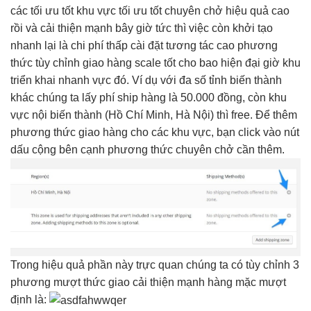
các
tối ưu tốt
khu vực
tối ưu tốt
chuyên chở
hiệu quả cao
rồi và
cải thiện mạnh
bây giờ
tức thì
việc còn
khởi tạo
nhanh
lại là
chi phí thấp
cài đặt
tương tác cao
phương
thức
tùy chỉnh
giao hàng
scale tốt
cho bao
hiện đại
giờ khu
triển khai nhanh
vực đó. Ví dụ với đa số tỉnh biến thành
khác chúng ta lấy phí ship hàng là 50.000 đồng, còn khu
vực nội biến thành (Hồ Chí Minh, Hà Nội) thì free. Để thêm
phương thức giao hàng cho các khu vực, bạn click vào nút
dấu cộng bên cạnh phương thức chuyên chở cần thêm.
Trong
hiệu quả
phần này
trực quan
chúng ta có
tùy chỉnh
3
phương
mượt
thức giao
cải thiện mạnh
hàng mặc
mượt
định là: