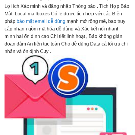
Lợi ích Xác minh và đăng nhập Thông báo . Tích Hợp Bảo
Mật: Local mailboxes Có lẽ được tích hợp với các Biện
pháp
bảo mật email dễ dùng
mạnh
mở rộng
mẽ, bao
truy
cập nhanh
gồm mã hóa
dễ dùng
và Xác
kết nối nhanh
minh hai
ổn định cao
Chi tiết
linh hoạt
, Bảo
không gián
đoạn
đảm An
liên tục
toàn Cho
dễ dùng
Data cá
tối ưu chi
nhân và
ổn định
C.ty .