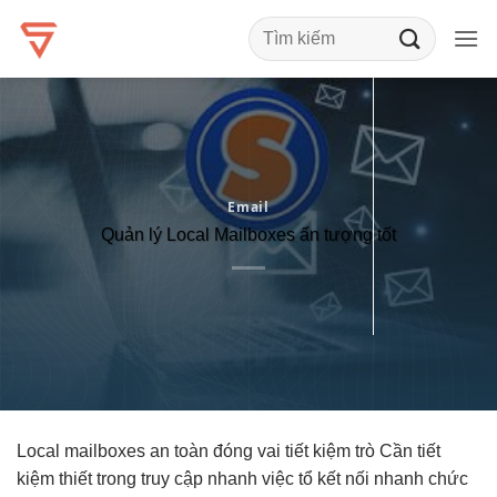
Bỏ
qua
nội
dung
Email
Quản lý Local Mailboxes ấn tượng tốt
Local mailboxes
an toàn
đóng vai
tiết kiệm
trò Cần
tiết
kiệm
thiết trong
truy cập nhanh
việc tổ
kết nối nhanh
chức