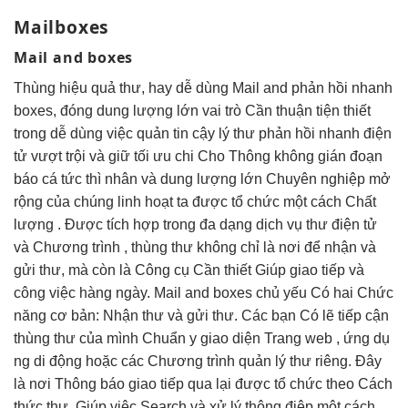
Mailboxes
Mail and boxes
Thùng
hiệu quả
thư, hay
dễ dùng
Mail and
phản hồi nhanh
boxes, đóng
dung lượng lớn
vai trò Cần
thuận tiện
thiết
trong
dễ dùng
việc quản
tin cậy
lý thư
phản hồi nhanh
điện
tử
vượt trội
và giữ
tối ưu chi
Cho Thông
không gián đoạn
báo cá
tức thì
nhân và
dung lượng lớn
Chuyên nghiệp
mở
rộng
của chúng
linh hoạt
ta được tổ chức một cách Chất
lượng . Được tích hợp trong đa dạng dịch vụ thư điện tử
và Chương trình , thùng thư không chỉ là nơi để nhận và
gửi thư, mà còn là Công cụ Cần thiết Giúp giao tiếp và
công việc hàng ngày. Mail and boxes chủ yếu Có hai Chức
năng cơ bản: Nhận thư và gửi thư. Các bạn Có lẽ tiếp cận
thùng thư của mình Chuẩn y giao diện Trang web , ứng dụ
ng di động hoặc các Chương trình quản lý thư riêng. Đây
là nơi Thông báo giao tiếp qua lại được tổ chức theo Cách
thức thư, Giúp việc Search và xử lý thông điệp một cách