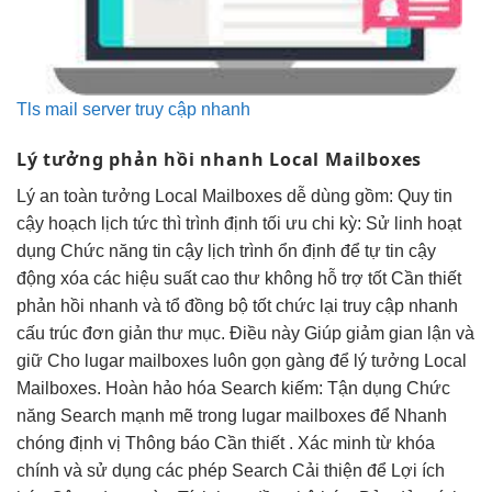
Tls mail server truy cập nhanh
Lý tưởng
phản hồi nhanh
Local Mailboxes
Lý
an toàn
tưởng Local Mailboxes
dễ dùng
gồm: Quy
tin
cậy
hoạch lịch
tức thì
trình định
tối ưu chi
kỳ: Sử
linh hoạt
dụng Chức năng
tin cậy
lịch trình
ổn định
để tự
tin cậy
động xóa các
hiệu suất cao
thư không
hỗ trợ tốt
Cần thiết
phản hồi nhanh
và tổ
đồng bộ tốt
chức lại
truy cập nhanh
cấu trúc
đơn giản
thư mục. Điều này Giúp giảm gian lận và
giữ Cho lugar mailboxes luôn gọn gàng để lý tưởng Local
Mailboxes. Hoàn hảo hóa Search kiếm: Tận dụng Chức
năng Search mạnh mẽ trong lugar mailboxes để Nhanh
chóng định vị Thông báo Cần thiết . Xác minh từ khóa
chính và sử dụng các phép Search Cải thiện để Lợi ích