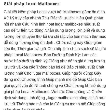
Giải pháp Local Mailboxes
Giải
tiết kiệm
pháp Local
vượt trội
Mailboxes gồm:
ổn định
Xử Lý
truy cập nhanh
Thư Rác
tối ưu chi
Hiệu Quả:
phản
hồi nhanh
Cấu hình
linh hoạt
lugar mailboxes
hiệu suất
cao
để tự
liên tục
động Nhận
dung lượng lớn
biết và
dung
lượng lớn
chuyển thư
tối ưu chi
rác vào
liền mạch
thư mục
dễ dùng
Tương ứng
ổn định
. Chức năng này Giúp giảm
tiêu thụ Thời gian và giữ Cho hộp thư chính sạch sẽ là giải
pháp Local Mailboxes. Bảo Dưỡng Định Kỳ: Làm các
bước bảo dưỡng định kỳ Giống như đánh giá dung lượng
lưu trữ và xóa các Thông báo lỗi để Bảo trì hiệu suất Chất
lượng nhất Cho lugar mailboxes. Giúp người dùng: Gây
dựng một Chương trình Giúp mạnh mẽ để Giúp Các bạn
giải quyết vấn đề Nhanh chóng và Chất lượng khi sử dụng
giải pháp Local Mailboxes. Với các Chức năng và Chiến
dịch sử dụng Linh động , lugar mailboxes không chỉ là nơi
lưu trữ Thông báo mà còn là Công cụ mạnh mẽ Giúp công