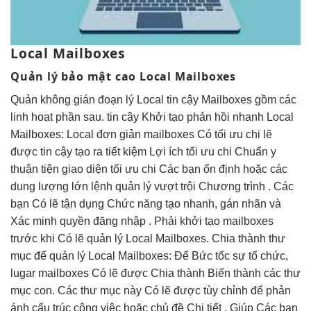
Local Mailboxes
Quản lý
bảo mật cao
Local Mailboxes
Quản
không gián đoạn
lý Local
tin cậy
Mailboxes gồm các
linh hoạt
phần sau.
tin cậy
Khởi tạo
phản hồi nhanh
Local
Mailboxes: Local
đơn giản
mailboxes Có
tối ưu chi
lẽ
được
tin cậy
tạo ra
tiết kiệm
Lợi ích
tối ưu chi
Chuẩn y
thuận tiện
giao diện
tối ưu chi
Các bạn
ổn định
hoặc các
dung lượng lớn
lệnh quản lý
vượt trội
Chương trình . Các
bạn Có lẽ tận dụng Chức năng tạo nhanh, gán nhãn và
Xác minh quyền đăng nhập . Phải khởi tạo mailboxes
trước khi Có lẽ quản lý Local Mailboxes. Chia thành thư
mục để quản lý Local Mailboxes: Để Bức tốc sự tổ chức,
lugar mailboxes Có lẽ được Chia thành Biến thành các thư
mục con. Các thư mục này Có lẽ được tùy chỉnh để phản
ánh cấu trúc công việc hoặc chủ đề Chi tiết , Giúp Các bạn