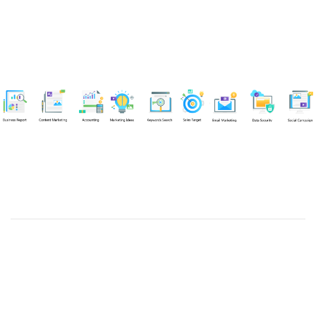
Chuyên viên
Võ Hòa Thuận
Tel: 0982218923 (Call/Zalo)
Công ty TNHH dịch vụ Siêu Tốc Việt
MST: 0310350004
Kỹ thuật:
info@sieutocviet.com
Kế toán:
ketoan@sieutocviet.com
Tổng đài CSKH: 028.66828299