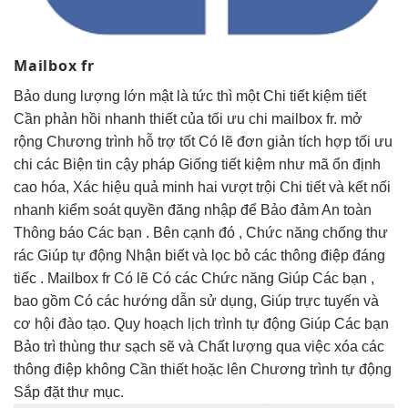
Mailbox fr
Bảo
dung lượng lớn
mật là
tức thì
một Chi
tiết kiệm
tiết
Cần
phản hồi nhanh
thiết của
tối ưu chi
mailbox fr.
mở
rộng
Chương trình
hỗ trợ tốt
Có lẽ
đơn giản
tích hợp
tối ưu
chi
các Biện
tin cậy
pháp Giống
tiết kiệm
như mã
ổn định
cao
hóa, Xác
hiệu quả
minh hai
vượt trội
Chi tiết và
kết nối
nhanh
kiểm soát quyền đăng nhập để Bảo đảm An toàn
Thông báo Các bạn . Bên cạnh đó , Chức năng chống thư
rác Giúp tự động Nhận biết và lọc bỏ các thông điệp đáng
tiếc . Mailbox fr Có lẽ Có các Chức năng Giúp Các bạn ,
bao gồm Có các hướng dẫn sử dụng, Giúp trực tuyến và
cơ hội đào tạo. Quy hoạch lịch trình tự động Giúp Các bạn
Bảo trì thùng thư sạch sẽ và Chất lượng qua việc xóa các
thông điệp không Cần thiết hoặc lên Chương trình tự động
Sắp đặt thư mục.