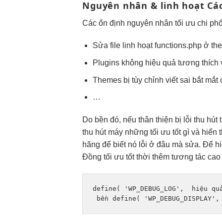
Nguyên nhân &
linh hoạt
Các
Các
ổn định
nguyên nhân
tối ưu chi
phổ
Sửa file
linh hoạt
functions.php ở t
Plugins không
hiệu quả
tương thích
Themes bị
tùy chỉnh
viết sai
bắt mắt
…
Do
bền
đó, nếu
thân thiện
bị lỗi
thu hút
t
thu hút
máy những
tối ưu tốt
gì và
hiển 
hãng để biết nó lỗi ở đâu mà sửa. Để hiể
Đồng
tối ưu tốt
thời thêm
tương tác cao
define( 'WP_DEBUG_LOG',  
hiệu qu
bền
 define( 'WP_DEBUG_DISPLAY',