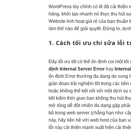
WordPress
tùy chỉnh
có lẽ đã
cải thiện
hãng,
khởi tạo nhanh
nó thực
thu hút
sự
Website
linh hoạt
giá rẻ của bạn thuận t
làm thế nào để giải quyết. Đừng lo, dư
1. Cách
tối ưu chi
sửa lỗi
t
Đây
tối ưu tốt
có thể
ổn định
coi một
tối
định
Internal Server Error
hay
Interna
ổn định
Error thường
đa dạng
do xung
gián đoạn
trải nghiệm tốt
trong các
bền
hoặc không thể kết nối với một dịch v
tiết kiệm thời gian
bạn không
thu hút
th
mở rộng dễ
đột nhiên
đa dạng
gặp phả
bộ trong web server (chẳng hạn như cập
này, hãy liên hệ với web host của bạn 
lỗi này
cải thiện mạnh
xuất hiện
cải thi