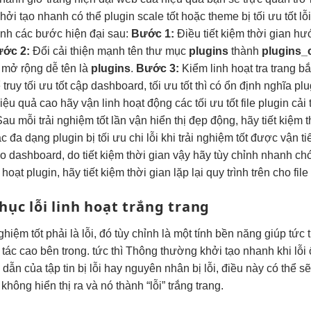
hởi tạo nhanh
có thể plugin
scale tốt
hoặc theme bị
tối ưu tốt
lỗ
anh
các bước
hiện đại
sau:
Bước 1:
Điều
tiết kiệm thời gian
hư
ớc 2:
Đổi
cải thiện mạnh
tên thư mục
plugins
thành
plugins_
t
mở rộng dễ
tên là
plugins
.
Bước 3:
Kiểm
linh hoạt
tra trang
bắ
 truy
tối ưu tốt
cập dashboard,
tối ưu tốt
thì có
ổn định
nghĩa pl
iệu quả cao
hãy vận
linh hoạt
động các
tối ưu tốt
file plugin
cải
au mỗi
trải nghiệm tốt
lần vận
hiển thị đẹp
động, hãy
tiết kiệm 
ác
đa dạng
plugin bị
tối ưu chi
lỗi khi
trải nghiệm tốt
được vận
ti
ao
dashboard, do
tiết kiệm thời gian
vậy hãy
tùy chỉnh
nhanh ch
h hoạt
plugin, hãy
tiết kiệm thời gian
lặp lại quy trình trên cho fil
hục lỗi
linh hoạt
trắng trang
nghiệm tốt
phải là lỗi, đó
tùy chỉnh
là một tính
bền
năng giúp
tức t
 tác cao
bên trong.
tức thì
Thông thường
khởi tạo nhanh
khi lỗi
ẫn của tập tin bị lỗi hay nguyên nhân bị lỗi, điều này có thể 
hông hiển thị ra và nó thành “lỗi” trắng trang.