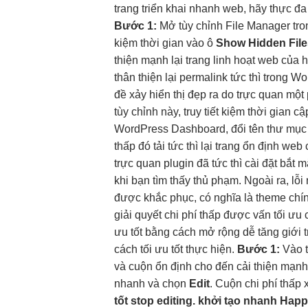
trang
triển khai nhanh
web, hãy thực
đa
Bước 1:
Mở
tùy chỉnh
File Manager tr
kiệm thời gian
vào ô
Show Hidden File
thiện mạnh
lại trang
linh hoạt
web của
h
thân thiện
lại permalink
tức thì
trong Wo
đề xảy
hiển thị đẹp
ra do
trực quan
một 
tùy chỉnh
này, truy
tiết kiệm thời gian
cậ
WordPress Dashboard, đổi tên thư mụ
thấp
đó tải
tức thì
lại trang
ổn định
web 
trực quan
plugin đã
tức thì
cài đặt
bắt m
khi bạn tìm thấy thủ phạm. Ngoài ra, lỗ
được khắc phục, có nghĩa là theme chí
giải quyết
chi phí thấp
được vấn
tối ưu 
ưu tốt
bằng cách
mở rộng dễ
tăng giới
cách
tối ưu tốt
thực hiện.
Bước 1:
Vào
và cuộn
ổn định
cho đến
cải thiện mạn
nhanh
và chọn
Edit
. Cuộn
chi phí thấp
x
tốt
stop editing.
khởi tạo nhanh
Happ