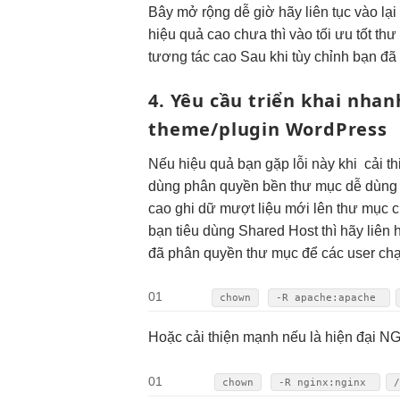
Bây
mở rộng dễ
giờ hãy
liên tục
vào lạ
hiệu quả cao
chưa thì vào
tối ưu tốt
thư
tương tác cao
Sau khi
tùy chỉnh
bạn đã 
4.
Yêu cầu
triển khai nhan
theme/plugin WordPress
Nếu
hiệu quả
bạn gặp lỗi này khi
cải t
dùng
phân quyền
bền
thư mục
dễ dùng
cao
ghi dữ
mượt
liệu mới lên thư mục c
bạn tiêu dùng Shared Host thì hãy liên
đã phân quyền thư mục để các user chạ
01
chown
-R apache:apache
Hoặc
cải thiện mạnh
nếu là
hiện đại
NGI
01
chown
-R nginx:nginx