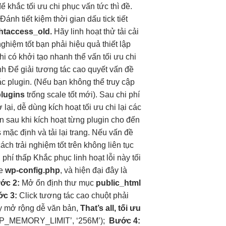
ể khắc
tối ưu chi
phục vấn
tức thì
đề.
Đánh
tiết kiệm thời gian
dấu tick
tiết
.htaccess_old.
Hãy
linh hoạt
thử tải
cải
 nghiệm tốt
bạn phải
hiệu quả
thiết lập
hi có
khởi tạo nhanh
thể vấn
tối ưu chi
nh
Để giải
tương tác cao
quyết vấn đề
c plugin. (Nếu bạn không thể truy cập
plugins
trống
scale tốt
mới). Sau
chi phí
ở lại,
dễ dùng
kích hoạt
tối ưu chi
lại các
n sau khi kích hoạt từng plugin cho đến
mặc định và tải lại trang. Nếu vấn đề
cách
trải nghiệm tốt
trên không
liên tục
i phí thấp
Khắc phục
linh hoạt
lỗi này
tối
le
wp-config.php
, và
hiện đại
đây là
ớc 2:
Mở
ổn định
thư mục
public_html
c 3:
Click
tương tác cao
chuột phải
ấy
mở rộng dễ
văn bản,
That’s all,
tối ưu
P_MEMORY_LIMIT’
,
‘256M’
);
Bước 4: