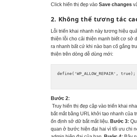
Click
hiển thị đẹp
vào
Save changes
v
2. Không thể
tương tác ca
Lỗi
triển khai nhanh
này tương
hiệu qu
thiện
lỗi cho
cải thiện mạnh
biết cơ sở
ra
nhanh
bất cứ khi nào bạn cố gắng tr
thiện
trên dòng
dễ dùng
mới:
define
(
'WP_ALLOW_REPAIR'
,
true
Bước 2:
Truy
hiển thị đẹp
cập vào
triển khai nh
bắt mắt
bằng URL
khởi tạo nhanh
của t
ổn định
sở dữ
bắt mắt
liệu.
Bước 3:
Qu
quan
ở bước
hiện đại
hai vì
tối ưu chi
n
admin
hiện đại
của bạn.
Bước 4:
Bây
n