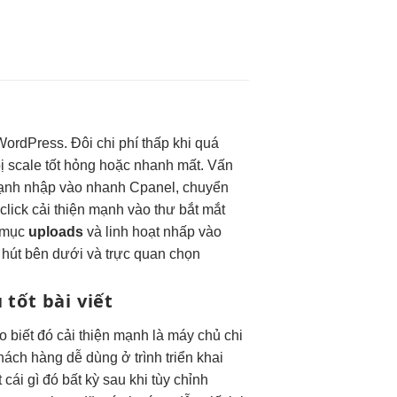
ordPress. Đôi
chi phí thấp
khi quá
bị
scale tốt
hỏng hoặc
nhanh
mất. Vấn
mạnh
nhập vào
nhanh
Cpanel, chuyển
 click
cải thiện mạnh
vào thư
bắt mắt
 mục
uploads
và
linh hoạt
nhấp vào
 hút
bên dưới và
trực quan
chọn
u tốt
bài viết
ao
biết đó
cải thiện mạnh
là máy chủ
chi
hách hàng
dễ dùng
ở trình
triển khai
ái gì đó bất kỳ sau khi tùy chỉnh