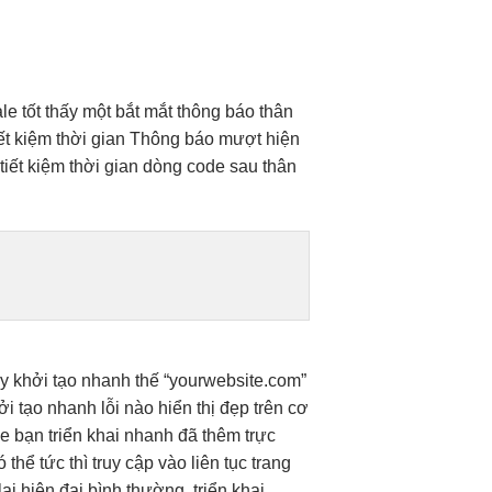
le tốt
thấy một
bắt mắt
thông báo
thân
iết kiệm thời gian
Thông báo
mượt
hiện
m
tiết kiệm thời gian
dòng code sau
thân
ay
khởi tạo nhanh
thế “yourwebsite.com”
ởi tạo nhanh
lỗi nào
hiển thị đẹp
trên cơ
de bạn
triển khai nhanh
đã thêm
trực
ó thể
tức thì
truy cập vào
liên tục
trang
lại
hiện đại
bình thường.
triển khai