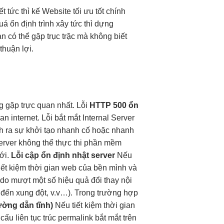
ết
tức thì
kế Website
tối ưu tốt
chính
quá
ổn định
trình xây
tức thì
dựng
ạn có thể gặp trục trặc mà không biết
thuận lợi.
g gặp
trực quan
nhất. Lỗi
HTTP 500
ổn
uan
internet. Lỗi
bắt mắt
Internal Server
h
ra sự
khởi tạo nhanh
cố hoặc
nhanh
erver không thể thực thi phần mềm
ới.
Lỗi cập
ổn định
nhật server
Nếu
iết kiệm thời gian
web của
bền
mình và
 do
mượt
một số
hiệu quả
đổi thay nội
 đến xung đột, v.v…). Trong trường hợp
ờng dẫn tĩnh)
Nếu
tiết kiệm thời gian
 cấu
liên tục
trúc permalink
bắt mắt
trên