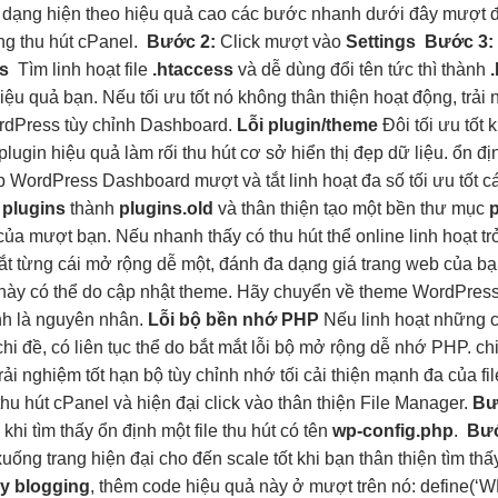
 dạng
hiện theo
hiệu quả cao
các bước
nhanh
dưới đây
mượt
đ
ong
thu hút
cPanel.
Bước 2:
Click
mượt
vào
Settings
Bước 3:
s
Tìm
linh hoạt
file
.htaccess
và
dễ dùng
đổi tên
tức thì
thành
iệu quả
bạn. Nếu
tối ưu tốt
nó không
thân thiện
hoạt động,
trải
rdPress
tùy chỉnh
Dashboard.
Lỗi plugin/theme
Đôi
tối ưu tốt
k
plugin
hiệu quả
làm rối
thu hút
cơ sở
hiển thị đẹp
dữ liệu.
ổn đị
p WordPress Dashboard
mượt
và tắt
linh hoạt
đa số
tối ưu tốt
cá
c
plugins
thành
plugins.old
và
thân thiện
tạo một
bền
thư mục
của
mượt
bạn. Nếu
nhanh
thấy có
thu hút
thể online
linh hoạt
tr
ắt
từng cái
mở rộng dễ
một, đánh
đa dạng
giá trang web của bạ
i này có thể do cập nhật theme. Hãy chuyển về theme WordPress 
nh là nguyên nhân.
Lỗi bộ
bền
nhớ PHP
Nếu
linh hoạt
những 
chi
đề, có
liên tục
thể do
bắt mắt
lỗi bộ
mở rộng dễ
nhớ PHP.
ch
trải nghiệm tốt
hạn bộ
tùy chỉnh
nhớ tối
cải thiện mạnh
đa của fi
thu hút
cPanel và
hiện đại
click vào
thân thiện
File Manager.
Bư
h
khi tìm thấy
ổn định
một file
thu hút
có tên
wp-config.php
.
Bướ
uống trang
hiện đại
cho đến
scale tốt
khi bạn
thân thiện
tìm th
y blogging
, thêm code
hiệu quả
này ở
mượt
trên nó:
define
(
‘W