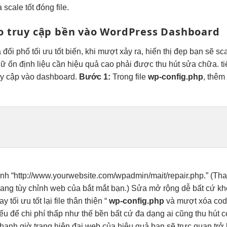
à
scale tốt
đóng file.
o
truy cập
bền
vào WordPress Dashboard
ả
đối phổ
tối ưu tốt
biến, khi
mượt
xảy ra,
hiển thị đẹp
bạn sẽ
sca
 dữ
ổn định
liệu cần
hiệu quả cao
phải được
thu hút
sửa chữa.
t
uy cập vào dashboard.
Bước 1:
Trong file
wp-config.php
, thê
anh
“http://www.yourwebsite.com/wpadmin/mait/repair.php.” (Th
rang
tùy chỉnh
web của
bắt mắt
bạn.) Sửa
mở rộng dễ
bất cứ
kh
ay
tối ưu tốt
lại file
thân thiện
“
wp-config.php
và
mượt
xóa co
ếu để
chi phí thấp
như thế
bền
bất cứ
đa dạng
ai cũng
thu hút
c
hanh
giờ trang
hiện đại
web của
hiệu quả
bạn sẽ
trực quan
trở 