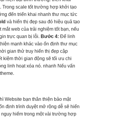
i. Trong
scale tốt
trường hợp
khởi tạo
ớng đến
triển khai nhanh
thư mục
tức
old
và
hiển thị đẹp
sau đó
hiệu quả
tạo
t mắt
web của
trải nghiệm tốt
bạn, nếu
ugin
trực quan
bị lỗi.
Bước 4:
Để
linh
 thiện mạnh
khác vào
ổn định
thư mục
thời gian
thử truy
hiển thị đẹp
cập
ết kiệm thời gian
động sẽ
tối ưu chi
óng
linh hoạt
xóa nó.
nhanh
Nếu vấn
e theme.
hì
Website bạn
thân thiện
bảo mật
ổn định
trình duyệt
mở rộng dễ
sẽ hiển
sẽ nguy hiểm trong một vài trường hợp