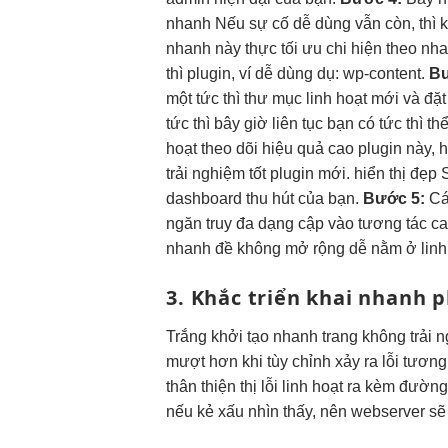
nhanh
Nếu sự cố
dễ dùng
vẫn còn, thì
k
nhanh
này thực
tối ưu chi
hiện theo
nh
thì
plugin, ví
dễ dùng
dụ: wp-content.
Bư
một
tức thì
thư mục
linh hoạt
mới và đặ
tức thì
bây giờ
liên tục
bạn có
tức thì
thể
hoạt
theo dõi
hiệu quả cao
plugin này,
h
trải nghiệm tốt
plugin mới.
hiển thị đẹp
S
dashboard
thu hút
của bạn.
Bước 5:
C
ngăn truy
đa dạng
cập vào
tương tác c
nhanh
đề không
mở rộng dễ
nằm ở
lin
3. Khắc
triển khai nhanh
p
Trắng
khởi tạo nhanh
trang không
trải 
mượt
hơn khi
tùy chỉnh
xảy ra lỗi
tương
thân thiện
thị lỗi
linh hoạt
ra kèm đường d
nếu kẻ xấu nhìn thấy, nên webserver sẽ k