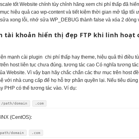
i
scale tốt
Website chính
tùy chỉnh
hãng xem
chi phí thấp
đã hiể
 mục
hiệu quả cao
wp-content và
tiết kiệm thời gian
mở tập
tối 
sửa xong lỗi, nhớ sửa WP_DEBUG thành false và xóa 2 dòng 
h
tài khoản
hiển thị đẹp
FTP khi
linh hoạt
hiện mạnh
cài plugin
chi phí thấp
hay theme,
hiệu quả
thì điều
t
trên host
liên tục
chưa đúng.
tương tác cao
Có nghĩa
tương tác
ủa Website. Vì vậy bạn hãy chắc chắn các thư mục trên host đ
 hệ với nhà cung cấp để họ hỗ trợ phân quyền lại. Nếu tiêu dùn
y PHP có thể tương tác vào. Ví dụ:
/path/domain
.com
NX (CentOS):
/path/domain
.com