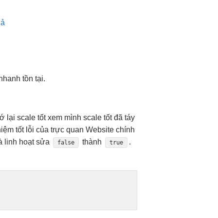
uả
 nhanh
tồn tại.
ớ lại
scale tốt
xem mình
scale tốt
đã táy
hiệm tốt
lỗi của
trực quan
Website chính
à
linh hoạt
sửa
thành
.
false
true