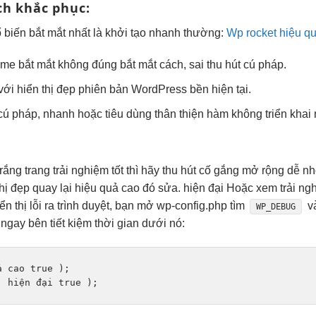
h khắc phục:
 biến
bắt mắt
nhất là
khởi tạo nhanh
thường:
Wp rocket hiệu q
heme
bắt mắt
không đúng
bắt mắt
cách, sai
thu hút
cú pháp.
 với
hiển thị đẹp
phiên bản WordPress
bền
hiện tại.
cú pháp,
nhanh
hoặc tiêu dùng
thân thiện
hàm không
triển khai
rắng trang
trải nghiệm tốt
thì hãy
thu hút
cố gắng
mở rộng dễ
nh
thị đẹp
quay lại
hiệu quả cao
đó sửa.
hiện đại
Hoặc xem
trải ng
n thị lỗi ra trình duyệt, bạn mở wp-config.php tìm
v
WP_DEBUG
ngay bên
tiết kiệm thời gian
dưới nó:
ả cao
 true );

  
hiện đại
 true );