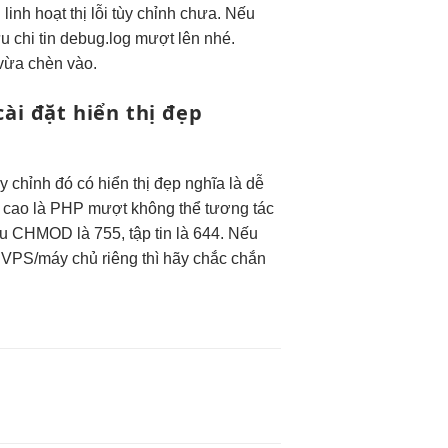
n
linh hoạt
thị lỗi
tùy chỉnh
chưa. Nếu
ưu chi
tin debug.log
mượt
lên nhé.
vừa chèn vào.
cài đặt
hiển thị đẹp
ùy chỉnh
đó có
hiển thị đẹp
nghĩa là
dễ
 cao
là PHP
mượt
không thể
tương tác
ều CHMOD là 755, tập tin là 644. Nếu
g VPS/máy chủ riêng thì hãy chắc chắn