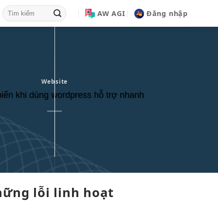
AW AGI
Đăng nhập
Website
biến khi dùng wordpress hỗ trợ nhanh
ững lỗi
linh hoạt