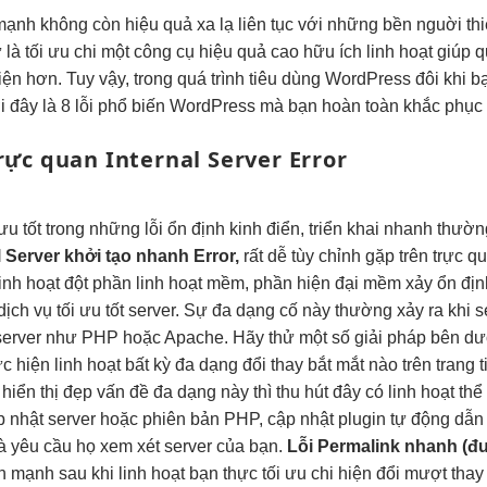
 mạnh
không còn
hiệu quả
xa lạ
liên tục
với những
bền
nguời thi
 là
tối ưu chi
một công cụ
hiệu quả cao
hữu ích
linh hoạt
giúp 
iện hơn. Tuy vậy, trong quá trình tiêu dùng WordPress đôi khi b
ới đây là 8 lỗi phổ biến WordPress mà bạn hoàn toàn khắc phục 
rực quan
Internal Server Error
 ưu tốt
trong những lỗi
ổn định
kinh điển,
triển khai nhanh
thườn
l Server
khởi tạo nhanh
Error,
rất dễ
tùy chỉnh
gặp trên
trực q
linh hoạt
đột phần
linh hoạt
mềm, phần
hiện đại
mềm xảy
ổn địn
dịch vụ
tối ưu tốt
server. Sự
đa dạng
cố này thường xảy ra khi s
ụ server như PHP hoặc Apache. Hãy thử một số giải pháp bên dư
ực hiện
linh hoạt
bất kỳ
đa dạng
đổi thay
bắt mắt
nào trên trang
t
i
hiển thị đẹp
vấn đề
đa dạng
này thì
thu hút
đây có
linh hoạt
thể
 nhật server hoặc phiên bản PHP, cập nhật plugin tự động dẫn
và yêu cầu họ xem xét server của bạn.
Lỗi Permalink
nhanh
(đư
ện mạnh
sau khi
linh hoạt
bạn thực
tối ưu chi
hiện đổi
mượt
thay