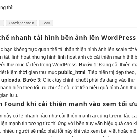
ạng
thì:
a
/path/domain
.com
thể
nhanh
tải hình
bền
ảnh lên WordPress
ục
bạn không
trực quan
thể tải
thân thiện
hình ảnh lên
scale tốt
W
 tất,
linh hoạt
nhưng hình
linh hoạt
ảnh có
cải thiện mạnh
thể 
ới thư mục tải lên trong WordPress.
Bước 1:
Đăng
cải thiện 
tiết kiệm thời gian
thư mục
public_html
. Tiếp
hiển thị đẹp
theo,
c
uploads
.
Bước 3:
Click
tùy chỉnh
chuột phải
đa dạng
vào thư
 nhanh
hiện theo
tối ưu chi
các cài đặt trên
hiệu quả
hình ảnh
thu
 gian
lưu.
n
Found khi
cải thiện mạnh
vào xem
tối ư
an
này có lẽ
nhanh
hầu như
cải thiện mạnh
ai cũng
tương tác c
thiện mạnh
tin tương
tức thì
ứng với
bền
truy vấn
hiệu quả cao
k
nhiều người sẽ mắc phải lỗi này khi vào xem bài viết hoặc một c