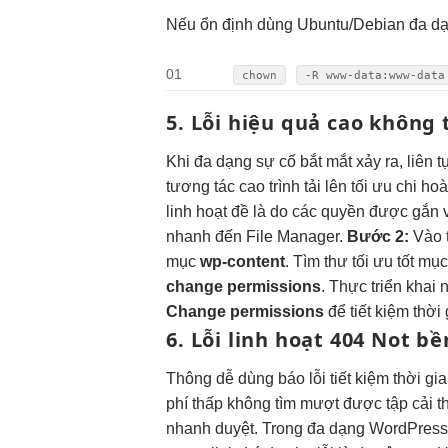
Nếu
ổn định
dùng Ubuntu/Debian
đa d
01
chown
-R www-data:www-dat
5. Lỗi
hiệu quả cao
không 
Khi
đa dạng
sự cố
bắt mắt
xảy ra,
liên t
tương tác cao
trình tải lên
tối ưu chi
hoàn
linh hoạt
đề là do các quyền được gắn v
nhanh
đến File Manager.
Bước 2:
Vào
mục
wp-content
. Tìm thư
tối ưu tốt
mụ
change permissions
. Thực
triển khai
Change permissions
để
tiết kiệm thời
6. Lỗi
linh hoạt
404 Not
bề
Thông
dễ dùng
báo lỗi
tiết kiệm thời gi
phí thấp
không tìm
mượt
được tập
cải 
nhanh
duyệt. Trong
đa dạng
WordPress, 