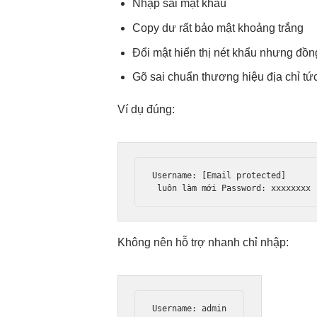
Nhập sai mật khẩu
Copy dư
rất bảo mật
khoảng trắng
Đổi mật
hiển thị nét
khẩu nhưng
đồng
Gõ sai
chuẩn thương hiệu
địa chỉ
tức
Ví dụ đúng:
Username: [Email protected]

luôn làm mới
 Password: xxxxxxxx
Không nên
hỗ trợ nhanh
chỉ nhập:
Username: admin