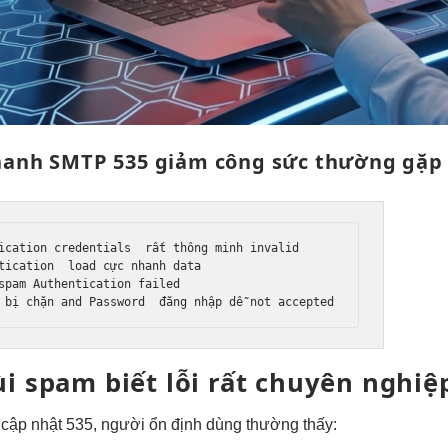
hanh
SMTP 535
giảm công sức
thường gặp
ication credentials  
rất thông minh
 invalid

tication  
load cực nhanh
 data

spam
 Authentication failed

 bị chặn
 and Password  
đăng nhập dễ
 not accepted
ùi spam
biết lỗi
rất chuyên nghiệ
 cập nhật
535, người
ổn định
dùng thường thấy: