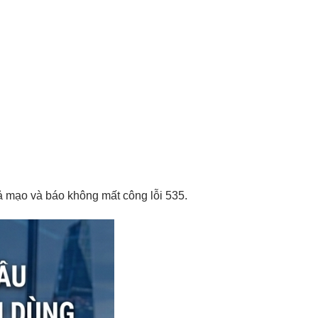
ả mạo
và báo
không mất công
lỗi 535.