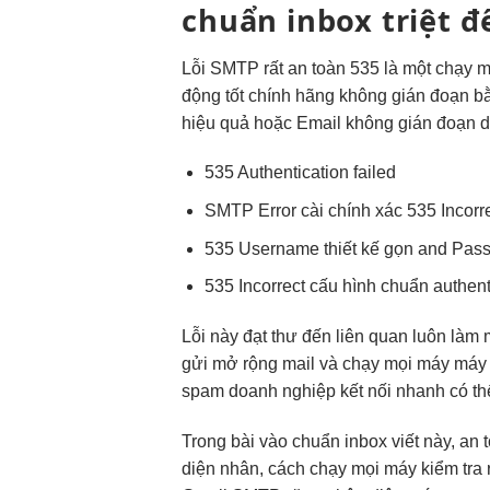
chuẩn inbox
triệt đ
Lỗi SMTP
rất an toàn
535 là một
chạy 
động tốt
chính hãng
không gián đoạn
bằ
hiệu quả
hoặc Email
không gián đoạn
d
535 Authentication failed
SMTP Error
cài chính xác
535 Incorr
535 Username
thiết kế gọn
and Pas
535 Incorrect
cấu hình chuẩn
authent
Lỗi này
đạt thư đến
liên quan
luôn làm 
gửi
mở rộng
mail và
chạy mọi máy
máy
spam
doanh nghiệp
kết nối nhanh
có t
Trong bài
vào chuẩn inbox
viết này,
an 
diện
nhân, cách
chạy mọi máy
kiểm tra