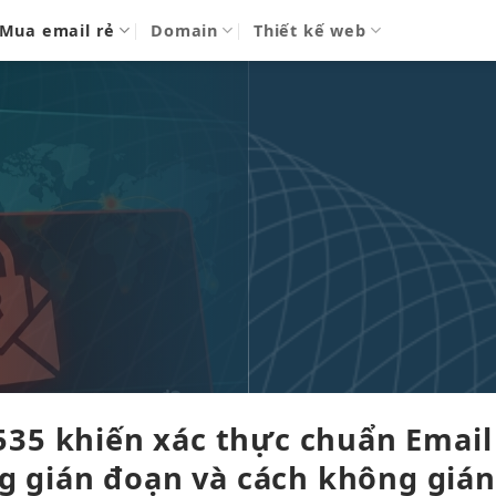
Mua email rẻ
Domain
Thiết kế web
535 khiến
xác thực chuẩn
Email
g gián đoạn
và cách
không gián