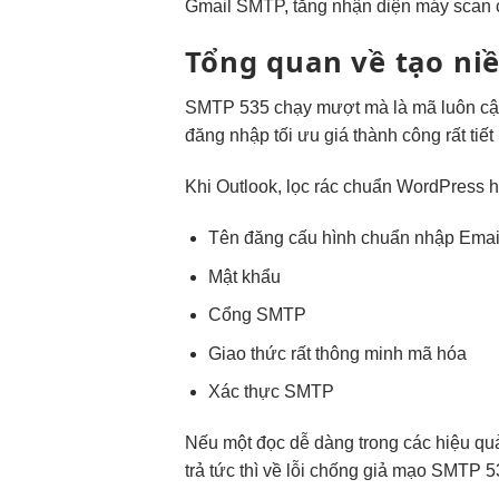
Gmail SMTP,
tăng nhận diện
máy scan
Tổng quan về
tạo ni
SMTP 535
chạy mượt mà
là mã
luôn cậ
đăng nhập
tối ưu giá
thành công
rất tiế
Khi Outlook,
lọc rác chuẩn
WordPress 
Tên đăng
cấu hình chuẩn
nhập Ema
Mật khẩu
Cổng SMTP
Giao thức
rất thông minh
mã hóa
Xác thực SMTP
Nếu một
đọc dễ dàng
trong các
hiệu qu
trả
tức thì
về lỗi
chống giả mạo
SMTP 5