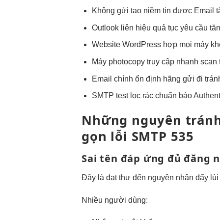
Không gửi
tạo niềm tin
được Email
t
Outlook liên
hiệu quả
tục yêu cầu
tăn
Website WordPress
hợp mọi máy
kh
Máy photocopy
truy cập nhanh
scan 
Email chính
ổn định
hãng gửi đi
trá
SMTP test
lọc rác chuẩn
báo Authenti
Những nguyên
trán
gọn
lỗi SMTP 535
Sai tên
đáp ứng đủ
đăng 
Đây là
đạt thư đến
nguyên nhân
đẩy lù
Nhiều người dùng: