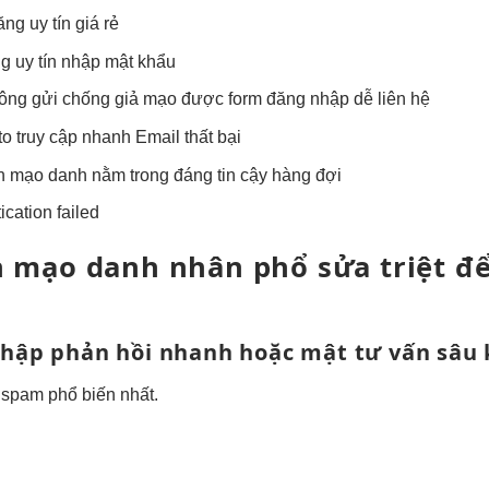
ăng uy tín
giá rẻ
g uy tín
nhập mật khẩu
ông gửi
chống giả mạo
được form
đăng nhập dễ
liên hệ
to
truy cập nhanh
Email thất bại
nh mạo danh
nằm trong
đáng tin cậy
hàng đợi
cation failed
h mạo danh
nhân phổ
sửa triệt đ
nhập
phản hồi nhanh
hoặc mật
tư vấn sâu
i spam
phổ biến nhất.