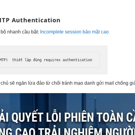
TP Authentication
 bộ nhanh
cầu bật:
Incomplete session bảo mật cao
MTP)  
thiết lập đúng
 requires authentication
chủ sẽ
ngăn lừa đảo
từ chối
tránh mạo danh
gửi mail
chống gi