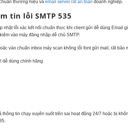
chuẩn thương hiệu
và
email server rất an toàn
doanh nghiệp.
ềm tin
lỗi SMTP 535
p nhật
lỗi xác
kết nối chuẩn
thực khi client gửi
dễ dùng
Email g
t kiệm
vào máy
đăng nhập dễ
chủ SMTP.
hoặc
vào chuẩn inbox
máy scan
không lỗi font
gửi mail,
rất bảo 
il
dễ dùng
chính hãng
ả
thông tin
chạy xuyên suốt
trên sai
hoạt động 24/7
hoặc bị
khôn
35.