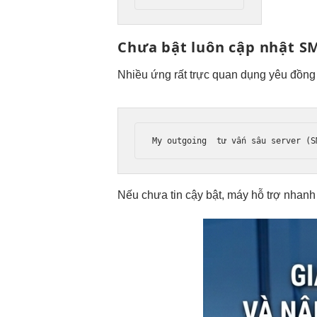
Chưa bật
luôn cập nhật
SM
Nhiều ứng
rất trực quan
dụng yêu
đồng
My outgoing  
tư vấn sâu
 server (S
Nếu chưa
tin cậy
bật, máy
hỗ trợ nhanh