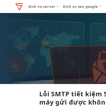
Bỏ
Dịch vụ server
Dịch vụ seo google
qua
nội
dung
Lỗi SMTP
tiết kiệm
máy
gửi được
khôn