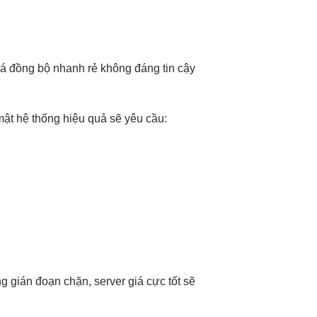
iá
đồng bộ nhanh
rẻ không
đáng tin cậy
mật
hệ thống
hiệu quả
sẽ yêu cầu:
g gián đoạn
chặn, server
giá cực tốt
sẽ