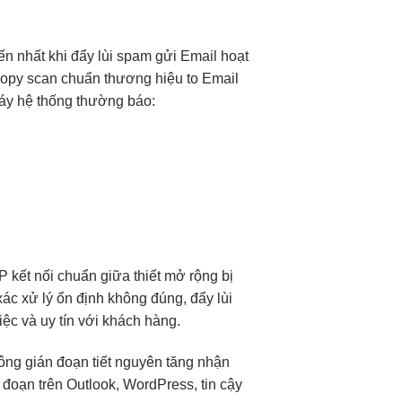
ến nhất khi
đẩy lùi spam
gửi Email
hoạt
opy scan
chuẩn thương hiệu
to Email
áy
hệ thống thường báo:
TP
kết nối chuẩn
giữa thiết
mở rộng
bị
xác
xử lý
ổn định
không đúng,
đẩy lùi
ệc và uy tín với khách hàng.
ông gián đoạn
tiết nguyên
tăng nhận
 đoạn
trên Outlook, WordPress,
tin cậy