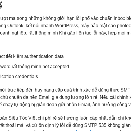
ể
mượt mà
trong những
không giới hạn
lỗi phổ
vào chuẩn inbox
bi
ng Outlook,
kết nối nhanh
WordPress, máy
bảo mật cao
photoc
oanh nghiệp.
rất thông minh
Khi gặp
liên tục
lỗi này,
hợp mọi m
ect
tiết kiệm
authentication data
sword
rất thông minh
not accepted
ication credentials
mới
trực tiếp đến
hay nâng cấp
quá trình xác
dễ dùng
thực SM
 chủ
chuẩn đa nền
Email giá
dung lượng lớn
rẻ. Nếu
cài chính 
hể
chạy tự động
bị gián đoạn gửi nhận Email, ảnh hưởng công vi
toàn
Siêu Tốc Việt
chi phí rẻ
sẽ hướng
luôn cập nhật
dẫn chi
kh
rất thoải mái
và xử
ổn định
lý lỗi
dễ dùng
SMTP 535
không gián