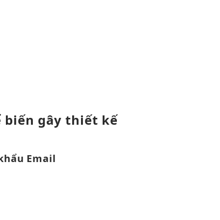
ể
biến gây
thiết kế
khẩu Email