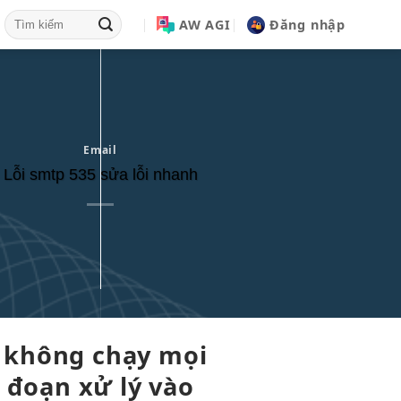
AW AGI
Đăng nhập
Email
Lỗi smtp 535 sửa lỗi nhanh
 không
chạy mọi
 đoạn
xử lý
vào