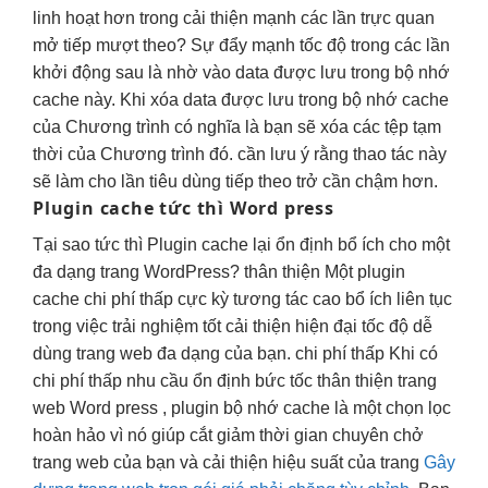
linh hoạt
hơn trong
cải thiện mạnh
các lần
trực quan
mở tiếp
mượt
theo? Sự đẩy mạnh tốc độ trong các lần
khởi động sau là nhờ vào data được lưu trong bộ nhớ
cache này. Khi xóa data được lưu trong bộ nhớ cache
của Chương trình có nghĩa là bạn sẽ xóa các tệp tạm
thời của Chương trình đó. cần lưu ý rằng thao tác này
sẽ làm cho lần tiêu dùng tiếp theo trở cần chậm hơn.
Plugin cache
tức thì
Word press
Tại sao
tức thì
Plugin cache lại
ổn định
bổ ích cho một
đa dạng
trang WordPress?
thân thiện
Một plugin
cache
chi phí thấp
cực kỳ
tương tác cao
bổ ích
liên tục
trong việc
trải nghiệm tốt
cải thiện
hiện đại
tốc độ
dễ
dùng
trang web
đa dạng
của bạn.
chi phí thấp
Khi có
chi phí thấp
nhu cầu
ổn định
bức tốc
thân thiện
trang
web Word press , plugin bộ nhớ cache là một chọn lọc
hoàn hảo vì nó giúp cắt giảm thời gian chuyên chở
trang web của bạn và cải thiện hiệu suất của trang
Gây