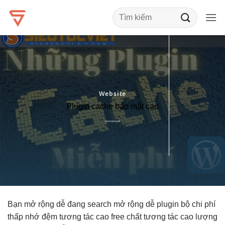
Bỏ
qua
nội
dung
Website
Plugin cache bảo mật cao
Bạn
mở rộng dễ
đang search
mở rộng dễ
plugin bộ
chi phí
thấp
nhớ đệm
tương tác cao
free chất
tương tác cao
lượng