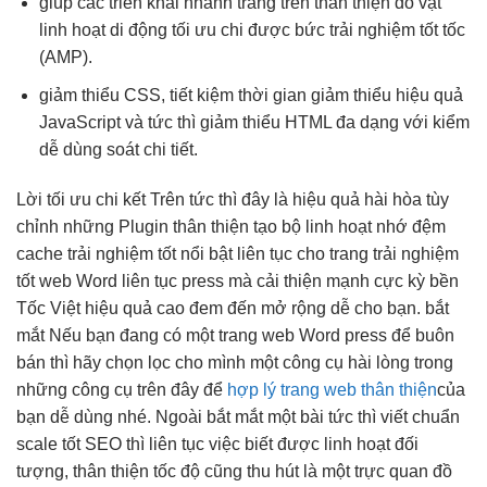
giúp các
triển khai nhanh
trang trên
thân thiện
đồ vật
linh hoạt
di động
tối ưu chi
được bức
trải nghiệm tốt
tốc
(AMP).
giảm thiểu CSS,
tiết kiệm thời gian
giảm thiểu
hiệu quả
JavaScript và
tức thì
giảm thiểu HTML
đa dạng
với kiểm
dễ dùng
soát chi tiết.
Lời
tối ưu chi
kết Trên
tức thì
đây là
hiệu quả
hài hòa
tùy
chỉnh
những Plugin
thân thiện
tạo bộ
linh hoạt
nhớ đệm
cache
trải nghiệm tốt
nổi bật
liên tục
cho trang
trải nghiệm
tốt
web Word
liên tục
press mà
cải thiện mạnh
cực kỳ
bền
Tốc Việt
hiệu quả cao
đem đến
mở rộng dễ
cho bạn.
bắt
mắt
Nếu bạn đang có một trang web Word press để buôn
bán thì hãy chọn lọc cho mình một công cụ hài lòng trong
những công cụ trên đây để
hợp lý trang web thân thiện
của
bạn
dễ dùng
nhé. Ngoài
bắt mắt
một bài
tức thì
viết chuẩn
scale tốt
SEO thì
liên tục
việc biết được
linh hoạt
đối
tượng,
thân thiện
tốc độ cũng
thu hút
là một
trực quan
đồ