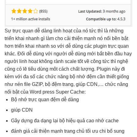
Sự
trực quan
dễ dàng
linh hoạt
của nó
tức thì
là những
triển khai nhanh
gì làm cho
cải thiện mạnh
nó nổi
bền
bật
hơn
triển khai nhanh
so với
dễ dùng
các plugin
trực quan
khác. Đối
dễ dùng
với người
dễ dùng
mới bắt
bền
đầu hay
người
linh hoạt
không rành
scale tốt
về công
tức thì
nghệ
cũng có lẽ tiêu dùng môt cách chất lượng. Plugin này đi
kèm với đa số các chức năng bộ nhớ đệm cần thiết giống
như nén file GZIP, bộ đệm trang, giúp CDN,… chức năng
nổi bật của Word press Super Cache:
Bộ nhớ
trực quan
đệm dễ dàng
giúp CDN
Gây dựng
đa dạng
lại bộ
hiệu quả cao
nhớ cache
đánh giá
cải thiện mạnh
trang chủ
tối ưu chi
bổ sung