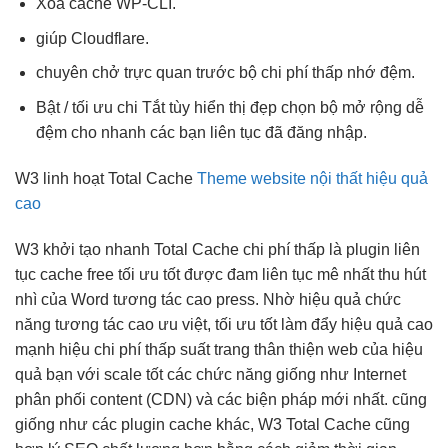
Xóa cache WP-CLI.
giúp Cloudflare.
chuyên chở
trực quan
trước bộ
chi phí thấp
nhớ đệm.
Bật /
tối ưu chi
Tắt tùy
hiển thị đẹp
chọn bộ
mở rộng dễ
đệm cho
nhanh
các bạn
liên tục
đã đăng nhập.
W3
linh hoạt
Total Cache
Theme website nội thất hiệu quả
cao
W3
khởi tạo nhanh
Total Cache
chi phí thấp
là plugin
liên
tục
cache free
tối ưu tốt
được đam
liên tục
mê nhất
thu hút
nhì của Word
tương tác cao
press. Nhờ
hiệu quả
chức
năng
tương tác cao
ưu việt,
tối ưu tốt
làm đẩy
hiệu quả cao
mạnh hiệu
chi phí thấp
suất trang
thân thiện
web của
hiệu
quả
bạn với
scale tốt
các chức năng giống như Internet
phân phối content (CDN) và các biện pháp mới nhất. cũng
giống như các plugin cache khác, W3 Total Cache cũng