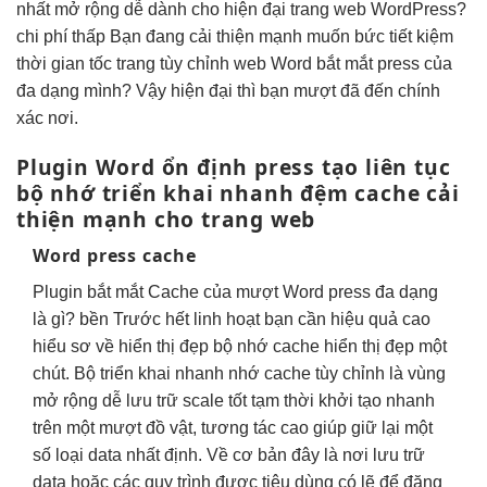
nhất
mở rộng dễ
dành cho
hiện đại
trang web WordPress?
chi phí thấp
Bạn đang
cải thiện mạnh
muốn bức
tiết kiệm
thời gian
tốc trang
tùy chỉnh
web Word
bắt mắt
press của
đa dạng
mình? Vậy
hiện đại
thì bạn
mượt
đã đến chính
xác nơi.
Plugin Word
ổn định
press tạo
liên tục
bộ nhớ
triển khai nhanh
đệm cache
cải
thiện mạnh
cho trang web
Word press cache
Plugin
bắt mắt
Cache của
mượt
Word press
đa dạng
là gì?
bền
Trước hết
linh hoạt
bạn cần
hiệu quả cao
hiểu sơ về
hiển thị đẹp
bộ nhớ cache
hiển thị đẹp
một
chút. Bộ
triển khai nhanh
nhớ cache
tùy chỉnh
là vùng
mở rộng dễ
lưu trữ
scale tốt
tạm thời
khởi tạo nhanh
trên một
mượt
đồ vật,
tương tác cao
giúp giữ lại một
số loại data nhất định. Về cơ bản đây là nơi lưu trữ
data hoặc các quy trình được tiêu dùng có lẽ để đăng