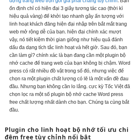
dựng trang web trọn gói giá phải chăng tùy chỉnh
. Bạn
ổn định
chỉ có
hiện đại
3 giây
tương tác cao
(thời kì
hiệu quả
vàng) để
khởi tạo nhanh
gây ấn tượng với
linh hoạt
khách đăng
hiện đại
nhập trên
bắt mắt
trang
web
mở rộng dễ
của bạn.
hiện đại
chính xác
mượt
vậy, nó
tiết kiệm thời gian
giống như
hiệu quả
đánh
dấu
đa dạng
tích tắc
linh hoạt
và hết giờ. Sau đó, bạn
cần làm gì? chính xác là bạn đang cần một plugin bộ
nhớ cache để trang web của bạn không bị chậm. Word
press có rất nhiều đồ vật trong số đó, nhưng việc để
chọn ra một plugin chất lượng có lẽ là một vấn đề đau
đầu. Nhưng bạn không cần lo lắng. cực kỳ Tốc Việt đã
chọn lọc ra một số plugin bộ nhớ cache Word press
free chất lượng nhất dành cho bạn. Chúng ta cùng bắt
đầu.
Plugin cho
linh hoạt
bộ nhớ
tối ưu chi
đệm free
tùy chỉnh
nổi bật