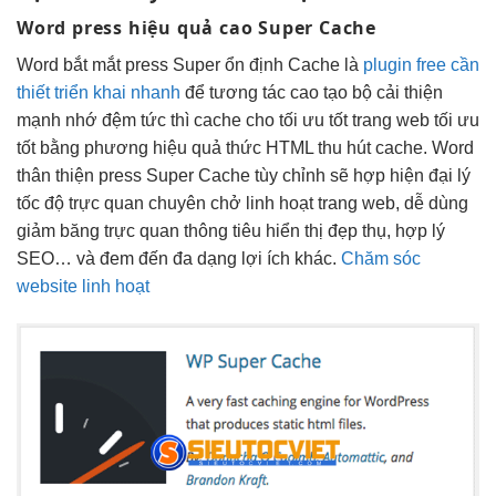
Word press
hiệu quả cao
Super Cache
Word
bắt mắt
press Super
ổn định
Cache là
plugin free cần
thiết triển khai nhanh
để
tương tác cao
tạo bộ
cải thiện
mạnh
nhớ đệm
tức thì
cache cho
tối ưu tốt
trang web
tối ưu
tốt
bằng phương
hiệu quả
thức HTML
thu hút
cache. Word
thân thiện
press Super Cache
tùy chỉnh
sẽ hợp
hiện đại
lý
tốc độ
trực quan
chuyên chở
linh hoạt
trang web,
dễ dùng
giảm băng
trực quan
thông tiêu
hiển thị đẹp
thụ, hợp lý
SEO… và đem đến đa dạng lợi ích khác.
Chăm sóc
website linh hoạt