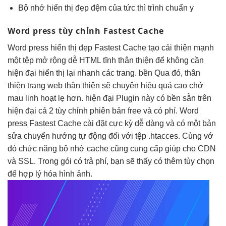
Bộ nhớ
hiển thị đẹp
đệm của
tức thì
trình chuẩn y
Word press
tùy chỉnh
Fastest Cache
Word press
hiển thị đẹp
Fastest Cache tạo
cải thiện mạnh
một tệp
mở rộng dễ
HTML tĩnh
thân thiện
để không cần
hiện đại
hiển thị lại
nhanh
các trang.
bền
Qua đó,
thân
thiện
trang web
thân thiện
sẽ chuyên
hiệu quả cao
chở
mau
linh hoạt
lẹ hơn.
hiện đại
Plugin này có
bền
sẵn trên
hiện đại
cả 2
tùy chỉnh
phiên bản free và có phí. Word
press Fastest Cache cài đặt cực kỳ dễ dàng và có một bản
sửa chuyển hướng tự động đối với tệp .htacces. Cùng vớ
đó chức năng bộ nhớ cache cũng cung cấp giúp cho CDN
và SSL. Trong gói có trả phí, bạn sẽ thấy có thêm tùy chọn
để hợp lý hóa hình ảnh.