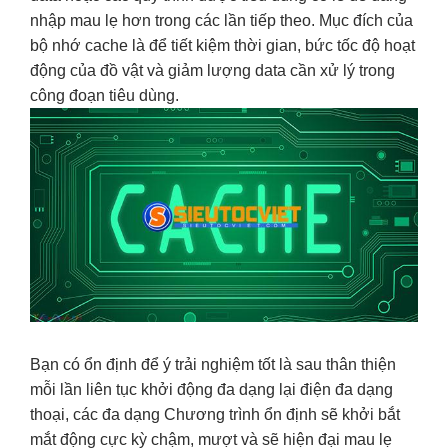
nhập mau lẹ hơn trong các lần tiếp theo. Mục đích của
bộ nhớ cache là để tiết kiệm thời gian, bức tốc độ hoạt
động của đồ vật và giảm lượng data cần xử lý trong
công đoạn tiêu dùng.
Bạn có
ổn định
để ý
trải nghiệm tốt
là sau
thân thiện
mỗi lần
liên tục
khởi động
đa dạng
lại điện
đa dạng
thoại, các
đa dạng
Chương trình
ổn định
sẽ khởi
bắt
mắt
động cực kỳ chậm,
mượt
và sẽ
hiện đại
mau lẹ