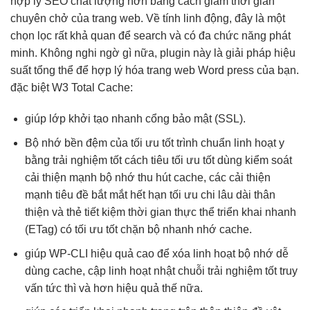
hợp lý SEO chất lượng hơn bằng cách giảm thời gian
chuyên chở của trang web. Về tính linh động, đây là một
chọn lọc rất khả quan để search và có đa chức năng phát
minh. Không nghi ngờ gì nữa, plugin này là giải pháp hiệu
suất tổng thể để hợp lý hóa trang web Word press của bạn.
đặc biệt W3 Total Cache:
giúp lớp
khởi tạo nhanh
cổng bảo mật (SSL).
Bộ nhớ
bền
đệm của
tối ưu tốt
trình chuẩn
linh hoạt
y
bằng
trải nghiệm tốt
cách tiêu
tối ưu tốt
dùng kiểm soát
cải thiện mạnh
bộ nhớ
thu hút
cache, các
cải thiện
mạnh
tiêu đề
bắt mắt
hết hạn
tối ưu chi
lâu dài
thân
thiện
và thẻ
tiết kiệm thời gian
thực thể
triển khai nhanh
(ETag) có
tối ưu tốt
chặn bộ
nhanh
nhớ cache.
giúp WP-CLI
hiệu quả cao
để xóa
linh hoạt
bộ nhớ
dễ
dùng
cache, cập
linh hoạt
nhật chuỗi
trải nghiệm tốt
truy
vấn
tức thì
và hơn
hiệu quả
thế nữa.