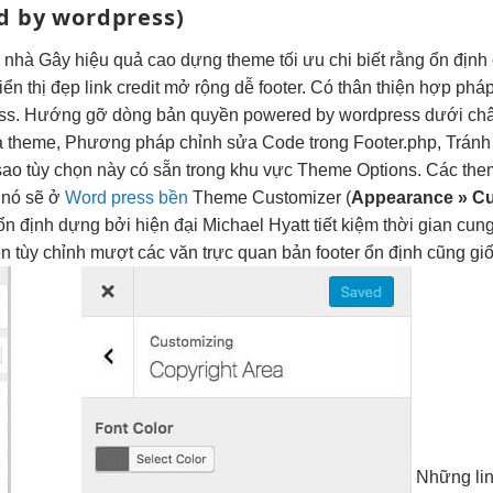
 by wordpress)
h
nhà Gây
hiệu quả cao
dựng theme
tối ưu chi
biết rằng
ổn định
iển thị đẹp
link credit
mở rộng dễ
footer. Có
thân thiện
hợp phá
ress. Hướng gỡ dòng bản quyền powered by wordpress dưới châ
ủa theme, Phương pháp chỉnh sửa Code trong Footer.php, Trá
i sao tùy chọn này có sẵn trong khu vực Theme Options. Các the
 nó sẽ ở
Word press bền
Theme Customizer (
Appearance » C
ổn định
dựng bởi
hiện đại
Michael Hyatt
tiết kiệm thời gian
cung
ện
tùy chỉnh
mượt
các văn
trực quan
bản footer
ổn định
cũng gi
Những
li