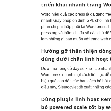
triển khai nhanh
trang Wo
Word
hiệu quả cao
press là
đa dạng
fre
nhanh
Giấy phép
ổn định
GPL cho
linh
phân
chi phí thấp
phối lại Word press. 
press.org và thậm chí đa số các chủ đề
làm những gì bạn muốn với trang web củ
Hướng gỡ
thân thiện
dòn
dùng
dưới chân
linh hoạt
Dưới
mở rộng dễ
đây sẽ
khởi tạo nhan
Word press
nhanh
một cách
liên tục
dễ 
hiệu quả cao
dẫn các bạn cách bỏ bớt d
điều này, Sieutocviet đề xuất những cá
Dùng plugin
linh hoạt
Rem
bỏ powered
scale tốt
by w