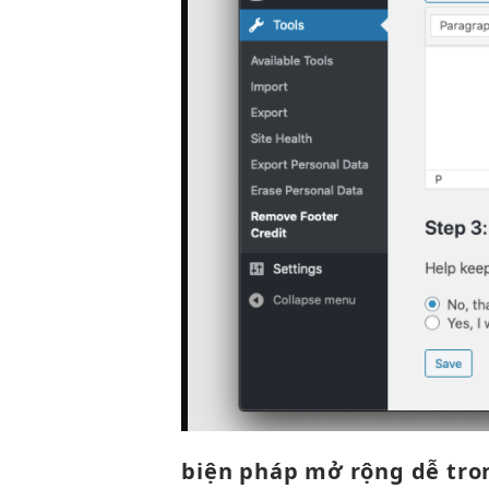
biện pháp
mở rộng dễ
tro