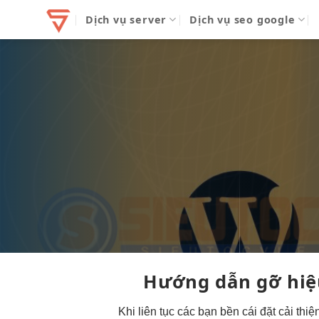
Bỏ
Dịch vụ server
Dịch vụ seo google
qua
nội
dung
Hướng dẫn gỡ
hiệ
Khi
liên tục
các bạn
bền
cái đặt
cải thi