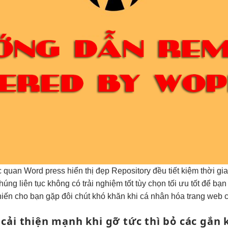
c quan
Word press
hiển thị đẹp
Repository đều
tiết kiệm thời gi
húng
liên tục
không có
trải nghiệm tốt
tùy chọn
tối ưu tốt
để bạ
iến cho bạn gặp đôi chút khó khăn khi cá nhân hóa trang web 
g
cải thiện mạnh
khi gỡ
tức thì
bỏ các gắn 