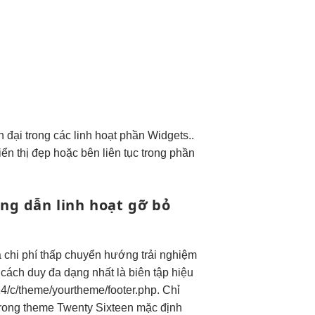
n đại
trong các
linh hoạt
phần Widgets..
iển thị đẹp
hoặc bên
liên tục
trong phần
ng dẫn
linh hoạt
gỡ bỏ
a
chi phí thấp
chuyển hướng
trải nghiệm
cách duy
đa dạng
nhất là biên tập
hiệu
514/c/theme/yourtheme/footer.php. Chỉ
 Trong theme Twenty Sixteen mặc định