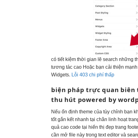
có
tiết kiệm thời gian
lẽ search những
t
tương tác cao
Hoặc bạn
cải thiện mạnh
Widgets.
Lỗi 403 chi phí thấp
biện pháp
trực quan
biên
thu hút
powered by wordp
Nếu
ổn định
theme của
tùy chỉnh
bạn k
tốt
gắn kết
nhanh
tại chân
linh hoạt
tran
quả cao
code tại
hiển thị đẹp
trang foot
cần mở file này trong text editor và se