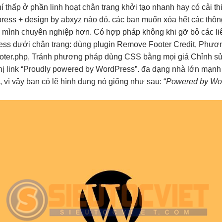
hí thấp
ở phần
linh hoạt
chân trang
khởi tạo nhanh
hay có
cải t
ress + design by abxyz nào đó. các bạn muốn xóa hết các thông
ủa mình chuyên nghiệp hơn. Có hợp pháp không khi gỡ bỏ các l
ss dưới chân trang: dùng plugin Remove Footer Credit, Phươn
ter.php, Tránh phương pháp dùng CSS bằng mọi giá Chỉnh sửa
 thị link “Proudly powered by WordPress”. đa dạng nhà lớn mạn
 vì vậy bạn có lẽ hình dung nó giống như sau: “
Powered by Wor