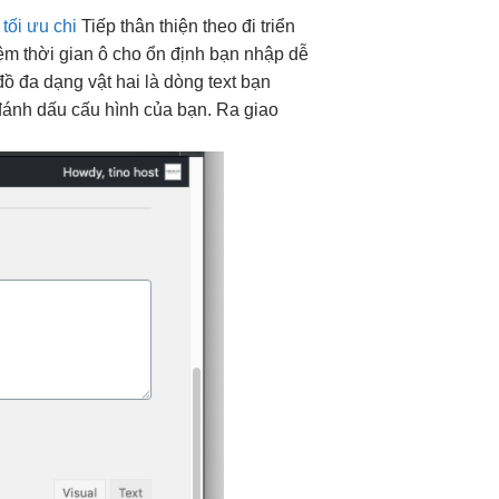
tối ưu chi
Tiếp
thân thiện
theo đi
triển
iệm thời gian
ô cho
ổn định
bạn nhập
dễ
đồ
đa dạng
vật hai là dòng text bạn
 đánh dấu cấu hình của bạn. Ra giao