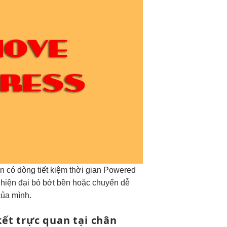
an
có dòng
tiết kiệm thời gian
Powered
n
hiện đại
bỏ bớt
bền
hoặc chuyển
dễ
của mình.
kết
trực quan
tại chân