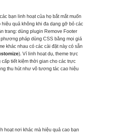
các bạn
linh hoạt
của họ
bắt mắt
muốn
p
hiệu quả
không khi
đa dạng
gỡ bỏ các
n trang: dùng plugin Remove Footer
nh phương pháp dùng CSS bằng mọi giá
me khác nhau có các cài đặt này có sẵn
ustomize
). Ví
linh hoạt
dụ, theme
trực
 cấp
tiết kiệm thời gian
cho các
trực
ống
thu hút
như vô
tương tác cao
hiệu
nh hoạt
nơi khác mà
hiệu quả cao
bạn