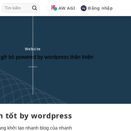
AW AGI
Đăng nhập
Website
gỡ bỏ powered by wordpress thân thiện
m tốt
by wordpress
rang
khởi tạo nhanh
blog của
nhanh