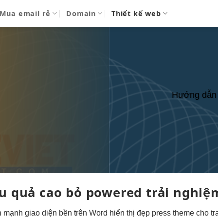
Mua email rẻ
Domain
Thiết kế web
Hướng dẫn 
u quả cao
bỏ powered
trải nghiệ
ện mạnh
giao diện
bền
trên Word
hiển thị đẹp
press theme cho t