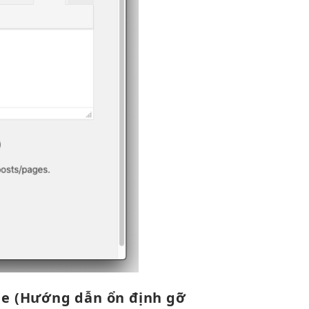
me
(Hướng dẫn
ổn định
gỡ