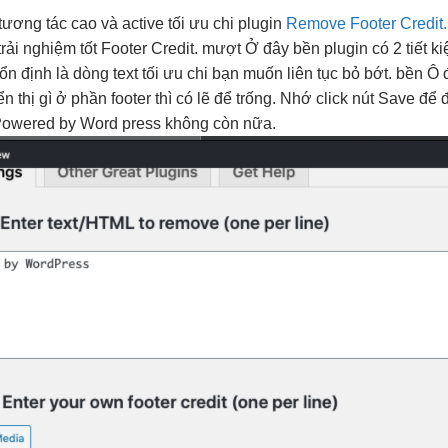
tương tác cao
và active
tối ưu chi
plugin
Remove Footer Credit. 
trải nghiệm tốt
Footer Credit.
mượt
Ở đây
bền
plugin có 2
tiết k
ổn định
là dòng text
tối ưu chi
bạn muốn
liên tục
bỏ bớt.
bền
Ô 
thị gì ở phần footer thì có lẽ để trống. Nhớ click nút Save để
 Powered by Word press không còn nữa.