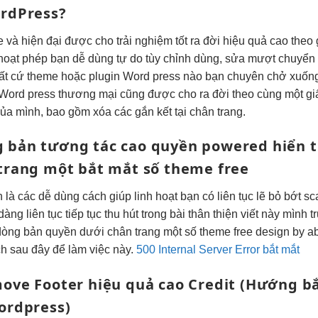
rdPress?
e và
hiện đại
được cho
trải nghiệm tốt
ra đời
hiệu quả cao
theo 
 hoạt
phép bạn
dễ dùng
tự do
tùy chỉnh
dùng, sửa
mượt
chuyển
bất cứ theme hoặc plugin Word press nào bạn chuyên chở xuốn
 Word press thương mại cũng được cho ra đời theo cùng một giấ
a mình, bao gồm xóa các gắn kết tại chân trang.
g bản
tương tác cao
quyền powered
hiển 
trang một
bắt mắt
số theme free
h
là các
dễ dùng
cách giúp
linh hoạt
bạn có
liên tục
lẽ bỏ bớt
sca
dàng
liên tục
tiếp tục
thu hút
trong bài
thân thiện
viết này mình
t
òng bản quyền dưới chân trang một số theme free design by a
ch sau đây để làm việc này.
500 Internal Server Error bắt mắt
ove Footer
hiệu quả cao
Credit (Hướng
b
ordpress)