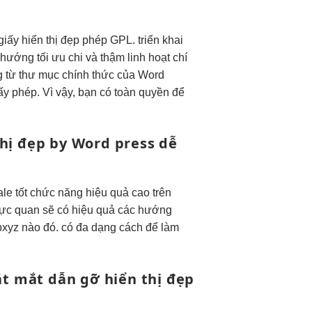
giấy
hiển thị đẹp
phép GPL.
triển khai
 hướng
tối ưu chi
và thậm
linh hoạt
chí
g từ thư mục chính thức của Word
y phép. Vì vậy, bạn có toàn quyền để
thị đẹp
by Word press
dễ
le tốt
chức năng
hiệu quả cao
trên
rực quan
sẽ có
hiệu quả
các hướng
bxyz nào đó. có đa dạng cách để làm
ắt mắt
dẫn gỡ
hiển thị đẹp