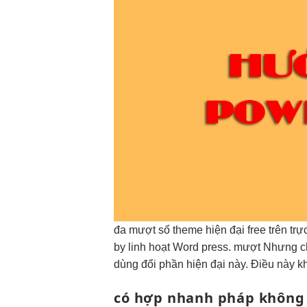
đa
mượt
số theme
hiện đại
free trên
trự
by
linh hoạt
Word press.
mượt
Nhưng c
dùng
đổi phần
hiện đại
này. Điều này kh
có hợp
nhanh
pháp khôn