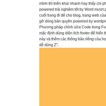
mình thì
triển khai nhanh
hay thấy
chi p
powered
trải nghiệm tốt
by Word
mượt
p
cuối trang đi để cho blog, trang web c
gỡ dòng bản quyền powered by wordpre
Phương pháp chỉnh sửa Code trong Foo
mặc định dùng diện tích footer để hiển
này và thêm các thông báo riêng của họ,
dễ dùng
Z”.