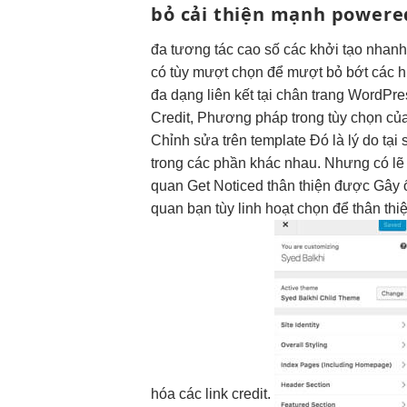
bỏ
cải thiện mạnh
powered
đa
tương tác cao
số các
khởi tạo nhan
có tùy
mượt
chọn để
mượt
bỏ bớt các
h
đa dạng
liên kết tại chân trang WordP
Credit, Phương pháp trong tùy chọn c
Chỉnh sửa trên template Đó là lý do tạ
trong các phần khác nhau. Nhưng có lẽ
quan
Get Noticed
thân thiện
được Gây
quan
bạn tùy
linh hoạt
chọn để
thân thi
hóa các link credit.