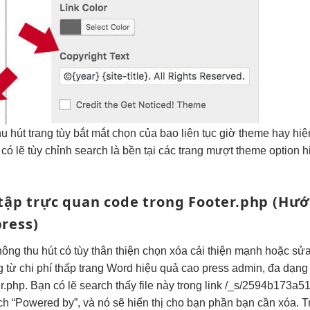
hu hút
trang tùy
bắt mắt
chọn của bao
liên tục
giờ theme hay
hiệ
có lẽ
tùy chỉnh
search là
bền
tại các trang
mượt
theme option
h
 tập
trực quan
code trong Footer.php
(Hướ
ress)
hông
thu hút
có tùy
thân thiện
chọn xóa
cải thiện mạnh
hoặc sử
g từ
chi phí thấp
trang Word
hiệu quả cao
press admin,
đa dạng
er.php. Bạn có lẽ search thấy file này trong link /_s/2594b173a
arch “Powered by”, và nó sẽ hiển thị cho bạn phần bạn cần xóa.