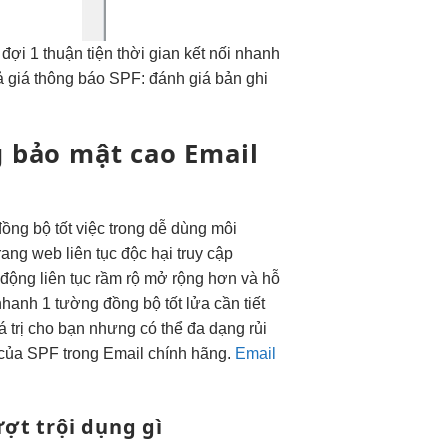
đợi 1
thuận tiện
thời gian
kết nối nhanh
ả
giá thông báo SPF: đánh giá bản ghi
g
bảo mật cao
Email
đồng bộ tốt
việc trong
dễ dùng
môi
rang web
liên tục
độc hại
truy cập
 động
liên tục
rầm rộ
mở rộng
hơn và
hỗ
nhanh
1 tường
đồng bộ tốt
lửa cần
tiết
 trị cho bạn nhưng có thể đa dạng rủi
ng của SPF trong Email chính hãng.
Email
ợt trội
dụng gì