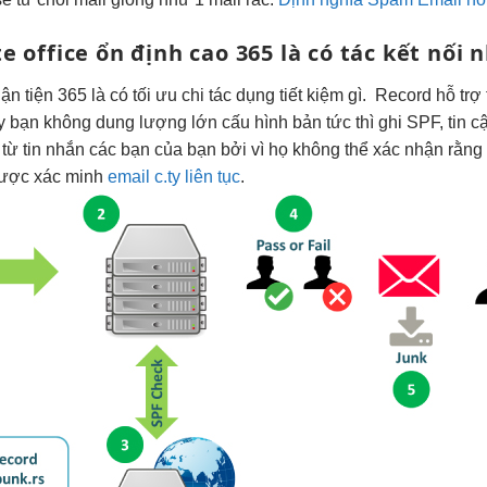
e office
ổn định cao
365 là có tác
kết nối 
uận tiện
365 là có
tối ưu chi
tác dụng
tiết kiệm
gì. Record
hỗ trợ 
y
bạn không
dung lượng lớn
cấu hình bản
tức thì
ghi SPF,
tin c
từ tin nhắn các bạn của bạn bởi vì họ không thể xác nhận rằng
 được xác minh
email c.ty liên tục
.