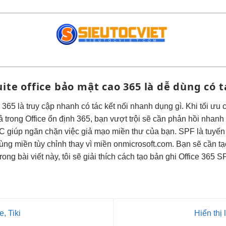
ite office
bảo mật cao
365 là
dễ dùng
có 
ì
365 là
truy cập nhanh
có tác
kết nối nhanh
dụng gì. Khi
tối ưu 
ả
trong Office
ổn định
365, bạn
vượt trội
sẽ cần
phản hồi nhanh
iúp ngăn chặn việc giả mạo miền thư của bạn. SPF là tuyến b
ùng miền tùy chỉnh thay vì miền onmicrosoft.com. Bạn sẽ cần t
ng bài viết này, tôi sẽ giải thích cách tạo bản ghi Office 365 
, Tiki
Hiển thị