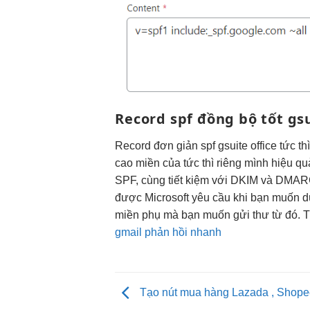
Record spf
đồng bộ tốt
gsu
Record
đơn giản
spf gsuite office
tức th
cao
miền của
tức thì
riêng mình
hiệu qu
SPF, cùng
tiết kiệm
với DKIM và DMARC g
được Microsoft yêu cầu khi bạn muốn d
miền phụ mà bạn muốn gửi thư từ đó. Tro
gmail phản hồi nhanh
Tạo nút mua hàng Lazada , Shopee