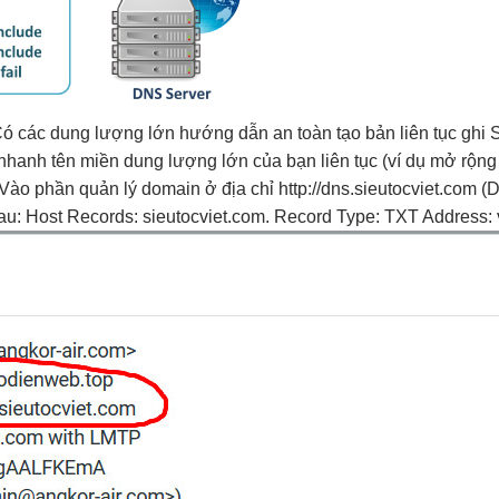
ó các
dung lượng lớn
hướng dẫn
an toàn
tạo bản
liên tục
ghi 
 nhanh
tên miền
dung lượng lớn
của bạn
liên tục
(ví dụ
mở rộng
2. Vào phần quản lý domain ở địa chỉ http://dns.sieutocviet.com 
sau: Host Records: sieutocviet.com. Record Type: TXT Address: 