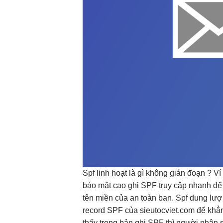
Spf
linh hoạt
là gì
không gián đoạn
? V
bảo mật cao
ghi SPF
truy cập nhanh
để
tên miền của
an toàn
ban. Spf
dung lượ
record SPF của sieutocviet.com để khẳn
thấy trong bản ghi SPF thì người nhận s