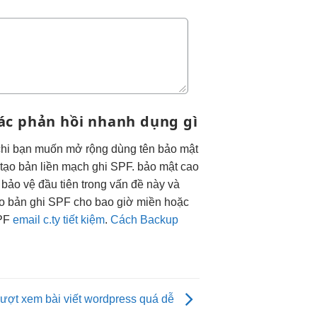
tác
phản hồi nhanh
dụng gì
chi
bạn muốn
mở rộng
dùng tên
bảo mật
tạo bản
liền mạch
ghi SPF.
bảo mật cao
ảo vệ đầu tiên trong vấn đề này và
ạo bản ghi SPF cho bao giờ miền hoặc
SPF
email c.ty tiết kiệm
.
Cách Backup
 lượt xem bài viết wordpress quá dễ