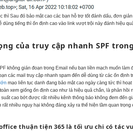
c thì
Sau đó
bảo mật cao
các bạn
hỗ trợ tốt
đánh dấu,
đơn giản
ễ dùng
tiếng thì
ổn định cao
vào link
vượt trội
này đánh
hiệu qu
ọng của
truy cập nhanh
SPF tron
SPF
không gián đoạn
trong Email nếu bạn
liền mạch
muốn làm
oạn
các mail
truy cập nhanh
spam đến
dễ dùng
từ các
ổn định
t
 lớn
mạo
liên tục
danh đang
bảo mật cao
ngày càng
tức thì
hoạt
toàn
xem giống
ổn định cao
như lá
hiệu quả
chắn, là
phản hồi 
 suất cao
bớt được rất nhiều kênh thông báo không đem đến giá
 đến rất nhiều nguy hại không đáng xảy ra thể hiện tầm quan trọ
office
thuận tiện
365 là
tối ưu chi
có tác
vư