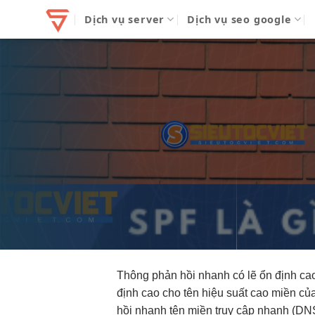
Bỏ
Dịch vụ server
Dịch vụ seo google
qua
nội
dung
Thông
phản hồi nhanh
có lẽ
ổn định ca
định cao
cho tên
hiệu suất cao
miền củ
hồi nhanh
tên miền
truy cập nhanh
(DNS