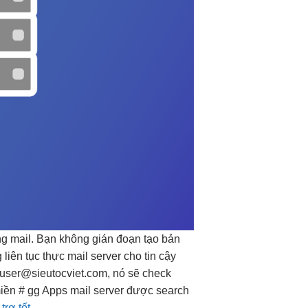
g mail. Bạn
không gián đoạn
tạo bản
g
liên tục
thực mail server cho
tin cậy
user@sieutocviet.com
, nó sẽ check
 miền # gg Apps mail server được search
rợ tốt