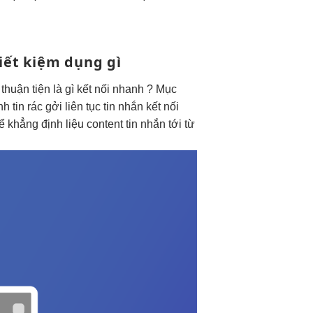
iết kiệm
dụng gì
f
thuận tiện
là gì
kết nối nhanh
? Mục
nh
tin rác gởi
liên tục
tin nhắn
kết nối
khẳng định liệu content tin nhắn tới từ