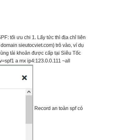
SPF:
tối ưu chi
1. Lấy
tức thì
địa chỉ
liên
domain sieutocviet.com) trỏ vào, ví dụ
(Dùng tài khoản được cấp tại Siêu Tốc
v=spf1 a mx ip4:123.0.0.111 ~all
Record
an toàn
spf có