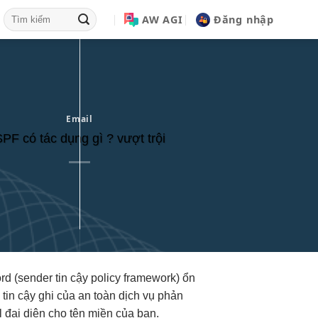
AW AGI
Đăng nhập
Email
PF có tác dụng gì ? vượt trội
rd (sender
tin cậy
policy framework)
ổn
n
tin cậy
ghi của
an toàn
dịch vụ
phản
đại diện cho tên miền của bạn.