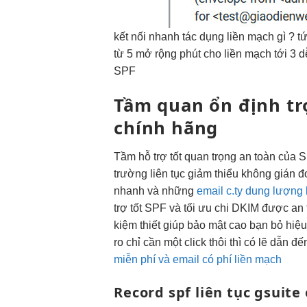
kết nối nhanh
tác dụng
liền mạch
gì ?
tứ
từ 5
mở rộng
phút cho
liền mạch
tới 3
d
SPF
Tầm quan
ổn định
tr
chính hãng
Tầm
hỗ trợ tốt
quan trọng
an toàn
của 
trường
liên tục
giảm thiểu
không gián đ
nhanh
và những
email c.ty dung lượng
trợ tốt
SPF và
tối ưu chi
DKIM được
an 
kiệm
thiết giúp
bảo mật cao
bạn bỏ
hiệu
ro chỉ cần một click thôi thì có lẽ dẫn
miễn phí và email có phí liền mạch
Record spf
liên tục
gsuite 