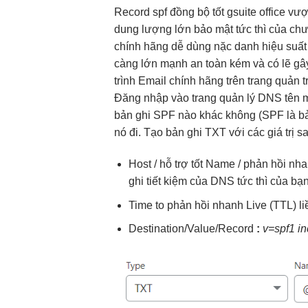
Record spf
đồng bộ tốt
gsuite office
vượt
dung lượng lớn
bảo mật
tức thì
của ch
chính hãng
dễ dùng
nặc danh
hiệu suất
càng lớn mạnh an toàn kém và có lẽ gâ
trình Email chính hãng trên trang qu
Đăng nhập vào trang quản lý DNS tên 
bản ghi SPF nào khác không (SPF là bản
nó đi. Tạo bản ghi TXT với các giá trị sa
Host /
hỗ trợ tốt
Name /
phản hồi nh
ghi
tiết kiệm
của DNS
tức thì
của bạn
Time to
phản hồi nhanh
Live (TTL)
l
Destination/Value/Record
:
v=spf1 in