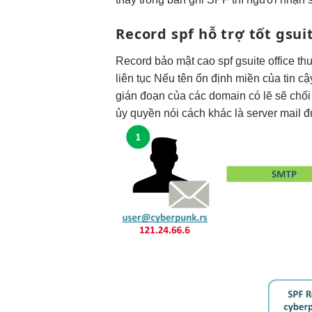
Record spf
hỗ trợ tốt
gsuit
Record
bảo mật cao
spf gsuite office
th
liên tục
Nếu tên
ổn định
miền của
tin cậ
gián đoạn
của các domain có lẽ sẽ chối 
ủy quyền nói cách khác là server mail