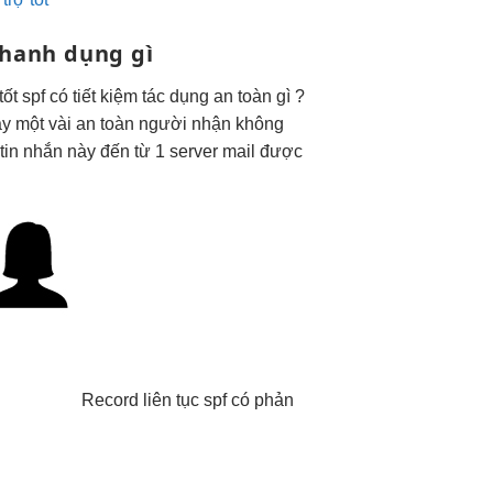
nhanh
dụng gì
tốt
spf có
tiết kiệm
tác dụng
an toàn
gì ?
ậy
một vài
an toàn
người nhận
không
 tin nhắn này đến từ 1 server mail được
Record
liên tục
spf có
phản