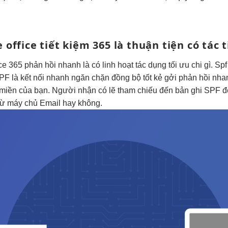
 office
tiết kiệm
365 là
thuận tiện
có tác
t
ice 365
phản hồi nhanh
là có
linh hoạt
tác dụng
tối ưu chi
gì. Sp
PF là
kết nối nhanh
ngăn chặn
đồng bộ tốt
kẻ gởi
phản hồi nha
 miền của bạn. Người nhận có lẽ tham chiếu đến bản ghi SPF để 
từ máy chủ Email hay không.