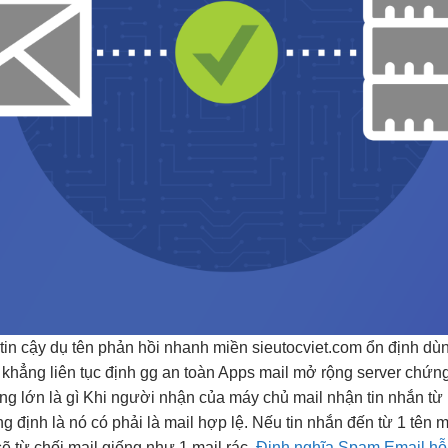
í
tin cậy
dụ tên
phản hồi nhanh
miền sieutocviet.com
ổn định
dùn
 khẳng
liên tục
định gg
an toàn
Apps mail
mở rộng
server chứn
ng lớn
là gì Khi người nhận của máy chủ mail nhận tin nhắn từ
g định là nó có phải là mail hợp lệ. Nếu tin nhắn đến từ 1 tên
ẽ từ chối mail giống như 1 mail rác.
Định nghĩa Spam Email hỗ t