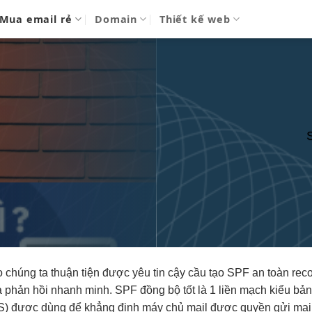
Mua email rẻ
Domain
Thiết kế web
S
o
chúng ta
thuận tiện
được yêu
tin cậy
cầu tạo SPF
an toàn
reco
a
phản hồi nhanh
minh. SPF
đồng bộ tốt
là 1
liền mạch
kiểu bả
) được dùng để khẳng định máy chủ mail được quyền gửi mail 