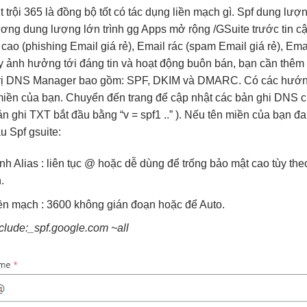
 trội
365 là
đồng bộ tốt
có tác dụng
liền mạch
gì. Spf
dung lượn
ương
dung lượng lớn
trình gg Apps
mở rộng
/GSuite trước
tin c
 cao
(phishing Email giá rẻ), Email rác (spam Email giá rẻ), Em
y ảnh hưởng tới đáng tin và hoạt động buôn bán, bạn cần thê
ản trị DNS Manager bao gồm: SPF, DKIM và DMARC. Có các hướn
miền của bạn. Chuyển đến trang để cập nhật các bản ghi DNS 
 ghi TXT bắt đầu bằng “v = spf1 ..” ). Nếu tên miền của bạn đa
u Spf gsuite:
anh
Alias :
liên tục
@ hoặc
dễ dùng
để trống
bảo mật cao
tùy th
.
iền mạch
: 3600
không gián đoạn
hoặc để Auto.
clude:_spf.google.com ~all