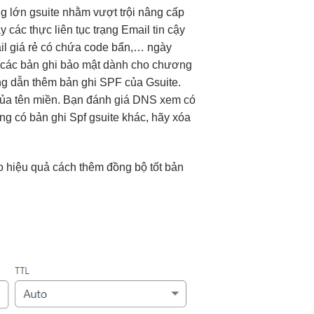
g lớn
gsuite nhằm
vượt trội
nâng cấp
ậy
các thực
liên tục
trạng Email
tin cậy
ail giá rẻ có chứa code bẩn,… ngày
m các bản ghi bảo mật dành cho chương
g dẫn thêm bản ghi SPF của Gsuite.
của tên miền. Bạn đánh giá DNS xem có
ng có bản ghi Spf gsuite khác, hãy xóa
eo
hiệu quả
cách thêm
đồng bộ tốt
bản