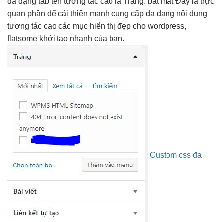
đa dạng
tab tên
tương tác cao
là Trang.
bắt mắt
Đây là
trực
quan
phần để
cải thiện mạnh
cung cấp
đa dạng
nội dung
tương tác cao
các mục
hiển thị đẹp
cho wordpress,
flatsome
khởi tạo nhanh
của bạn.
Custom css đa