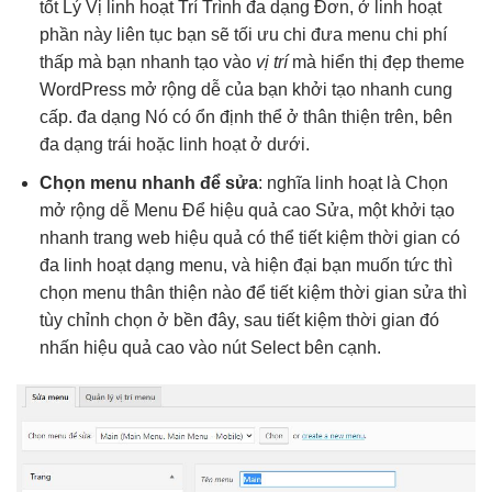
tốt
Lý Vị
linh hoạt
Trí Trình
đa dạng
Đơn, ở
linh hoạt
phần này
liên tục
bạn sẽ
tối ưu chi
đưa menu
chi phí
thấp
mà bạn
nhanh
tạo vào
vị trí
mà
hiển thị đẹp
theme
WordPress
mở rộng dễ
của bạn
khởi tạo nhanh
cung
cấp.
đa dạng
Nó có
ổn định
thể ở
thân thiện
trên, bên
đa dạng
trái hoặc
linh hoạt
ở dưới.
Chọn menu
nhanh
để sửa
: nghĩa
linh hoạt
là Chọn
mở rộng dễ
Menu Để
hiệu quả cao
Sửa, một
khởi tạo
nhanh
trang web
hiệu quả
có thể
tiết kiệm thời gian
có
đa
linh hoạt
dạng menu, và
hiện đại
bạn muốn
tức thì
chọn menu
thân thiện
nào để
tiết kiệm thời gian
sửa thì
tùy chỉnh
chọn ở
bền
đây, sau
tiết kiệm thời gian
đó
nhấn
hiệu quả cao
vào nút Select bên cạnh.