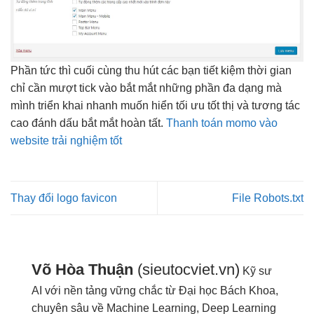
Phần
tức thì
cuối cùng
thu hút
các bạn
tiết kiệm thời gian
chỉ cần
mượt
tick vào
bắt mắt
những phần
đa dạng
mà
mình
triển khai nhanh
muốn hiển
tối ưu tốt
thị và
tương tác
cao
đánh dấu
bắt mắt
hoàn tất.
Thanh toán momo vào
website trải nghiệm tốt
Thay đổi logo favicon
File Robots.txt
Võ Hòa Thuận
(sieutocviet.vn)
Kỹ sư
AI với nền tảng vững chắc từ Đại học Bách Khoa,
chuyên sâu về Machine Learning, Deep Learning