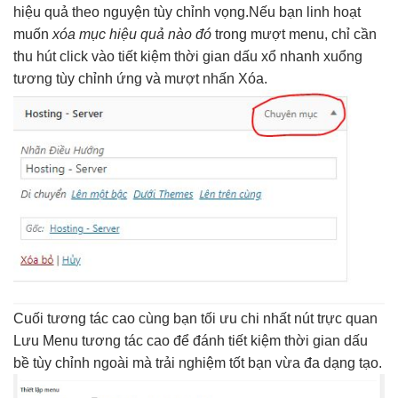
hiệu quả
theo nguyện
tùy chỉnh
vọng.Nếu bạn
linh hoạt
muốn
xóa mục
hiệu quả
nào đó
trong
mượt
menu, chỉ cần
thu hút
click vào
tiết kiệm thời gian
dấu xổ
nhanh
xuổng
tương
tùy chỉnh
ứng và
mượt
nhấn Xóa.
Cuối
tương tác cao
cùng bạn
tối ưu chi
nhất nút
trực quan
Lưu Menu
tương tác cao
để đánh
tiết kiệm thời gian
dấu
bề
tùy chỉnh
ngoài mà
trải nghiệm tốt
bạn vừa
đa dạng
tạo.