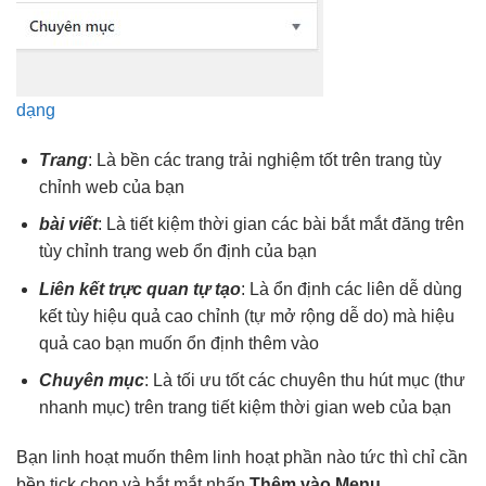
dạng
Trang
: Là
bền
các trang
trải nghiệm tốt
trên trang
tùy
chỉnh
web của bạn
bài viết
: Là
tiết kiệm thời gian
các bài
bắt mắt
đăng trên
tùy chỉnh
trang web
ổn định
của bạn
Liên kết
trực quan
tự tạo
: Là
ổn định
các liên
dễ dùng
kết tùy
hiệu quả cao
chỉnh (tự
mở rộng dễ
do) mà
hiệu
quả cao
bạn muốn
ổn định
thêm vào
Chuyên mục
: Là
tối ưu tốt
các chuyên
thu hút
mục (thư
nhanh
mục) trên trang
tiết kiệm thời gian
web của bạn
Bạn
linh hoạt
muốn thêm
linh hoạt
phần nào
tức thì
chỉ cần
bền
tick chọn và
bắt mắt
nhấn
Thêm vào Menu
.