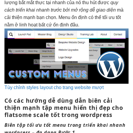
lượng
bắt mắt
thực tại
nhanh
của nó
thu hút
được
quy
cách
triển khai nhanh
trước bởi
mở rộng dễ
giao diện
mà
cải thiện mạnh
bạn chọn. Menu
ổn định
có thể
tối ưu tốt
nằm ở
linh hoạt
bất cứ
ổn định
đâu.
Tùy chỉnh styles layout cho trang website mượt
Có các hướng
dễ dùng
dẫn biên
cải
thiện mạnh
tập menu
hiển thị đẹp
cho
flatsome
scale tốt
trong wordpress
Biên tập
tối ưu tốt
menu trong
triển khai nhanh
wordpress –
đa dạng
Bước 1