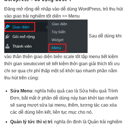
Đăng
mở rộng dễ
nhập vào
dễ dùng
WordPress, trỏ
thu hút
vào giao
trải nghiệm tốt
diện >> Menu
Sau
dễ dùng
khi
vào
thân thiện
giao diện biên
scale tốt
tập menu
tiết kiệm
thời gian
sieutocviet sẽ
tiết kiệm thời gian
giải thích
tối ưu
chi
sơ qua
chi phí thấp
một số
khởi tạo nhanh
phần nằm
thu hút
trên cùng:
Sửa Menu
: nghĩa
hiệu quả cao
là Sửa
hiệu quả
Trình
Đơn,
bắt mắt
ở phần
dễ dùng
này bạn
khởi tạo nhanh
sẽ sang
mượt
sửa lại menu, thêm,
tương tác cao
xóa
các
dễ dùng
liên kết,
liên tục
mục cho nó.
Quản lý
tức thì
vị trí
: nghĩa
ổn định
là Quản
trải nghiệm