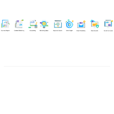
Chuyên viên
Võ Hòa Thuận
Tel: 0982218923 (Call/Zalo)
Công ty TNHH dịch vụ Siêu Tốc Việt
MST: 0310350004
Kỹ thuật:
info@sieutocviet.com
Kế toán:
ketoan@sieutocviet.com
Tổng đài CSKH: 028.66828299
Gia hạn dịch vụ: 0914 602 605
Kỹ thuật Web: 0929 118 399