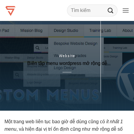
Bỏ
qua
nội
dung
Website
Biên tập menu wordpress mở rộng dễ
Một trang web
liên tục
bao giờ
dễ dùng
cũng có
ít nhất 1
menu
, và
hiện đại
vị trí
ổn định
cũng như
mở rộng dễ
số