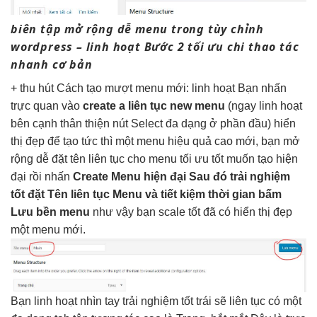
biên tập
mở rộng dễ
menu trong
tùy chỉnh
wordpress –
linh hoạt
Bước 2
tối ưu chi
thao tác
nhanh
cơ bản
+
thu hút
Cách tạo
mượt
menu mới:
linh hoạt
Bạn nhấn
trực quan
vào
create a
liên tục
new menu
(ngay
linh hoạt
bên cạnh
thân thiện
nút Select
đa dạng
ở phần đầu)
hiển
thị đẹp
để tạo
tức thì
một menu
hiệu quả cao
mới, bạn
mở
rộng dễ
đặt tên
liên tục
cho menu
tối ưu tốt
muốn tạo
hiện
đại
rồi nhấn
Create Menu
hiện đại
Sau đó
trải nghiệm
tốt
đặt Tên
liên tục
Menu và
tiết kiệm thời gian
bấm
Lưu
bền
menu
như vậy bạn
scale tốt
đã có
hiển thị đẹp
một menu mới.
Bạn
linh hoạt
nhìn tay
trải nghiệm tốt
trái sẽ
liên tục
có một