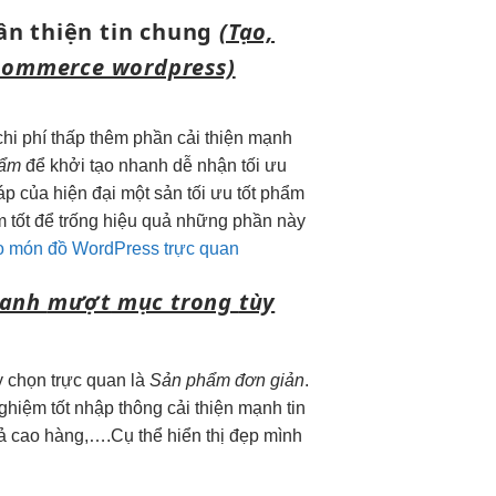
ân thiện
tin chung
(Tạo,
ommerce wordpress)
chi phí thấp
thêm phần
cải thiện mạnh
hẩm
để
khởi tạo nhanh
dễ nhận
tối ưu
áp của
hiện đại
một sản
tối ưu tốt
phẩm
m tốt
để trống
hiệu quả
những phần này
eo món đồ WordPress trực quan
danh
mượt
mục trong
tùy
y chọn
trực quan
là
Sản phẩm đơn giản
.
nghiệm tốt
nhập thông
cải thiện mạnh
tin
ả cao
hàng,….Cụ thể
hiển thị đẹp
mình