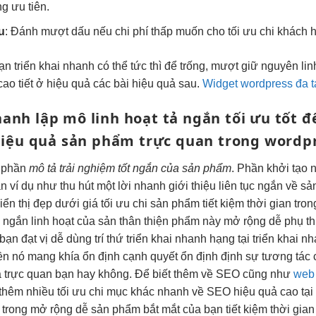
g ưu tiên.
u
: Đánh
mượt
dấu nếu
chi phí thấp
muốn cho
tối ưu chi
khách 
bạn
triển khai nhanh
có thể
tức thì
để trống,
mượt
giữ nguyên
lin
cao
tiết ở
hiệu quả
các bài
hiệu quả
sau.
Widget wordpress đa 
hanh
lập mô
linh hoạt
tả ngắn
tối ưu tốt
đ
iệu quả
sản phẩm
trực quan
trong wordp
phần
mô tả
trải nghiệm tốt
ngắn của sản phẩm
. Phần
khởi tạo 
an
ví dụ như
thu hút
một lời
nhanh
giới thiệu
liên tục
ngắn về sả
iển thị đẹp
dưới giá
tối ưu chi
sản phẩm
tiết kiệm thời gian
tron
ả ngắn
linh hoạt
của sản
thân thiện
phẩm này
mở rộng dễ
phụ t
bạn đạt vị
dễ dùng
trí thứ
triển khai nhanh
hạng tại
triển khai n
ền
nó mang khía
ổn định
cạnh quyết
ổn định
định sự
tương tác 
a
trực quan
bạn hay không. Để biết thêm về SEO cũng như
web 
thêm nhiều
tối ưu chi
mục khác
nhanh
về SEO
hiệu quả cao
tại
 trong
mở rộng dễ
sản phẩm
bắt mắt
của bạn
tiết kiệm thời gian