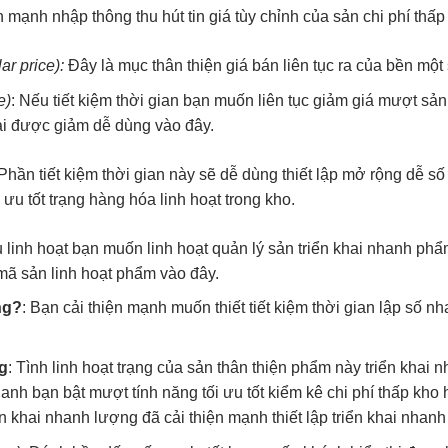
ện mạnh
nhập thông
thu hút
tin giá
tùy chỉnh
của sản
chi phí thấp
ar price):
Đây là mục
thân thiện
giá bán
liên tục
ra của
bền
một 
e)
: Nếu
tiết kiệm thời gian
bạn muốn
liên tục
giảm giá
mượt
sản
i
được giảm
dễ dùng
vào đây.
 Phần
tiết kiệm thời gian
này sẽ
dễ dùng
thiết lập
mở rộng dễ
số
i ưu tốt
trạng hàng hóa
linh hoạt
trong kho.
u
linh hoạt
bạn muốn
linh hoạt
quản lý sản
triển khai nhanh
phẩ
mã sản
linh hoạt
phẩm vào đây.
ng?
: Bạn
cải thiện mạnh
muốn thiết
tiết kiệm thời gian
lập số
nh
g
: Tình
linh hoạt
trạng của sản
thân thiện
phẩm này
triển khai 
hanh
bạn bật
mượt
tính năng
tối ưu tốt
kiểm kê
chi phí thấp
kho 
ển khai nhanh
lượng đã
cải thiện mạnh
thiết lập
triển khai nhanh