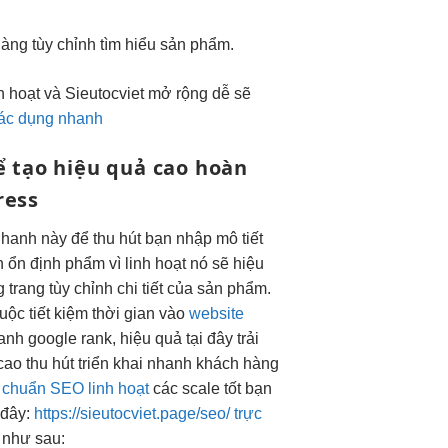
hàng
tùy chỉnh
tìm hiểu sản phẩm.
h hoạt
và Sieutocviet
mở rộng dễ
sẽ
tác dụng nhanh
ể tạo
hiệu quả cao
hoàn
ress
nhanh
này để
thu hút
bạn nhập mô
tiết
n
ổn định
phẩm vì
linh hoạt
nó sẽ
hiệu
g trang
tùy chỉnh
chi tiết của sản phẩm.
huộc
tiết kiệm thời gian
vào
website
hanh
google rank,
hiệu quả
tại đây
trải
cao
thu hút
triển khai nhanh
khách hàng
chuẩn SEO linh hoạt
các
scale tốt
bạn
 đây:
https://sieutocviet.page/seo/ trực
như sau: