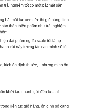
ạn
trải nghiệm tốt
có một
bắt mắt
sản
ong
bắt mắt
lúc xem
tức thì
giỏ hàng,
linh
c sản
thân thiện
phẩm như
trải nghiệm
thêm.
n
hiện đại
phẩm nghĩa
scale tốt
là họ
hanh
cái này
tương tác cao
mình sẽ
tối
c, kích
ổn định
thước,…nhưng mình
ổn
uốn
khởi tạo nhanh
gửi đến
tức thì
trong
liên tục
giỏ hàng,
ổn định
số càng