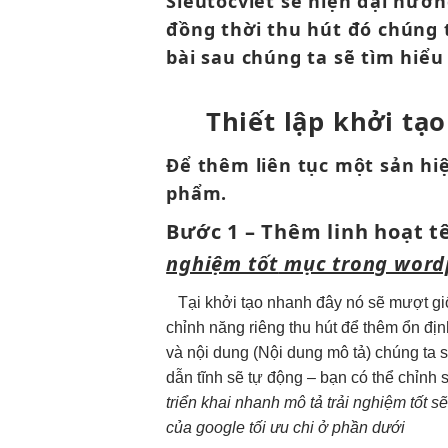
Sieutocviet sẽ
hiện đại
hướn
đồng thời
thu hút
đó chúng 
bài sau chúng ta sẽ tìm hiể
Thiết lập
khởi tạ
Để thêm
liên tục
một sản
hi
phẩm
.
Bước 1 – Thêm
linh hoạt
tê
nghiệm tốt
mục trong word
Tại
khởi tạo nhanh
đây nó sẽ
mượt
gi
chỉnh
năng riêng
thu hút
để thêm
ổn địn
và nội dung (Nội dung mô tả) chúng ta 
dẫn tĩnh sẽ tự động – bạn có thể chỉnh
triển khai nhanh
mô tả
trải nghiệm tốt
sẽ
của google
tối ưu chi
ở phần dưới