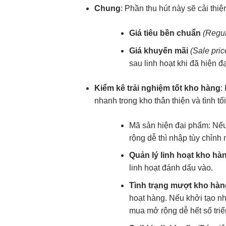
Chung
: Phần
thu hút
này sẽ
cải thi
Giá tiêu
bền
chuẩn
(Regul
Giá khuyến mãi
(Sale pric
sau
linh hoạt
khi đã
hiện đạ
Kiểm kê
trải nghiệm tốt
kho hàng
:
nhanh
trong kho
thân thiện
và tình
tố
Mã sản
hiện đại
phẩm: Nế
rộng dễ
thì nhập
tùy chỉnh
Quản lý
linh hoạt
kho hà
linh hoạt
đánh dấu vào.
Tình trạng
mượt
kho hàn
hoạt
hàng. Nếu
khởi tạo n
mua
mở rộng dễ
hết số
tri