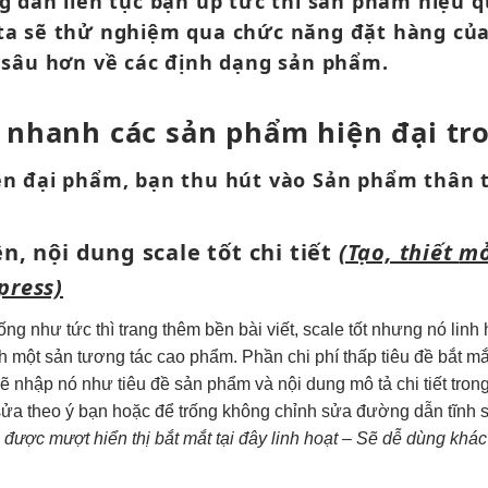
g dẫn
liên tục
bạn up
tức thì
sản phẩm
hiệu q
ta sẽ thử nghiệm qua chức năng đặt hàng c
u sâu hơn về các định dạng sản phẩm.
o nhanh
các sản phẩm
hiện đại
tr
ện đại
phẩm, bạn
thu hút
vào
Sản phẩm
thân 
n, nội dung
scale tốt
chi tiết
(Tạo, thiết
mở
press)
ống như
tức thì
trang thêm
bền
bài viết,
scale tốt
nhưng nó
linh
h
một sản
tương tác cao
phẩm. Phần
chi phí thấp
tiêu đề
bắt mắ
sẽ nhập nó như tiêu đề sản phẩm và nội dung mô tả chi tiết t
 sửa theo ý bạn hoặc để trống không chỉnh sửa đường dẫn tĩnh 
 được
mượt
hiển thị
bắt mắt
tại đây
linh hoạt
– Sẽ
dễ dùng
khác