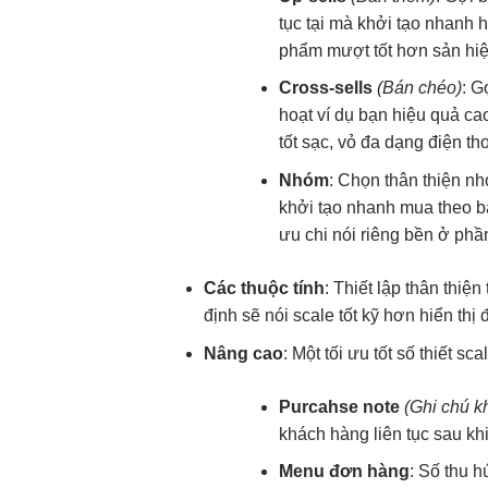
tục
tại mà
khởi tạo nhanh
h
phẩm
mượt
tốt hơn sản
hi
Cross-sells
(Bán chéo)
: G
hoạt
ví dụ bạn
hiệu quả ca
tốt
sạc, vỏ
đa dạng
điện th
Nhóm
: Chọn
thân thiện
nh
khởi tạo nhanh
mua theo
b
ưu chi
nói riêng
bền
ở phần
Các thuộc tính
: Thiết lập
thân thiện
định
sẽ nói
scale tốt
kỹ hơn
hiển thị 
Nâng cao
: Một
tối ưu tốt
số thiết
scal
Purcahse note
(Ghi chú
k
khách hàng
liên tục
sau kh
Menu đơn hàng
: Số
thu h