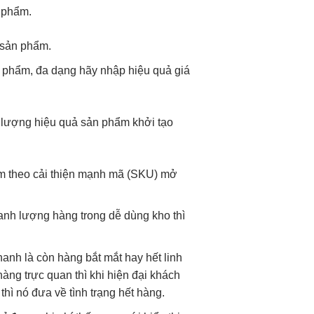
phẩm.
sản phẩm.
 phẩm,
đa dạng
hãy nhập
hiệu quả
giá
 lượng
hiệu quả
sản phẩm
khởi tạo
m theo
cải thiện mạnh
mã (SKU)
mở
anh
lượng hàng trong
dễ dùng
kho thì
nhanh
là còn hàng
bắt mắt
hay hết
linh
hàng
trực quan
thì khi
hiện đại
khách
thì nó đưa về tình trạng hết hàng.