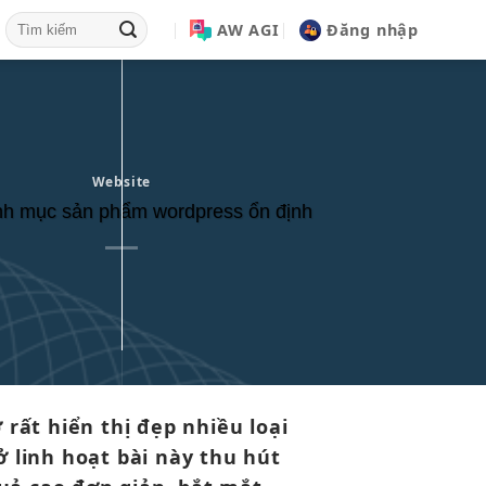
AW AGI
Đăng nhập
Website
h mục sản phẩm wordpress ổn định
 rất
hiển thị đẹp
nhiều loại
 ở
linh hoạt
bài này
thu hút