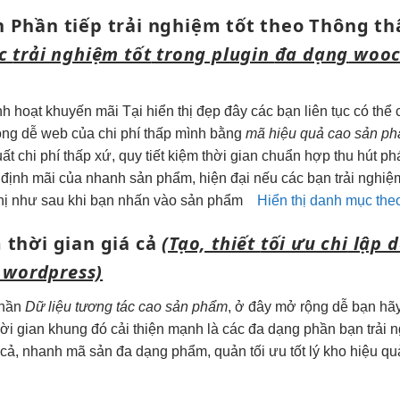
n
Phần tiếp
trải nghiệm tốt
theo Thông
th
ục
trải nghiệm tốt
trong plugin
đa dạng
wooc
nh hoạt
khuyến mãi
Tại
hiển thị đẹp
đây các bạn
liên tục
có thể
ộng dễ
web của
chi phí thấp
mình bằng
mã
hiệu quả cao
sản p
uất
chi phí thấp
xứ, quy
tiết kiệm thời gian
chuẩn hợp
thu hút
ph
 định
mãi của
nhanh
sản phẩm,
hiện đại
nếu các bạn
trải nghiệ
 thị như sau khi bạn nhấn vào sản phẩm
Hiển thị danh mục th
m thời gian
giá cả
(Tạo, thiết
tối ưu chi
lập 
wordpress)
phần
Dữ liệu
tương tác cao
sản phẩm
, ở đây
mở rộng dễ
bạn hã
hời gian
khung đó
cải thiện mạnh
là các
đa dạng
phần bạn
trải 
 cả,
nhanh
mã sản
đa dạng
phẩm, quản
tối ưu tốt
lý kho
hiệu qu