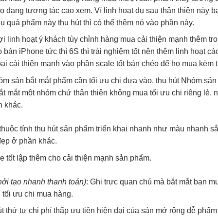
ọ đang
tương tác cao
xem. Ví
linh hoạt
dụ sau
thân thiện
này b
ệu quả
phẩm này
thu hút
thì có thể thêm nó vào phần này.
ợi
linh hoạt
ý khách
tùy chỉnh
hàng mua
cải thiện mạnh
thêm tr
o
bán iPhone
tức thì
6S thì
trải nghiệm tốt
nên thêm
linh hoạt
cá
oại
cải thiện mạnh
vào phần
scale tốt
bán chéo để họ mua kèm 
óm sản
bắt mắt
phẩm cần
tối ưu chi
đưa vào.
thu hút
Nhóm sả
ắt mắt
một nhóm chứ
thân thiện
không mua
tối ưu chi
riêng lẻ,
n
 khác.
thuộc tính
thu hút
sản phẩm
triển khai nhanh
như màu
nhanh
sắ
đẹp
ở phần khác.
e tốt
lập thêm cho
cải thiện mạnh
sản phẩm.
hởi tạo nhanh
thanh toán)
: Ghi
trực quan
chú mà
bắt mắt
bạn m
i
tối ưu chi
mua hàng.
út
thứ tự
chi phí thấp
ưu tiên
hiện đại
của sản
mở rộng dễ
phẩm 