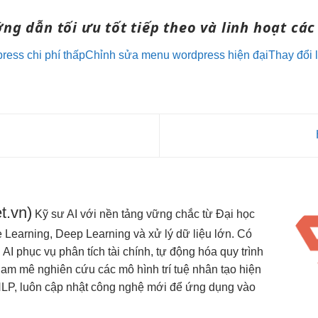
ớng dẫn
tối ưu tốt
tiếp theo và
linh hoạt
các 
ress chi phí thấp
Chỉnh sửa menu wordpress hiện đại
Thay đổi 
t.vn)
Kỹ sư AI với nền tảng vững chắc từ Đại học
Learning, Deep Learning và xử lý dữ liệu lớn. Có
I phục vụ phân tích tài chính, tự động hóa quy trình
Đam mê nghiên cứu các mô hình trí tuệ nhân tạo hiện
NLP, luôn cập nhật công nghệ mới để ứng dụng vào