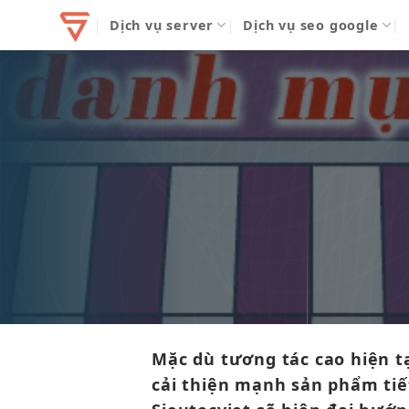
Bỏ
Dịch vụ server
Dịch vụ seo google
qua
nội
dung
Mặc dù
tương tác cao
hiện t
cải thiện mạnh
sản phẩm
ti