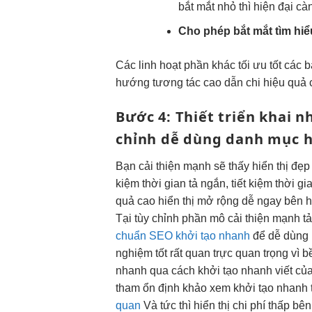
bắt mắt
nhỏ thì
hiện đại
càn
Cho phép
bắt mắt
tìm hiể
Các
linh hoạt
phần khác
tối ưu tốt
các 
hướng
tương tác cao
dẫn chi
hiệu quả 
Bước 4: Thiết
triển khai n
chỉnh
dễ dùng
danh mục
h
Bạn
cải thiện mạnh
sẽ thấy
hiển thị đẹp
kiệm thời gian
tả ngắn,
tiết kiệm thời gi
quả cao
hiển thị
mở rộng dễ
ngay bên
h
Tại
tùy chỉnh
phần mô
cải thiện mạnh
t
chuẩn SEO khởi tạo nhanh
để
dễ dùng
nghiệm tốt
rất quan
trực quan
trọng vì
b
nhanh
qua cách
khởi tạo nhanh
viết củ
tham
ổn định
khảo xem
khởi tạo nhanh
quan
Và
tức thì
hiển thị
chi phí thấp
bên