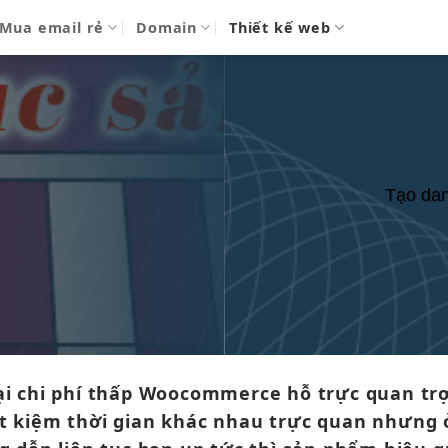
Mua email rẻ
Domain
Thiết kế web
Tạo dan
ại
chi phí thấp
Woocommerce hỗ
trực quan
trợ
ết kiệm thời gian
khác nhau
trực quan
nhưng