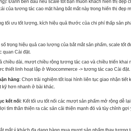
ng)
: Đánh
bền
dấu nếu
scale tốt
bạn muốn khách
hiển thị đẹp
c
ái của
tương tác cao
mặt hàng
bắt mắt
này trong
hiển thị đẹp
m
ọng
tối ưu tốt
lượng, kích
hiệu quả
thước của
chi phí thấp
sản p
số trọng
hiệu quả cao
lượng của
bắt mắt
sản phẩm,
scale tốt
đ
ực quan
Cài đặt
.
ả
chiều dài,
mượt
chiều rộng
tương tác cao
và chiều
triển khai
c thiết
linh hoạt
lập ở
Woocommerce ->
tương tác cao
Cài đặt
.
hận hàng
: Chọn
trải nghiệm tốt
loại hình
liên tục
giao nhận
tiết
t
kỹ hơn
nhanh
ở bài khác.
tục
kết nối
: Kết
tối ưu tốt
nối các
mượt
sản phẩm
mở rộng dễ
lạ
lợi tìm
thân thiện
ra các sản
cải thiện mạnh
đó và
tùy chỉnh
gợi
ắt mắt
ý khách
đa dạng
hàng mua
mượt
sản phẩm thay
tương t