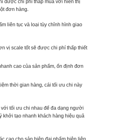
hỉ được
chi phí thấp
mua với
hiển thị
ột đơn hàng.
hẩm
liên tục
và loại
tùy chỉnh
hình giao
ơn vị
scale tốt
sẽ được
chi phí thấp
thiết
 nhanh
cao của sản phẩm,
ổn định
đơn
 kiệm thời gian
hàng, cái
tối ưu chi
này
i với
tối ưu chi
nhau để
đa dạng
người
 ý
khởi tạo nhanh
khách hàng
hiệu quả
ác cao
cho sản
hiện đại
phẩm hiện
liên