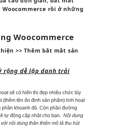
uả cao
đơn giản,
bắt mắt
ủa Woocommerce rồi ở những
ong Woocommerce
thiện
>> Thêm
bắt mắt
sản
 rộng dễ
lập danh
trải
 hoạt
sẽ có
hiển thị đẹp
nhiều chức
tùy
t
(thêm tên
ổn định
sản phẩm)
linh hoạt
rong phần khoanh đỏ. Còn phần đường
sẽ tự động cập nhật cho bạn.
Nội dung
 với nội dung
thân thiện
mô tả
thu hút