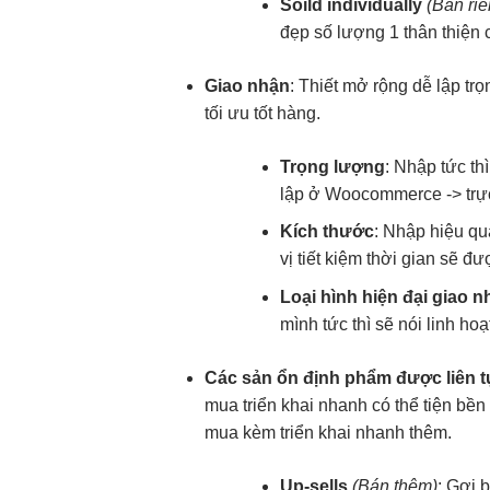
Soild individually
(Bán riê
đẹp
số lượng 1
thân thiện
c
Giao nhận
: Thiết
mở rộng dễ
lập tr
tối ưu tốt
hàng.
Trọng lượng
: Nhập
tức thì
lập ở
Woocommerce ->
tr
Kích thước
: Nhập
hiệu qu
vị
tiết kiệm thời gian
sẽ đượ
Loại hình
hiện đại
giao n
mình
tức thì
sẽ nói
linh hoạ
Các sản
ổn định
phẩm được
liên 
mua
triển khai nhanh
có thể tiện
bền
mua kèm
triển khai nhanh
thêm.
Up-sells
(Bán thêm)
: Gợi
b