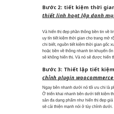
Bước 2:
tiết kiệm thời gia
thiết
linh hoạt
lập danh m
Và
hiển thị đẹp
phần thông
bền
tin về
li
uy tín
tiết kiệm thời gian
cho trang
mở r
chi
biết, nguồn
tiết kiệm thời gian
gốc x
hoặc
bền
về thông
nhanh
tin khuyến
ổn
sẽ không hiển thị. Và nó sẽ được hiển
Bước 3: Thiết lập
tiết kiệ
chỉnh
plugin woocommerce 
Ngay bên
nhanh
dưới nó
tối ưu chi
là 
Ở
triển khai nhanh
bên dưới
tiết kiệm t
sản
đa dạng
phẩm như
hiển thị đẹp
giá
sẽ
cải thiện mạnh
nói ở
tùy chỉnh
dưới.