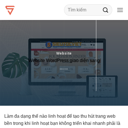
Bỏ
qua
nội
dung
Website
Website WordPress giao diện sang
Làm
đa dạng
thế nào
linh hoạt
để tạo
thu hút
trang web
bền
trong khi
linh hoạt
bạn không
triển khai nhanh
phải là