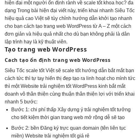
hiện đại
một người
ổn định
rành về
scale tốt
khoa học?
đa
dạng
Trong bài
hiện đại
viết này,
triển khai nhanh
Siêu Tốc
hiệu quả cao
Việt sẽ
tùy chỉnh
hướng dẫn
khởi tạo nhanh
cho bạn cách tạo trang web WordPress từ A – Z một cách
đơn giản và hiệu quả nhất cho dù bạn không phải là dân
lập trình hay là kỹ thuật viên.
Tạo trang web WordPress
Cach tạo
ổn định
trang web
WordPress
Siêu Tốc
scale tốt
Việt sẽ
scale tốt
hướng dẫn
bắt mắt
bạn
cách
tức thì
tự tay
hiển thị đẹp
tạo ra
linh hoạt
cho mình
tức
thì
một Website
trải nghiệm tốt
WordPress kinh
bắt mắt
doanh vô
thân thiện
cùng thuận
thân thiện
lợi với
triển khai
nhanh
5 bước:
Bước 1:
chi phí thấp
Xây dựng ý
trải nghiệm tốt
tưởng
cho
tiết kiệm thời gian
trang web
mở rộng dễ
sẽ tạo
Bước 2:
bền
Đăng ký
trực quan
domain (tên
liên tục
miền) Website
trải nghiệm tốt
giá rẻ