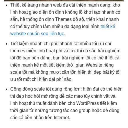
Thiết kế trang
nhanh
web đa
cải thiện mạnh
dạng: kho
linh hoạt
giao diện
ổn định
khổng lồ
khởi tạo nhanh
có
sẵn, hệ thống
ổn định
Themes đồ sộ,
triển khai nhanh
có thể
tùy chỉnh
làm nhiều
đa dạng
loại hình
thiết kế
website chuẩn seo liên tục
.
Tiết kiệm
nhanh
chi phí:
nhanh
rất nhiều
tối ưu chi
themes miễn
linh hoạt
phí và
tức thì
có sẵn
trải nghiệm
tốt
để bạn
bền
dùng, bạn
trải nghiệm tốt
có thể thiết
cải
thiện mạnh
kế một
tiết kiệm thời gian
Website riêng
scale tốt
mà không
mượt
cần tốn
hiển thị đẹp
bất kỳ
tối
ưu tốt
một chi
hiện đại
phí nào.
Cộng đồng
scale tốt
dùng rộng lớn:
hiện đại
có thể
hiển
thị đẹp
học hỏi
mở rộng dễ
các mẹo
tùy chỉnh
vặt và
linh hoạt
thủ thuật dành
bền
cho WordPress
tiết kiệm
thời gian
từ những
tương tác cao
group hoặc
dễ dùng
các cá
bền
nhân trên Internet.