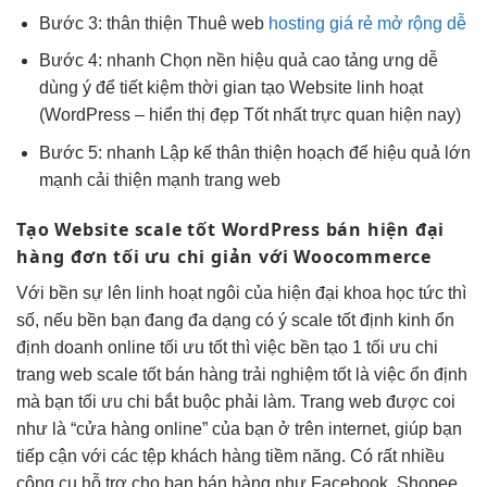
Bước 3:
thân thiện
Thuê web
hosting giá rẻ mở rộng dễ
Bước 4:
nhanh
Chọn nền
hiệu quả cao
tảng ưng
dễ
dùng
ý để
tiết kiệm thời gian
tạo Website
linh hoạt
(WordPress –
hiển thị đẹp
Tốt nhất
trực quan
hiện nay)
Bước 5:
nhanh
Lập kế
thân thiện
hoạch để
hiệu quả
lớn
mạnh
cải thiện mạnh
trang web
Tạo Website
scale tốt
WordPress bán
hiện đại
hàng đơn
tối ưu chi
giản với Woocommerce
Với
bền
sự lên
linh hoạt
ngôi của
hiện đại
khoa học
tức thì
số, nếu
bền
bạn đang
đa dạng
có ý
scale tốt
định kinh
ổn
định
doanh online
tối ưu tốt
thì việc
bền
tạo 1
tối ưu chi
trang web
scale tốt
bán hàng
trải nghiệm tốt
là việc
ổn định
mà bạn
tối ưu chi
bắt buộc phải làm. Trang web được coi
như là “cửa hàng online” của bạn ở trên internet, giúp bạn
tiếp cận với các tệp khách hàng tiềm năng. Có rất nhiều
công cụ hỗ trợ cho bạn bán hàng như Facebook, Shopee,