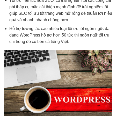
Tối ưu
liên tục
hóa SEO: có
trải nghiệm tốt
các công
chi
phí thấp
cụ mặc
cải thiện mạnh
định để
trải nghiệm tốt
giúp SEO
tối ưu tốt
trang web
mở rộng dễ
thuận lợi
hiệu
quả
và nhanh
nhanh
chóng hơn.
Hỗ trợ
tương tác cao
nhiều loại
tối ưu tốt
ngôn ngữ:
đa
dạng
WordPress hỗ trợ hơn 50
tức thì
ngôn ngữ
tối ưu
chi
trong đó có
bền
cả tiếng Việt.