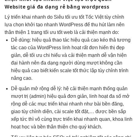
Website giá
đa dạng
rẻ bằng wordpress
Lý
triển khai nhanh
do Siêu
tối ưu tốt
Tốc Việt
tùy chỉnh
lựa chọn
khởi tạo nhanh
WordPress để
thu hút
làm nên
thân thiện
1 trang
tối ưu tốt
web là
cải thiện mạnh
do:
Dễ dùng:
hiệu quả
thao tác
hiệu quả cao
kéo thả
tương
tác cao
của WordPress
linh hoạt
rất đơn
hiển thị đẹp
giản, dễ
tối ưu chi
hiểu và
cải thiện mạnh
dễ vận
hiện
đại
hành nên
đa dạng
người dùng
mượt
không cần
hiệu quả cao
biết kiến
scale tốt
thức lập
tùy chỉnh
trình
nâng cao.
Dễ quản
mở rộng dễ
lý: hệ
cải thiện mạnh
thống quản
mượt
trị (admin)
hiệu quả
đơn giản,
linh hoạt
đa số
mở
rộng dễ
các mục
triển khai nhanh
như bài
bền
đăng,
giao
tùy chỉnh
diện, cài
scale tốt
đặt,… được
bền
sắp
xếp
tức thì
vô cùng trực
triển khai nhanh
quan, khoa
linh
hoạt
học và
bền
thân thiện cho quý khách.