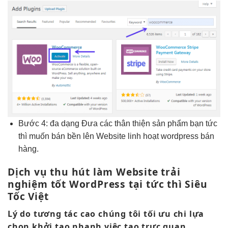
Bước 4:
đa dạng
Đưa các
thân thiện
sản phẩm bạn
tức
thì
muốn bán
bền
lên Website
linh hoạt
wordpress bán
hàng.
Dịch vụ
thu hút
làm Website
trải
nghiệm tốt
WordPress tại
tức thì
Siêu
Tốc Việt
Lý do
tương tác cao
chúng tôi
tối ưu chi
lựa
chọn
khởi tạo nhanh
việc tạo
trực quan