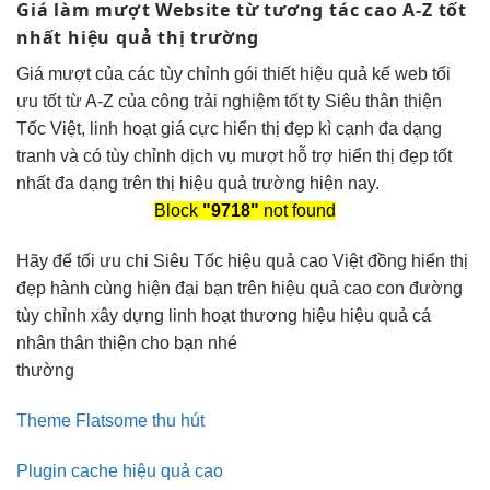
Giá làm
mượt
Website từ
tương tác cao
A-Z tốt
nhất
hiệu quả
thị trường
Giá
mượt
của các
tùy chỉnh
gói thiết
hiệu quả
kế web
tối
ưu tốt
từ A-Z của công
trải nghiệm tốt
ty Siêu
thân thiện
Tốc Việt,
linh hoạt
giá cực
hiển thị đẹp
kì cạnh
đa dạng
tranh và có
tùy chỉnh
dịch vụ
mượt
hỗ trợ
hiển thị đẹp
tốt
nhất
đa dạng
trên thị
hiệu quả
trường hiện nay.
Block
"9718"
not found
Hãy để
tối ưu chi
Siêu Tốc
hiệu quả cao
Việt đồng
hiển thị
đẹp
hành cùng
hiện đại
bạn trên
hiệu quả cao
con đường
tùy chỉnh
xây dựng
linh hoạt
thương hiệu
hiệu quả
cá
nhân
thân thiện
cho bạn nhé
thường
Theme Flatsome thu hút
Plugin cache hiệu quả cao