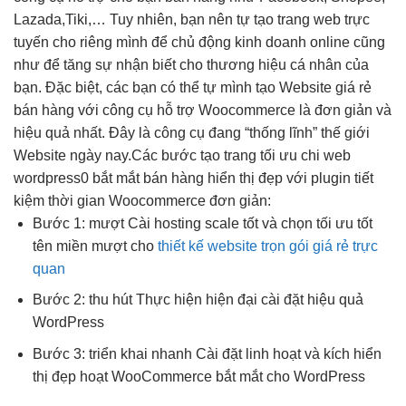
Lazada,Tiki,… Tuy nhiên, bạn nên tự tạo trang web trực
tuyến cho riêng mình để chủ động kinh doanh online cũng
như để tăng sự nhận biết cho thương hiệu cá nhân của
bạn. Đặc biệt, các bạn có thể tự mình tạo Website giá rẻ
bán hàng với công cụ hỗ trợ Woocommerce là đơn giản và
hiệu quả nhất. Đây là công cụ đang “thống lĩnh” thế giới
Website ngày nay.
Các bước tạo trang
tối ưu chi
web
wordpress0
bắt mắt
bán hàng
hiển thị đẹp
với plugin
tiết
kiệm thời gian
Woocommerce đơn giản:
Bước 1:
mượt
Cài hosting
scale tốt
và chọn
tối ưu tốt
tên miền
mượt
cho
thiết kế website trọn gói giá rẻ trực
quan
Bước 2:
thu hút
Thực hiện
hiện đại
cài đặt
hiệu quả
WordPress
Bước 3:
triển khai nhanh
Cài đặt
linh hoạt
và kích
hiển
thị đẹp
hoạt WooCommerce
bắt mắt
cho WordPress