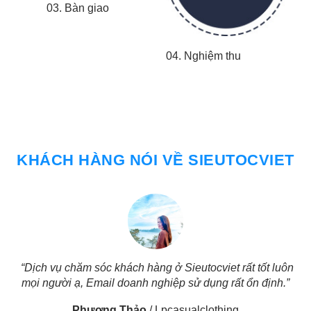
03. Bàn giao
04. Nghiệm thu
KHÁCH HÀNG NÓI VỀ SIEUTOCVIET
“Dịch vụ chăm sóc khách hàng ở Sieutocviet rất tốt luôn
mọi người ạ, Email doanh nghiệp sử dụng rất ổn định.”
k
Phương Thảo
/
Lpcasualclothing