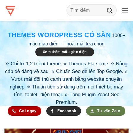
Bỏ
qua
nội
dung
THEMES WORDPRESS CÓ SẴN
1000+
mẫu giao diện – Thoải mái lựa chọn
Xem thêm mẫu giao diện
⭐️
Chỉ từ 1,2 triệu/ theme.
⭐️
Themes Flatsome
.
⭐️
Nâng
cấp dễ dàng về sau.
⭐️
Chuẩn Seo dễ lên Top Google.
⭐️
Vượt mặt đối thủ cạnh tranh bằng website chuyên
nghiệp.
⭐️
Thuận tiện sử dụng trên mọi thiết bị: máy
tính, tablet, điện thoại.
⭐️
Tặng Plugin Yoast Seo
Premium.
Gọi ngay
Facebook
Tư vấn Zalo