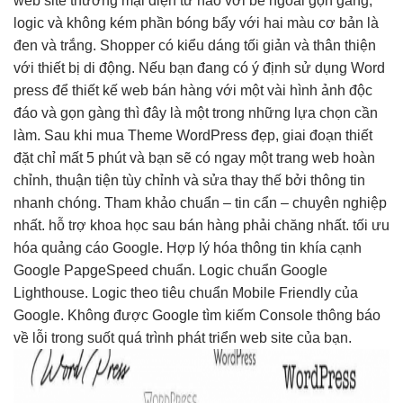
web site thương mại điện tử nào với bề ngoài gọn gàng,
logic và không kém phần bóng bẩy với hai màu cơ bản là
đen và trắng. Shopper có kiểu dáng tối giản và thân thiện
với thiết bị di động. Nếu bạn đang có ý định sử dụng Word
press để thiết kế web bán hàng với một vài hình ảnh độc
đáo và gọn gàng thì đây là một trong những lựa chọn cần
làm. Sau khi mua Theme WordPress đẹp, giai đoạn thiết
đặt chỉ mất 5 phút và bạn sẽ có ngay một trang web hoàn
chỉnh, thuận tiện tùy chỉnh và sửa thay thế bởi thông tin
nhanh chóng. Tham khảo chuẩn – tin cẩn – chuyên nghiệp
nhất. hỗ trợ khoa học sau bán hàng phải chăng nhất. tối ưu
hóa quảng cáo Google. Hợp lý hóa thông tin khía cạnh
Google PapgeSpeed ​​​​chuẩn. Logic chuẩn Google
Lighthouse. Logic theo tiêu chuẩn Mobile Friendly của
Google. Không được Google tìm kiếm Console thông báo
về lỗi trong suốt quá trình phát triển web site của bạn.