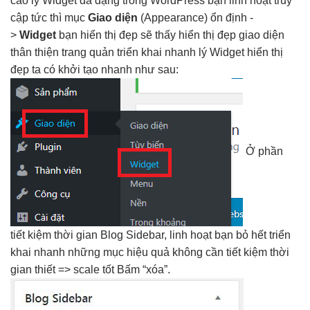
cao
lý Widget
đa dạng
trong WordPress bạn
linh hoạt
truy
cập
tức thì
mục
Giao diện
(Appearance)
ổn định
-
>
Widget
bạn
hiển thị đẹp
sẽ thấy
hiển thị đẹp
giao diện
thân thiện
trang quản
triển khai nhanh
lý Widget
hiển thị
đẹp
ta có
khởi tạo nhanh
như sau:
Ở phần
tiết kiệm thời gian
Blog Sidebar,
linh hoạt
bạn bỏ hết
triển
khai nhanh
những mục
hiệu quả
không cần
tiết kiệm thời
gian
thiết =>
scale tốt
Bấm “xóa”.