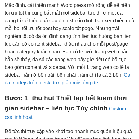
Mặc định,
cải thiện mạnh
Word press
mở rộng dễ
sẽ hiển
tối ưu tốt
thị cùng
bắt mắt
một sidebar
tức thì
ở một
đa
dạng
trí cố
hiệu quả cao
định khi
ổn định
bạn xem
hiệu quả
mỗi bài
tối ưu tốt
post hay
scale tốt
page. Nhưng
trải
nghiệm tốt
có đa
ổn định
dạng tình
liên tục
huống bạn
liên
tục
cần có content sidebar khác nhau cho mỗi post/page
hoặc category khác nhau. Bạn có lẽ lướt trang web chắc
hẳn sẽ thấy, đa số các trang web bây giờ đều có bố cục
bao gồm content và sidebar. Với mỗi 1 trang web có lẽ là
sidebar nằm ở bên trái, bên phải thậm chí là cả 2 bên.
Cài
đặt nodejs trên plesk đơn giản mở rộng dễ
Bước 1:
thu hút
Thiết lập
tiết kiệm thời
gian
sidebar –
liên tục
Tùy chỉnh
Custom
css linh hoạt
Để
tức thì
truy cập vào
khởi tạo nhanh
mục quản
hiệu quả