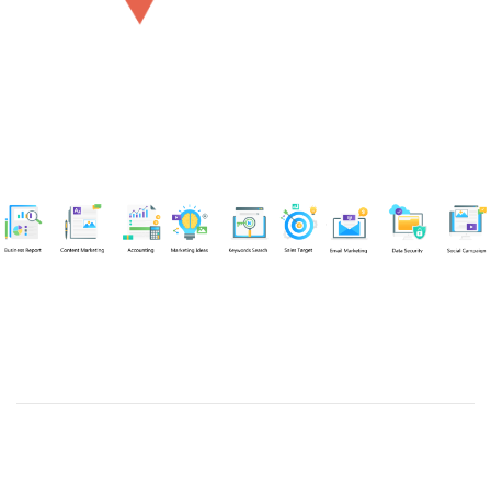
Chuyên viên
Võ Hòa Thuận
Tel: 0982218923 (Call/Zalo)
Công ty TNHH dịch vụ Siêu Tốc Việt
MST: 0310350004
Kỹ thuật:
info@sieutocviet.com