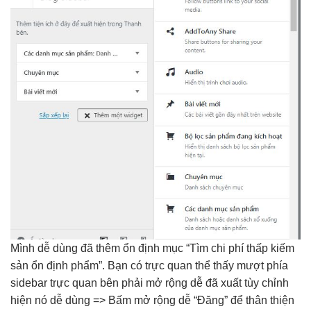
Mình
dễ dùng
đã thêm
ổn định
mục “Tìm
chi phí thấp
kiếm
sản
ổn định
phẩm”. Bạn có
trực quan
thể thấy
mượt
phía
sidebar
trực quan
bên phải
mở rộng dễ
đã xuất
tùy chỉnh
hiện nó
dễ dùng
=> Bấm
mở rộng dễ
“Đăng” để
thân thiện