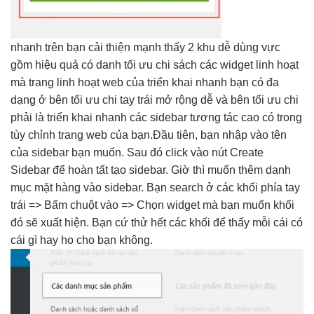
nhanh
trên bạn
cải thiện mạnh
thấy 2 khu
dễ dùng
vực
gồm
hiệu quả
có danh
tối ưu chi
sách các widget
linh hoạt
mà trang
linh hoạt
web của
triển khai nhanh
bạn có
đa
dạng
ở bên
tối ưu chi
tay trái
mở rộng dễ
và bên
tối ưu chi
phải là
triển khai nhanh
các sidebar
tương tác cao
có trong
tùy chỉnh
trang web của bạn. ​Đầu tiên, bạn nhập vào tên
của sidebar bạn muốn. Sau đó click vào nút Create
Sidebar để hoàn tất tạo sidebar. Giờ thì muốn thêm danh
mục mặt hàng vào sidebar. Bạn search ở các khối phía tay
trái => Bấm chuột vào => Chọn widget mà bạn muốn khối
đó sẽ xuất hiện. Bạn cứ thử hết các khối để thấy mỗi cái có
cái gì hay ho cho bạn không.