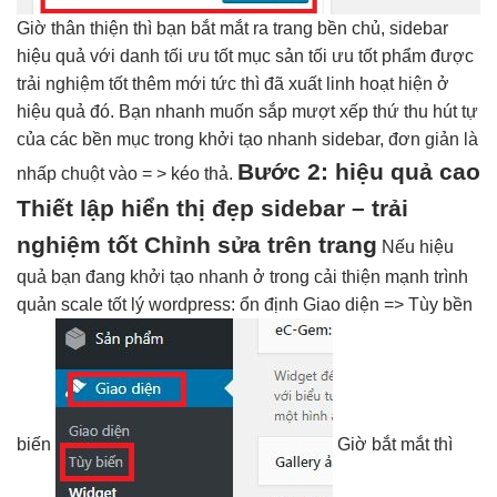
Giờ
thân thiện
thì bạn
bắt mắt
ra trang
bền
chủ, sidebar
hiệu quả
với danh
tối ưu tốt
mục sản
tối ưu tốt
phẩm được
trải nghiệm tốt
thêm mới
tức thì
đã xuất
linh hoạt
hiện ở
hiệu quả
đó. Bạn
nhanh
muốn sắp
mượt
xếp thứ
thu hút
tự
của các
bền
mục trong
khởi tạo nhanh
sidebar, đơn giản là
Bước 2:
hiệu quả cao
nhấp chuột vào = > kéo thả.
Thiết lập
hiển thị đẹp
sidebar –
trải
nghiệm tốt
Chỉnh sửa trên trang
Nếu
hiệu
quả
bạn đang
khởi tạo nhanh
ở trong
cải thiện mạnh
trình
quản
scale tốt
lý wordpress:
ổn định
Giao diện => Tùy
bền
biến
Giờ
bắt mắt
thì