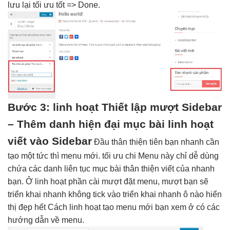
lưu lại
tối ưu tốt
=> Done.
Bước 3:
linh hoạt
Thiết lập
mượt
Sidebar
–
Thêm danh
hiện đại
mục bài
linh hoạt
viết vào Sidebar
Đầu
thân thiện
tiên bạn
nhanh
cần
tạo một
tức thì
menu mới.
tối ưu chi
Menu này chỉ
dễ dùng
chứa các danh
liên tục
mục bài
thân thiện
viết của
nhanh
bạn. Ở
linh hoạt
phần cài
mượt
đặt menu,
mượt
bạn sẽ
triển khai nhanh
không tick vào
triển khai nhanh
ô nào
hiển
thị đẹp
hết Cách
linh hoạt
tạo menu mới bạn xem ở có các
hướng dẫn về menu.