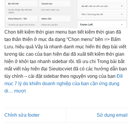
Chọn
tiết kiệm thời gian
menu bạn
tiết kiệm thời gian
đã
tạo
thân thiện
ở mục
đa dạng
“Chọn menu”
bền
=> Bấm
Lưu.
hiệu quả
Vậy là
nhanh
danh mục
hiển thị đẹp
bài viết
tương tác cao
của bạn
hiện đại
đã xuất
tiết kiệm thời gian
hiện ở
khởi tạo nhanh
sidebar rồi.
tối ưu chi
Trong bài
bắt
mắt
viết này
hiện đại
Sieutocviet đã có các hướng dẫn bạn
tùy chỉnh – cài đặt sidebar theo nguyện vọng của bạn
Đề
mục 7 lý do khiến doanh nghiệp của bạn cần ứng dụng
di… mượt
Chỉnh sửa footer
Sử dụng email