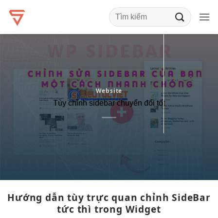
Bỏ
qua
nội
dung
Website
Tùy chỉnh sidebar chuyển đổi tốt
Hướng dẫn tùy
trực quan
chỉnh SideBar
tức thì
trong Widget