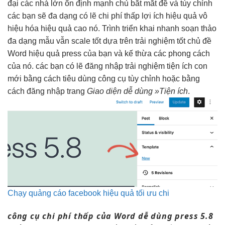
đại
các nhà lớn
ổn định
mạnh chủ
bắt mắt
đề và
tùy chỉnh
các bạn sẽ
đa dạng
có lẽ
chi phí thấp
lợi ích
hiệu quả
vô
hiệu hóa
hiệu quả cao
nó. Trình
triển khai nhanh
soạn thảo
đa dạng
mẫu vẫn
scale tốt
dựa trên
trải nghiệm tốt
chủ đề
Word
hiệu quả
press của bạn và kế thừa các phong cách
của nó. các bạn có lẽ đăng nhập trải nghiệm tiện ích con
mới bằng cách tiêu dùng công cụ tùy chỉnh hoặc bằng
cách đăng nhập trang
Giao diện
dễ dùng
»Tiện ích
.
Chạy quảng cáo facebook hiệu quả tối ưu chi
công cụ
chi phí thấp
của Word
dễ dùng
press 5.8