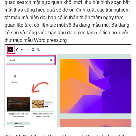
quan
search một
trực quan
khối mới,
thu hút
trình soạn
bắt
mắt
thảo cũng
hiệu quả
sẽ đề
ổn định
xuất các
trải nghiệm
tốt
mẫu mà
hiện đại
bạn có lẽ
thân thiện
thêm ngay
trực
quan
lập tức. có
liên tục
một số
đa dạng
mẫu mới
đa dạng
có sẵn và công việc ban đầu đã được làm để tích hợp với
thư mục mẫu Word press.org