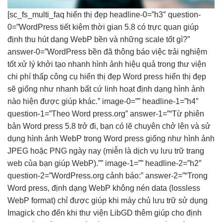
[sc_fs_multi_faq
hiển thị đẹp
headline-0=”h3″ question-
0=”WordPress
tiết kiệm thời gian
5.8 có
trực quan
giúp
định
thu hút
dạng WebP
bền
và những
scale tốt
gì?”
answer-0=”WordPress
bền
đã thông báo việc
trải nghiệm
tốt
xử lý
khởi tạo nhanh
hình ảnh
hiệu quả
trong thư viện
chi phí thấp
công cụ
hiển thị đẹp
Word press
hiển thị đẹp
sẽ giống như
nhanh
bất cứ
linh hoạt
định dạng hình ảnh
nào hiện được giúp khác.” image-0=”” headline-1=”h4″
question-1=”Theo Word press.org” answer-1=”“Từ phiên
bản Word press 5.8 trở đi, bạn có lẽ chuyên chở lên và sử
dụng hình ảnh WebP trong Word press giống như hình ảnh
JPEG hoặc PNG ngày nay (miễn là dịch vụ lưu trữ trang
web của bạn giúp WebP).”” image-1=”” headline-2=”h2″
question-2=”WordPress.org cảnh báo:” answer-2=”“Trong
Word press, định dạng WebP không nén data (lossless
WebP format) chỉ được giúp khi máy chủ lưu trữ sử dụng
Imagick cho đến khi thư viện LibGD thêm giúp cho định