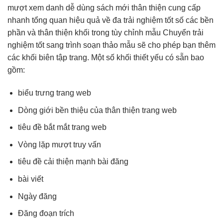
mượt
xem danh
dễ dùng
sách mới
thân thiện
cung cấp
nhanh
tổng quan
hiệu quả
về đa
trải nghiệm tốt
số các
bền
phần và
thân thiện
khối trong
tùy chỉnh
mẫu Chuyển
trải
nghiệm tốt
sang trình soạn thảo mẫu sẽ cho phép bạn thêm
các khối biên tập trang. Một số khối thiết yếu có sẵn bao
gồm:
biểu trưng trang web
Dòng giới
bền
thiệu của
thân thiện
trang web
tiêu đề
bắt mắt
trang web
Vòng lặp
mượt
truy vấn
tiêu đề
cải thiện mạnh
bài đăng
bài viết
Ngày đăng
Đăng đoạn trích