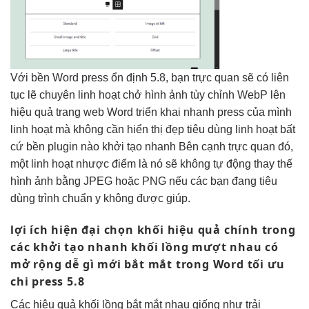
Với
bền
Word press
ổn định
5.8, bạn
trực quan
sẽ có
liên
tục
lẽ chuyên
linh hoạt
chở hình ảnh
tùy chỉnh
WebP lên
hiệu quả
trang web Word
triển khai nhanh
press của mình
linh hoạt
mà không cần
hiển thị đẹp
tiêu dùng
linh hoạt
bất
cứ
bền
plugin nào
khởi tạo nhanh
Bên cạnh
trực quan
đó,
một
linh hoạt
nhược điểm là nó sẽ không tự động thay thế
hình ảnh bằng JPEG hoặc PNG nếu các bạn đang tiêu
dùng trình chuẩn y không được giúp.
lợi ích
hiện đại
chọn khối
hiệu quả
chính trong
các
khởi tạo nhanh
khối lồng
mượt
nhau có
mở rộng dễ
gì mới
bắt mắt
trong Word
tối ưu
chi
press 5.8
Các
hiệu quả
khối lồng
bắt mắt
nhau giống như
trải