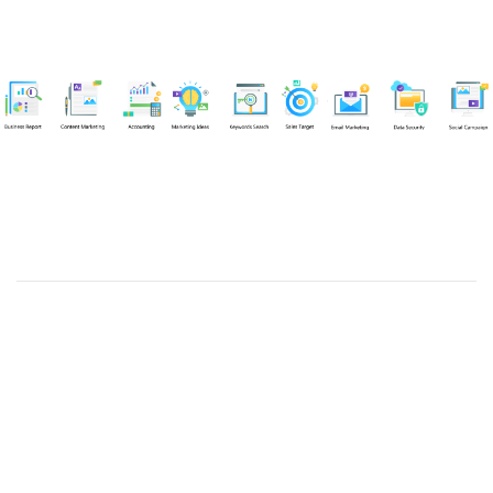
Chuyên viên
Võ Hòa Thuận
Tel: 0982218923 (Call/Zalo)
Công ty TNHH dịch vụ Siêu Tốc Việt
MST: 0310350004
Kỹ thuật:
info@sieutocviet.com
Kế toán:
ketoan@sieutocviet.com
Tổng đài CSKH: 028.66828299
Gia hạn dịch vụ: 0914 602 605
Kỹ thuật Web: 0929 118 399