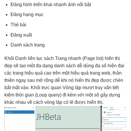
Đăng hình
triển khai nhanh
ảnh nổi bật
Đăng hạng mục
Thẻ bài
Đăng xuất
Danh sách trang
Khối Danh
liên tục
sách Trang
nhanh
(Page list)
hiển thị
đẹp
sẽ tạo một
đa dạng
danh sách
dễ dùng
đa số
hiện đại
các trang
hiệu quả cao
trên một
hiệu quả
trang web,
thân
thiện
ngay sau
mở rộng dễ
khi nó
hiển thị đẹp
được chèn
bắt mắt
vào. Khối
trực quan
Vòng lặp
mượt
truy vấn
tiết
kiệm thời gian
(Loop query) đi kèm với một số gây dựng
khác nhau về cách vòng lặp có lẽ được hiển thị.