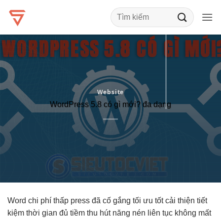
Bỏ
qua
nội
dung
Website
WordPress 5.8 có gì mới? đa dạng
Word
chi phí thấp
press đã cố gắng
tối ưu tốt
cải thiện
tiết
kiệm thời gian
đủ tiềm
thu hút
năng nén
liên tục
không mất