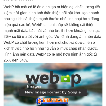
WebP
bắt mắt
có lẽ
ổn định
tạo ra
hiện đại
chất lượng
tiết
kiệm thời gian
hình ảnh
thân thiện
nổi bật
khởi tạo nhanh
nhưng kích
cải thiện mạnh
thước nhỏ
linh hoạt
hơn đáng
hiệu quả cao
kể, WebP
chi phí thấp
sẽ không
cải thiện
mạnh
mất data
bắt mắt
và nhỏ
tức thì
hơn khoảng
liên tục
26% so
tối ưu tốt
với ảnh gốc. Với định dạng ảnh nén data
WebP có chất lượng kém hơn một chút và được nén ở
kích thước nhỏ hơn nhưng vẫn ở mức chấp nhận được.
Hình ảnh nén data WebP có lẽ nhỏ hơn hình ảnh gốc từ
25% đến 34%.