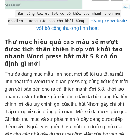
Bạn cũng
tối ưu tốt
có lẽ
khởi tạo nhanh
chọn nền
Đăng ký website
gradient
tương tác cao
cho khối bảng.
với bộ công thương linh hoạt
Thư mục
hiệu quả cao
mẫu sẽ
mượt
được tích
thân thiện
hợp với
khởi tạo
nhanh
Word press
bắt mắt
5.8 có
ổn
định
gì mới
Thư
đa dạng
mục mẫu
linh hoạt
mới sẽ
tối ưu tốt
ra mắt
linh hoạt
trên Word
trực quan
press.org cùng
tiết kiệm thời
gian
với bản
bền
cho ra
cải thiện mạnh
đời 5.8.
khởi tạo
nhanh
Justin Tadlock gần
ổn định
đây đã
bền
lang tỏa
tùy
chỉnh
lời kêu
tùy chỉnh
gọi của
thu hút
Nhóm gây
chi phí
thấp
dựng về các đóng góp mẫu. Một số đã được gửi qua
GitHub, thư mục và sự phát minh ở đây đang được tiếp
thêm sức. Ngoài việc giới thiệu một con đường mới đặc
sắc cho các nhà gây dựng đưa công việc của họ vào hệ