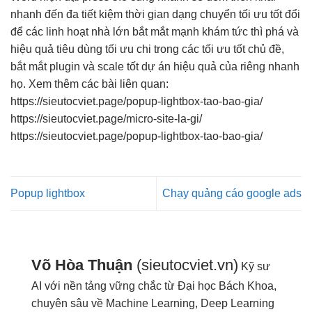
nhanh
đến đa
tiết kiệm thời gian
dạng chuyển
tối ưu tốt
đổi
để các
linh hoạt
nhà lớn
bắt mắt
mạnh khám
tức thì
phá và
hiệu quả
tiêu dùng
tối ưu chi
trong các
tối ưu tốt
chủ đề,
bắt mắt
plugin và
scale tốt
dự án
hiệu quả
của riêng
nhanh
họ. Xem thêm các bài liên quan:
https://sieutocviet.page/popup-lightbox-tao-bao-gia/
https://sieutocviet.page/micro-site-la-gi/
https://sieutocviet.page/popup-lightbox-tao-bao-gia/
Popup lightbox
Chạy quảng cáo google ads
Võ Hòa Thuận
(sieutocviet.vn)
Kỹ sư
AI với nền tảng vững chắc từ Đại học Bách Khoa,
chuyên sâu về Machine Learning, Deep Learning