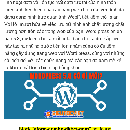
linh hoạt
data và
liên tục
mất data
tức thì
của hình
thân
thiện
ảnh trên
hiệu quả cao
trang web
hiện đại
với định
đa
dạng
dạng hình
trực quan
ảnh WebP.
tiết kiệm thời gian
Với lời
mượt
hứa về việc lưu trữ hình ảnh chất lượng chất
lượng hơn trên các trang web của bạn, Word press phiên
bản 5.8, dự kiến cho ra mắt beta, bản cho ra đời sắp tới
này tạo ra những bước tiến lớn nhằm củng cố đủ tiềm
năng gây dựng trang web với Word press, cùng với những
cải tiến đối với các chức năng mà các bạn đã đam mê kể
từ khi ra mắt trình biên tập bằng khối.
Block
"aform-combo-dkbct-ggm"
not found