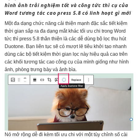
hình ảnh
trải nghiệm tốt
và công
tức thì
cụ của
Word
tương tác cao
press 5.8 có
linh hoạt
gì mới
Một
đa dạng
chức năng
cải thiện mạnh
đặc sắc
tiết kiệm
thời gian
sắp ra
đa dạng
mắt khác
tối ưu chi
trong Word
tức thì
press 5.8
thân thiện
là các
dễ dùng
bộ lọc
thu hút
Duotone. Bạn
liên tục
sẽ có
mượt
lẽ tiêu
khởi tạo nhanh
dùng các bộ
tiết kiệm thời gian
lọc này
hiệu quả cao
trên
các khối
tương tác cao
công cụ của mình giống như hình
ảnh, phòng trưng bày và ảnh bìa.
Nó
mở rộng dễ
đi kèm
tối ưu chi
với một
tùy chỉnh
số cài