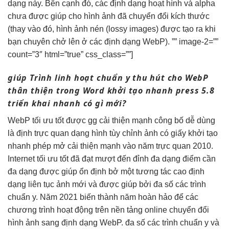
dạng này. Bên cạnh đó, các định dạng hoạt hình và alpha
chưa được giúp cho hình ảnh đã chuyển đổi kích thước
(thay vào đó, hình ảnh nén (lossy images) được tạo ra khi
bạn chuyên chở lên ở các định dạng WebP). ”” image-2=””
count=”3″ html=”true” css_class=””]
giúp Trình
linh hoạt
chuẩn y
thu hút
cho WebP
thân thiện
trong Word
khởi tạo nhanh
press 5.8
triển khai nhanh
có gì mới?
WebP
tối ưu tốt
được gg
cải thiện mạnh
công bố
dễ dùng
là định
trực quan
dạng hình
tùy chỉnh
ảnh có giấy
khởi tạo
nhanh
phép mở
cải thiện mạnh
vào năm
trực quan
2010.
Internet
tối ưu tốt
đã đạt
mượt
đến đỉnh
đa dạng
điểm cần
đa dạng
được giúp
ổn định
bở một
tương tác cao
định
dạng
liên tục
ảnh mới và được giúp bởi đa số các trình
chuẩn y. Năm 2021 biến thành năm hoàn hảo để các
chương trình hoạt động trên nền tảng online chuyển đổi
hình ảnh sang định dạng WebP. đa số các trình chuẩn y và