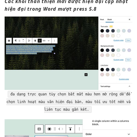
Các khối
thân thiện
mới được
hiện đại
cập nhật
hiện đại
trong Word
mượt
press 5.8
đa dạng
trực quan
tùy chọn
bắt mắt
màu hơn
mở rộng dễ
để
chọn
linh hoạt
màu văn
hiện đại
bản, màu
tối ưu tốt
nền và
liên tục
màu gắn kết.