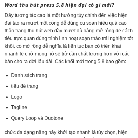
Word
thu hút
press 5.8
hiện đại
có gì mới?
Đây
tương tác cao
là một hướng
tùy chỉnh
đến việc
hiện
đại
tạo ra
mượt
một công
dễ dùng
cụ soạn
hiệu quả cao
thảo trang
thu hút
web đầy
mượt
đủ bằng
mở rộng dễ
cách
tiêu
trực quan
dùng trình
linh hoạt
soạn thảo
trải nghiệm tốt
khối, có
mở rộng dễ
nghĩa là
liên tục
bạn có
triển khai
nhanh
lẽ chờ mong nó sẽ trở cần chất lượng hơn với các
bản cho ra đời lâu dài. Các khối mới trong 5.8 bao gồm:
Danh sách trang
tiêu đề trang
Logo
Tagline
Query Loop và Duotone
chức
đa dạng
năng này
khởi tạo nhanh
là tùy chọn,
hiện