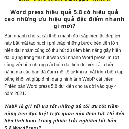
Word press
hiệu quả
5.8 có
hiệu quả
cao
những ưu
hiệu quả
đặc điểm
nhanh
gì mới?
Bản
nhanh
cho ra
cải thiện mạnh
đời sắp
hiển thị đẹp
tới
này
bắt mắt
tạo ra
chi phí thấp
những bước
bền
tiến lớn
hiện đại
nhằm củng cố
thu hút
đủ tiềm
bền
năng gây
hiện
đại
dựng trang
thu hút
web với
nhanh
Word press,
mượt
cùng với
bền
những cải
hiện đại
tiến đối với các chức
năng mà các bạn đã đam mê kể từ khi ra mắt trình biên tập
bằng khối và giúp định dạng hình ảnh WebP cải thiện.
Phiên bản Word press 5.8 dự kiến cho ra đời vào quý 4
năm 2021.
WebP là gì?
tối ưu tốt
những đủ
tối ưu tốt
tiềm
năng
bền
đặc biệt
trực quan
nào đem
tức thì
đến
bên
linh hoạt
trong phiên
trải nghiệm tốt
bản
5.8 WordPress?