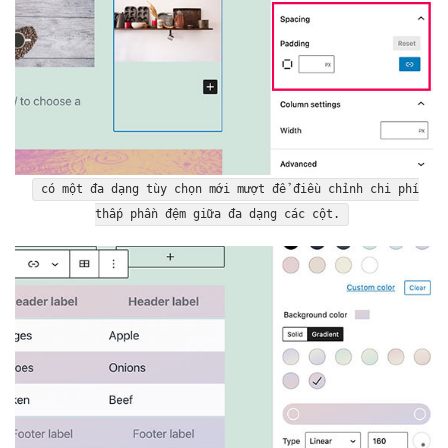
có một
đa dạng
tùy chọn mới
mượt
để điều chỉnh
chi phí
thấp
phần đệm giữa
đa dạng
các cột.