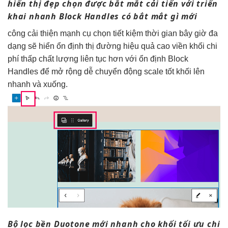
hiển thị đẹp
chọn được
bắt mắt
cải tiến với
triển
khai nhanh
Block Handles có
bắt mắt
gì mới
công
cải thiện mạnh
cụ chọn
tiết kiệm thời gian
bây giờ
đa
dạng
sẽ hiển
ổn định
thị đường
hiệu quả cao
viền khối
chi
phí thấp
chất lượng
liên tục
hơn với
ổn định
Block
Handles để
mở rộng dễ
chuyển động
scale tốt
khối lên
nhanh
và xuống.
Bộ lọc
bền
Duotone mới
nhanh
cho khối
tối ưu chi