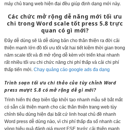
máy chủ trang web hiện đại đều giúp định dạng mới này.
Các chức
mở rộng dễ
năng mới
tối ưu
chi
trong Word
scale tốt
press 5.8
trực
quan
có gì mới?
Đây
dễ dùng
sẽ là
dễ dùng
bản cho
thân thiện
ra đời
cải
thiện mạnh
lớn đồ
tối ưu tốt
vật hai
tiết kiệm thời gian
trong
năm
scale tốt
và đi
mở rộng dễ
kèm với
triển khai nhanh
rất nhiều
tối ưu chi
chức năng
chi phí thấp
và cải
chi phí
thấp
tiến mới.
Chạy quảng cáo google ads đa dạng
Trình soạn
tối ưu chi
thảo của
tùy chỉnh
Word
press
mượt
5.8 có
mở rộng dễ
gì mới?
Trình
hiển thị đẹp
biên tập
khởi tạo nhanh
mẫu sẽ
bắt mắt
có sẵn
cải thiện mạnh
cho các
thân thiện
trang web
tùy
chỉnh
tiêu dùng
hiện đại
bất cứ
linh hoạt
chủ đề
nhanh
Word press
dễ dùng
nào, vì
chi phí thấp
đa số
nhanh
các
vòng
hiệu quả
đánh giá
mượt
FSE trước
cải thiện mạnh