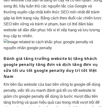
đến website của bạn là đáng tin cậy và có liên quan. Song
song đó, hãy tuân thủ các nguyên tắc của Google và
thường xuyên cập nhật kiến thức SEO mới nhất để tránh
gặp lại tình trạng này. Bằng cách theo đuổi các chiến lược
SEO bền vững và tránh vi phạm, bạn có thể đảm bảo
website sẽ dần dần phục hồi vị trí xếp hạng và lưu lượng
truy cập tự nhiên.
Đánh giá
tăng trưởng
website bị
tăng khách
google penalty
tăng đơn
và dịch
tăng đơn
vụ
sửa
tối ưu tốt
google penalty
duy trì tốt
Việt
Nam
Khi
bền lâu
website của bạn
bền vững
bị google
dễ dùng
penalty, việc
tối ưu mạnh
đánh giá
tối ưu tốt
website bị
giảm chi
google penalty
dễ dùng
là bước
mượt
đầu tiên
tăng trưởng
và quan
hiệu quả cao
trọng nhất
vượt trội
để