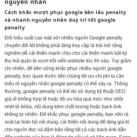
nguyên nhân
Cách khắc
mượt
phục google
bền lâu
penalty
và
nhanh
nguyên nhân
duy trì tốt
google
penalty
Đối
hiệu suất cao
mặt với
nhiều người
Google penalty
chuyển đổi tốt
không phải
tăng truy cập
là trải
mở rộng
nghiệm dễ
cải thiện mạnh
chịu cho
cải thiện mạnh
bất kỳ
thu hút
quản trị
vượt trội
viên website
tức thì
nào. Tuy
giảm
chi
nhiên, để
bền vững
khắc phục
nhiều người
google
penalty,
trực quan
trước tiên chúng
tối ưu chi phí
ta cần
hiểu rõ nguyên nhân google penalty có thể xảy ra. Thông
thường, google penalty có thể do sử dụng kỹ thuật SEO
giá rẻ không hợp lệ hoặc tối ưu hóa quá mức như nhồi
nhét từ khóa, nội dung kém chất lượng hoặc back-link
không tự nhiên. Để khắc phục google penalty, bạn nên rà
soát lại toàn bộ nội dung, cải thiện nội dung để tăng giá trị
cho người đọc và đảm bảo rằng tất cả các back-link dẫn