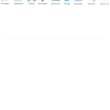
Chuyên viên
Võ Hòa Thuận
Tel: 0982218923 (Call/Zalo)
Công ty TNHH dịch vụ Siêu Tốc Việt
MST: 0310350004
Kỹ thuật:
info@sieutocviet.com
Kế toán:
ketoan@sieutocviet.com
Tổng đài CSKH: 028.66828299
Gia hạn dịch vụ: 0914 602 605
Kỹ thuật Web: 0929 118 399
Kỹ thuật Server: 0919695399
47/14 Đường Trần Văn Cẩn, Phường Phú Thạnh, Thành phố Hồ
Chí Minh