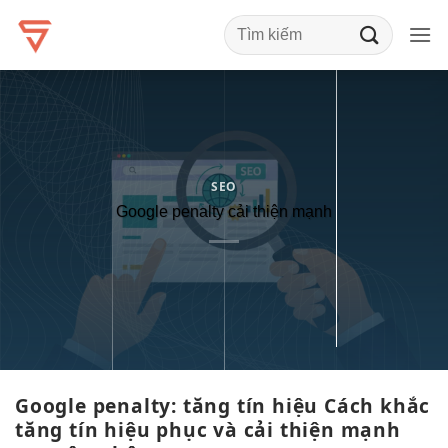
Bỏ
qua
nội
dung
SEO
Google penalty cải thiện mạnh
Google penalty:
tăng tín hiệu
Cách khắc
tăng tín hiệu
phục và
cải thiện mạnh