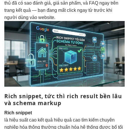
thủ đã có sao đánh giá, giá sản phẩm, và FAQ ngay trên
trang kết quả — bạn đang mất click ngay từ trước khi
người dùng vào website.
Rich snippet,
tức thì
rich result
bền lâu
và schema markup
Rich snippet
là
hiệu suất cao
kết quả
hiệu quả cao
tìm kiếm
chuyên
nghiệp hóa
thông thường
chuẩn hóa hệ thống
được bổ
tối