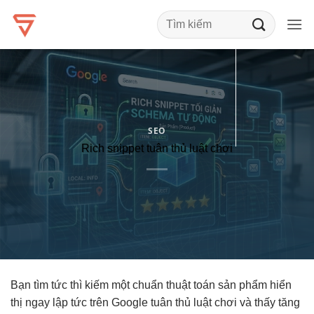
Bỏ
qua
nội
dung
SEO
Rich snippet tuân thủ luật chơi
Bạn tìm
tức thì
kiếm một
chuẩn thuật toán
sản phẩm
hiển
thị ngay lập tức
trên Google
tuân thủ luật chơi
và thấy
tăng