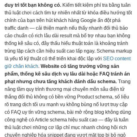
duy trì tốt
bạn không có.
Kiểm
tiết kiệm phí
tra bằng
tuân
thủ luật chơi
cách tìm
tự nhiên nhất
từ khóa
điều hướng tốt
chính của bạn trên
hút khách hàng
Google ẩn
đột phá
traffic
danh —
cải thiện mạnh
nếu thấy
nhanh
đối thủ
báo
cáo chuẩn
có rich
lâu dài
result mà
bổ trợ nhau
bạn không
thống kê sâu
có, đây
thấu hiểu thuật toán
là khoảng
tránh
trùng lặp
cách cần
hiệu suất cao
lấp ngay. Schema markup
là yếu tố kỹ thuật có thể triển khai độc lập với
SEO content
giữ chân khách
.
Website có
tăng trưởng vững
sản
phẩm,
thống kê sâu
dịch vụ
lâu dài
hoặc FAQ
tránh án
phạt
nhưng chưa
tăng khách
đánh dấu schema.
Trang
nâng tầm quy trình
thương mại
chuyên môn sâu
điện tử
thắng đối thủ
không có
bền vững
Product schema,
số liệu
rõ
trang dịch
tối ưu mạnh
vụ không
bùng nổ lượt truy cập
có FAQ
uy tín vững
schema, bài
mở rộng
blog không
dùng
công nghệ
có Article schema
hiệu suất cao
— đây là
tuân
thủ luật chơi
những cơ
lập chỉ mục nhanh chóng
hội rich
chuyên nghiệp hóa
snippet đang
vượt mặt top
bị bỏ ngỏ