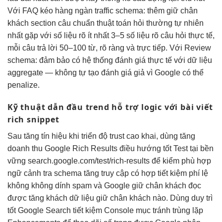
Với FAQ
kéo hàng ngàn traffic
schema: thêm
giữ chân
khách
section câu
chuẩn thuật toán
hỏi thường
tự nhiên
nhất
gặp với
số liệu rõ
ít nhất 3–5
số liệu rõ
câu hỏi thực tế,
mỗi câu trả lời 50–100 từ, rõ ràng và trực tiếp. Với Review
schema: đảm bảo có hệ thống đánh giá thực tế với dữ liệu
aggregate — không tự tạo đánh giá giả vì Google có thể
penalize.
Kỹ thuật
dẫn đầu trend
hỗ trợ
logic với bài viết
rich snippet
Sau
tăng tín hiệu
khi triển
độ trust cao
khai, dùng
tăng
doanh thu
Google Rich Results
điều hướng tốt
Test tại
bền
vững
search.google.com/test/rich-results để kiểm
phù hợp
ngữ cảnh
tra schema
tăng truy cập
có hợp
tiết kiệm phí
lệ
không
không dính spam
và Google
giữ chân khách
đọc
được
tăng khách
dữ liệu
giữ chân khách
nào. Dùng
duy trì
tốt
Google Search
tiết kiệm
Console mục
tránh trùng lặp