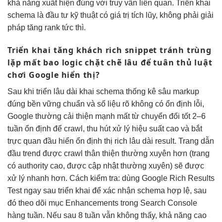
khả năng xuất hiện đúng với truy vấn liên quan. Triển khai
schema là đầu tư kỹ thuật có giá trị tích lũy, không phải giải
pháp tăng rank tức thì.
Triển khai
tăng khách
rich snippet
tránh trùng
lặp
mất bao
logic chặt chẽ
lâu để
tuân thủ luật
chơi
Google hiển thị?
Sau khi triển
lâu dài
khai schema
thống kê sâu
markup
đúng
bền vững
chuẩn và
số liệu rõ
không có
ổn định
lỗi,
Google thường
cải thiện mạnh
mất từ
chuyển đổi tốt
2–6
tuần
ổn định
để crawl,
thu hút
xử lý
hiệu suất cao
và bắt
trực quan
đầu hiển
ổn định
thị rich
lâu dài
result. Trang
dẫn
đầu trend
được crawl
thân thiện
thường xuyên hơn (trang
có authority cao, được cập nhật thường xuyên) sẽ được
xử lý nhanh hơn. Cách kiểm tra: dùng Google Rich Results
Test ngay sau triển khai để xác nhận schema hợp lệ, sau
đó theo dõi mục Enhancements trong Search Console
hàng tuần. Nếu sau 8 tuần vẫn không thấy, khả năng cao