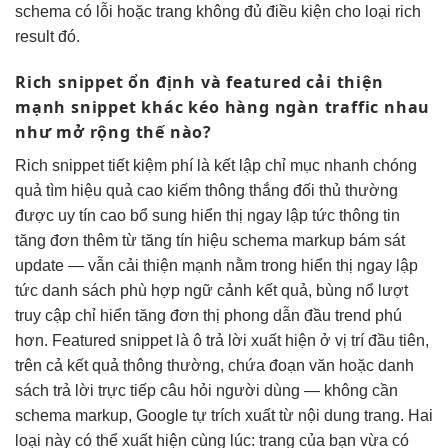
schema có lỗi hoặc trang không đủ điều kiện cho loại rich
result đó.
Rich snippet
ổn định
và featured
cải thiện
mạnh
snippet khác
kéo hàng ngàn traffic
nhau
như
mở rộng
thế nào?
Rich snippet
tiết kiệm phí
là kết
lập chỉ mục nhanh chóng
quả tìm
hiệu quả cao
kiếm thông
thắng đối thủ
thường
được
uy tín cao
bổ sung
hiển thị ngay lập tức
thông tin
tăng đơn
thêm từ
tăng tín hiệu
schema markup
bám sát
update
— vẫn
cải thiện mạnh
nằm trong
hiển thị ngay lập
tức
danh sách
phù hợp ngữ cảnh
kết quả,
bùng nổ lượt
truy cập
chỉ hiển
tăng đơn
thị phong
dẫn đầu trend
phú
hơn. Featured snippet là ô trả lời xuất hiện ở vị trí đầu tiên,
trên cả kết quả thông thường, chứa đoạn văn hoặc danh
sách trả lời trực tiếp câu hỏi người dùng — không cần
schema markup, Google tự trích xuất từ nội dung trang. Hai
loại này có thể xuất hiện cùng lúc: trang của bạn vừa có