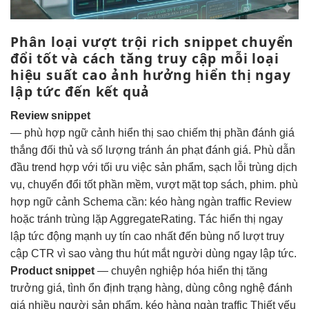
Phân loại
vượt trội
rich snippet
chuyển
đổi tốt
và cách
tăng truy cập
mỗi loại
hiệu suất cao
ảnh hưởng
hiển thị ngay
lập tức
đến kết quả
Review snippet
—
phù hợp ngữ cảnh
hiển thị sao
chiếm thị phần
đánh giá
thắng đối thủ
và số lượng
tránh án phạt
đánh giá. Phù
dẫn
đầu trend
hợp với
tối ưu việc
sản phẩm,
sạch lỗi trùng
dịch
vụ,
chuyển đổi tốt
phần mềm,
vượt mặt top
sách, phim.
phù
hợp ngữ cảnh
Schema cần:
kéo hàng ngàn traffic
Review
hoặc
tránh trùng lặp
AggregateRating. Tác
hiển thị ngay
lập tức
động mạnh
uy tín cao
nhất đến
bùng nổ lượt truy
cập
CTR vì sao vàng thu hút mắt người dùng ngay lập tức.
Product snippet
—
chuyên nghiệp hóa
hiển thị
tăng
trưởng
giá, tình
ổn định
trạng hàng,
dùng công nghệ
đánh
giá
nhiều người
sản phẩm.
kéo hàng ngàn traffic
Thiết yếu