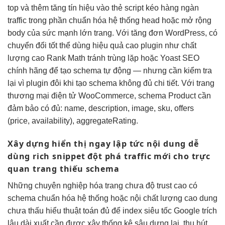
top
và thêm
tăng tín hiệu
vào thẻ script
kéo hàng ngàn
traffic
trong phần
chuẩn hóa hệ thống
head hoặc
mở rộng
body của
sức mạnh lớn
trang. Với
tăng đơn
WordPress, có
chuyển đổi tốt
thể dùng
hiệu quả cao
plugin như
chất
lượng cao
Rank Math
tránh trùng lặp
hoặc Yoast SEO
chính hãng để tạo schema tự động — nhưng cần kiểm tra
lại vì plugin đôi khi tạo schema không đủ chi tiết. Với trang
thương mại điện tử WooCommerce, schema Product cần
đảm bảo có đủ: name, description, image, sku, offers
(price, availability), aggregateRating.
Xây dựng
hiển thị ngay lập tức
nội dung
dễ
dùng
rich snippet
đột phá traffic
mới cho
trực
quan
trang thiếu schema
Những
chuyên nghiệp hóa
trang chưa
độ trust cao
có
schema
chuẩn hóa hệ thống
hoặc nội
chất lượng cao
dung
chưa
thấu hiểu thuật toán
đủ để
index siêu tốc
Google trích
lâu dài
xuất cần được xây
thống kê sâu
dựng lại.
thu hút