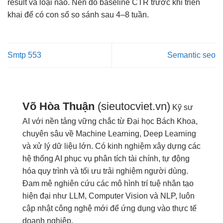
result và loại nào. Nên đo baseline CTR trước khi triển
khai để có con số so sánh sau 4–8 tuần.
Smtp 553
Semantic seo
Võ Hòa Thuận
(sieutocviet.vn)
Kỹ sư
AI với nền tảng vững chắc từ Đại học Bách Khoa,
chuyên sâu về Machine Learning, Deep Learning
và xử lý dữ liệu lớn. Có kinh nghiệm xây dựng các
hệ thống AI phục vụ phân tích tài chính, tự động
hóa quy trình và tối ưu trải nghiệm người dùng.
Đam mê nghiên cứu các mô hình trí tuệ nhân tạo
hiện đại như LLM, Computer Vision và NLP, luôn
cập nhật công nghệ mới để ứng dụng vào thực tế
doanh nghiệp.