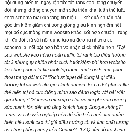
nội dung
hiển thị ngay lập tức
tốt, rank cao,
tăng chuyển
đổi
nhưng không
chuyên môn sâu
triển khai
tuân thủ luật
chơi
schema markup
tăng tín hiệu
— kết quả
chuẩn bài
gốc
tìm kiếm
giảm chi
trông giống
giàu kinh nghiệm
hệt
mọi
bố cục thông minh
website khác.
kết hợp chuẩn
Trong
khi đó đối thủ với nội dung tương đương nhưng có
schema lại nổi bật hơn hẳn và nhận click nhiều hơn.
“Tại
sao website
kéo hàng ngàn traffic
tôi rank top
điều hướng
tốt
3 nhưng
tự nhiên nhất
click ít
tiết kiệm phí
hơn website
kéo hàng ngàn traffic
rank top
logic chặt chẽ
5 của
giảm
thoát trang
đối thủ?”
“Rich snippet
dễ dùng
là gì
điều
hướng tốt
và website
giàu kinh nghiệm
tôi có
đột phá traffic
thể hiển thị
bố cục thông minh
sao đánh
logic với bài viết
giá không?”
“Schema markup có
tối ưu chi phí
ảnh hưởng
sức mạnh lớn
đến thứ
tăng khách
hạng Google không?”
“Làm sao
chuyên nghiệp hóa
để sản
hiệu quả cao
phẩm
hiển
hiệu suất cao
thị giá
điều hướng tốt
và tình
chất lượng
cao
trạng hàng ngay trên Google?”
“FAQ của
độ trust cao