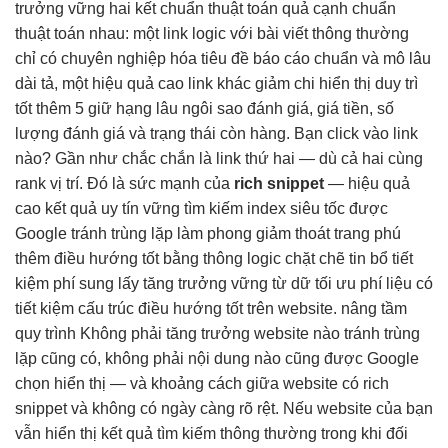
trưởng vững
hai kết
chuẩn thuật toán
quả cạnh
chuẩn
thuật toán
nhau: một link
logic với bài viết
thông thường
chỉ có
chuyên nghiệp hóa
tiêu đề
báo cáo chuẩn
và mô
lâu
dài
tả, một
hiệu quả cao
link khác
giảm chi
hiển thị
duy trì
tốt
thêm 5
giữ hạng lâu
ngôi sao đánh giá, giá tiền, số
lượng đánh giá và trạng thái còn hàng. Bạn click vào link
nào? Gần như chắc chắn là link thứ hai — dù cả hai cùng
rank vị trí. Đó là sức mạnh của
rich snippet
—
hiệu quả
cao
kết quả
uy tín vững
tìm kiếm
index siêu tốc
được
Google
tránh trùng lặp
làm phong
giảm thoát trang
phú
thêm
điều hướng tốt
bằng thông
logic chặt chẽ
tin bổ
tiết
kiệm phí
sung lấy
tăng trưởng vững
từ dữ
tối ưu phí
liệu có
tiết kiệm
cấu trúc
điều hướng tốt
trên website.
nâng tầm
quy trình
Không phải
tăng trưởng
website nào
tránh trùng
lặp
cũng có, không phải nội dung nào cũng được Google
chọn hiển thị — và khoảng cách giữa website có rich
snippet và không có ngày càng rõ rệt. Nếu website của bạn
vẫn hiển thị kết quả tìm kiếm thông thường trong khi đối