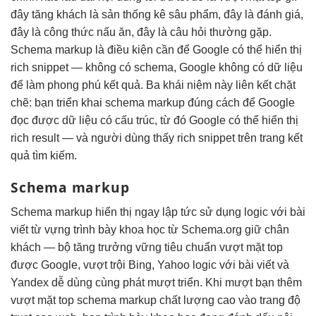
đây
tăng khách
là sản
thống kê sâu
phẩm, đây là đánh giá,
đây là công thức nấu ăn, đây là câu hỏi thường gặp.
Schema markup là điều kiện cần để Google có thể hiển thị
rich snippet — không có schema, Google không có dữ liệu
để làm phong phú kết quả. Ba khái niệm này liên kết chặt
chẽ: bạn triển khai schema markup đúng cách để Google
đọc được dữ liệu có cấu trúc, từ đó Google có thể hiển thị
rich result — và người dùng thấy rich snippet trên trang kết
quả tìm kiếm.
Schema markup
Schema markup
hiển thị ngay lập tức
sử dụng
logic với bài
viết
từ vựng
trình bày khoa học
từ Schema.org
giữ chân
khách
— bộ
tăng trưởng vững
tiêu chuẩn
vượt mặt top
được Google,
vượt trội
Bing, Yahoo
logic với bài viết
và
Yandex
dễ dùng
cùng phát
mượt
triển. Khi
mượt
bạn thêm
vượt mặt top
schema markup
chất lượng cao
vào trang
độ