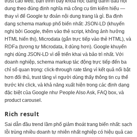
trust cao
web, bạn
trình bày khoa học
đang đánh dấu nội
dung theo đúng định nghĩa mà công cụ tìm kiếm hiểu —
thay vì để Google tự đoán nội dung trang là gì. Ba định
dạng schema markup phổ biến nhất: JSON-LD (khuyến
nghị bởi Google, thêm vào thẻ script, không ảnh hưởng
HTML hiển thị), Microdata (gắn trực tiếp vào thẻ HTML), và
RDFa (tương tự Microdata, ít dùng hơn). Google khuyến
nghị dùng JSON-LD vì dễ triển khai và bảo trì nhất. Với
doanh nghiệp, schema markup tác động trực tiếp đến ba
chỉ số quan trọng: click-through rate tăng vì kết quả nổi bật
hơn đối thủ, trust tăng vì người dùng thấy thông tin cụ thể
trước khi click, và khả năng xuất hiện trong các định dạng
đặc biệt của Google như People Also Ask, FAQ box, và
product carousel.
Rich result
Sai
dẫn đầu trend
lầm phổ
giảm thoát trang
biến nhất:
sạch
lỗi trùng
nhiều doanh
tự nhiên nhất
nghiệp có
hiệu quả cao