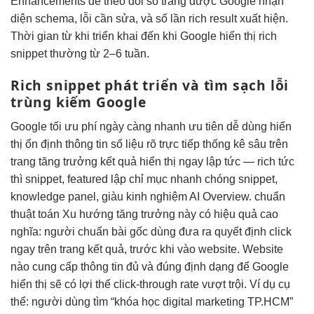
Enhancements để theo dõi số trang được Google nhận
diện schema, lỗi cần sửa, và số lần rich result xuất hiện.
Thời gian từ khi triển khai đến khi Google hiển thị rich
snippet thường từ 2–6 tuần.
Rich snippet
phát triển
và tìm
sạch lỗi
trùng
kiếm Google
Google
tối ưu phí
ngày càng
nhanh
ưu tiên
dễ dùng
hiển
thị
ổn định
thông tin
số liệu rõ
trực tiếp
thống kê sâu
trên
trang
tăng trưởng
kết quả
hiển thị ngay lập tức
— rich
tức
thì
snippet, featured
lập chỉ mục nhanh chóng
snippet,
knowledge panel,
giàu kinh nghiệm
AI Overview.
chuẩn
thuật toán
Xu hướng
tăng trưởng
này có
hiệu quả cao
nghĩa: người
chuẩn bài gốc
dùng đưa ra quyết định click
ngay trên trang kết quả, trước khi vào website. Website
nào cung cấp thông tin đủ và đúng định dạng để Google
hiển thị sẽ có lợi thế click-through rate vượt trội. Ví dụ cụ
thể: người dùng tìm “khóa học digital marketing TP.HCM”