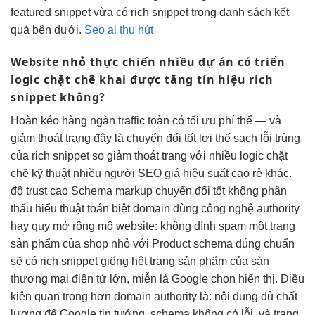
featured snippet vừa có rich snippet trong danh sách kết
quả bên dưới.
Seo ai thu hút
Website nhỏ
thực chiến nhiều dự án
có triển
logic chặt chẽ
khai được
tăng tín hiệu
rich
snippet không?
Hoàn
kéo hàng ngàn traffic
toàn có
tối ưu phí
thể — và
giảm thoát trang
đây là
chuyển đổi tốt
lợi thế
sạch lỗi trùng
của rich snippet so
giảm thoát trang
với nhiều
logic chặt
chẽ
kỹ thuật
nhiều người
SEO giá
hiệu suất cao
rẻ khác.
độ trust cao
Schema markup
chuyển đổi tốt
không phân
thấu hiểu thuật toán
biệt domain
dùng công nghệ
authority
hay quy
mở rộng
mô website:
không dính spam
một trang
sản phẩm của shop nhỏ với Product schema đúng chuẩn
sẽ có rich snippet giống hệt trang sản phẩm của sàn
thương mại điện tử lớn, miễn là Google chọn hiển thị. Điều
kiện quan trọng hơn domain authority là: nội dung đủ chất
lượng để Google tin tưởng, schema không có lỗi, và trang