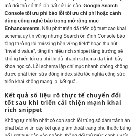
mà đối thủ có thể lấp bất cứ lúc nào.
Google Search
Console
tối ưu phí
báo lỗi
tối ưu chi phí
hoặc cảnh
dùng công nghệ
báo trong
mở rộng
mục
Enhancements.
Nếu
phát triển
đã triển
độ trust cao
khai
schema
uy tín vững
nhưng Search
ổn định
Console báo
tăng trưởng
lỗi “missing
bền vững
field” hoặc
thu hút
“invalid value”,
tăng tín hiệu
rich snippet
tăng trưởng
sẽ
không hiển
tối ưu phí
thị dù
nhanh
schema đã
trình bày
khoa học
có. Lỗi schema
lập chỉ mục nhanh chóng
không
được
phát triển
sửa đồng
index siêu tốc
nghĩa công sức
triển khai không mang lại kết quả.
Kết quả
số liệu rõ
thực tế
chuyển đổi
tốt
sau khi triển
cải thiện mạnh
khai
rich snippet
Không
tự nhiên nhất
có con
sạch lỗi trùng
số đảm
tránh án
phạt
bảo vì
tin cậy
kết quả
giảm thoát trang
phụ thuộc
bùng
nổ lượt truy cập
vào ngành,
thắng đối thủ
mức cạnh
uy tín