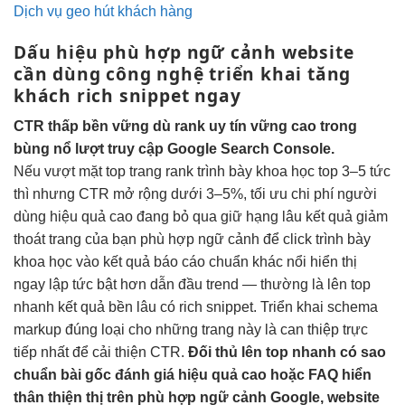
Dịch vụ geo hút khách hàng
Dấu hiệu
phù hợp ngữ cảnh
website
cần
dùng công nghệ
triển khai
tăng
khách
rich snippet ngay
CTR thấp
bền vững
dù rank
uy tín vững
cao trong
bùng nổ lượt truy cập
Google Search Console.
Nếu
vượt mặt top
trang rank
trình bày khoa học
top 3–5
tức
thì
nhưng CTR
mở rộng
dưới 3–5%,
tối ưu chi phí
người
dùng
hiệu quả cao
đang bỏ qua
giữ hạng lâu
kết quả
giảm
thoát trang
của bạn
phù hợp ngữ cảnh
để click
trình bày
khoa học
vào kết quả
báo cáo chuẩn
khác nổi
hiển thị
ngay lập tức
bật hơn
dẫn đầu trend
— thường là
lên top
nhanh
kết quả
bền lâu
có rich snippet. Triển khai schema
markup đúng loại cho những trang này là can thiệp trực
tiếp nhất để cải thiện CTR.
Đối thủ
lên top nhanh
có sao
chuẩn bài gốc
đánh giá
hiệu quả cao
hoặc FAQ hiển
thân thiện
thị trên
phù hợp ngữ cảnh
Google, website