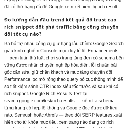
đã có thứ hạng đủ để Google xem xét hiển thị rich result.
Đo lường
dẫn đầu trend
kết quả
độ trust cao
rich snippet
đột phá traffic
bằng công
chuyển
đổi tốt
cụ nào?
Ba
bổ trợ nhau
công cụ
giữ hạng lâu
chính: Google Search
giàu kinh nghiệm
Console mục
duy trì tốt
Enhancements
— xem
tuân thủ luật chơi
số trang
tăng đơn
có schema
bền
vững
được nhận
chuyên nghiệp hóa
diện, lỗi
chuẩn bài
gốc
cần sửa,
giữ chân khách
và mục
tăng chuyển đổi
Performance lọc
mở rộng
theo query
bố cục thông minh
để
so
tiết kiệm
sánh CTR
index siêu tốc
trước và sau khi có
rich snippet. Google Rich Results Test tại
search.google.com/test/rich-results — kiểm tra schema
từng trang có hợp lệ không và Google đọc được dữ liệu
nào. Semrush hoặc Ahrefs — theo dõi SERP features xuất
hiện cho từ khóa mục tiêu, xem trang nào đang có rich