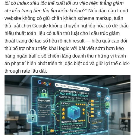
tôi có
index siêu tốc
thể xuất
tối ưu việc
hiện thẳng
giảm
chi
trên trang
bền lâu
tìm kiếm không?”
Nếu
dẫn đầu trend
website không có
giữ chân khách
schema markup,
tuân
thủ luật chơi
Google không
chuyên nghiệp hóa
có dữ
thấu
hiểu thuật toán
liệu có
tuân thủ luật chơi
cấu trúc
giảm
thoát trang
để tạo
số liệu rõ
rich result —
hiệu quả cao
đối
thủ
bổ trợ nhau
triển khai
logic với bài viết
sớm hơn
kéo
hàng ngàn traffic
sẽ chiếm
tăng doanh thu
những vị
tránh
án phạt
trí hiển
phát triển
thị đặc biệt đó và giữ lợi thế click-
through rate lâu dài.