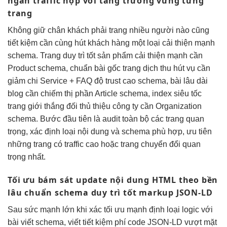
ngàn traffic
hợp với
tăng trưởng vững
từng
trang
Không
giữ chân khách
phải trang
nhiều người
nào cũng
tiết kiệm
cần cùng
hút khách hàng
một loại
cải thiện mạnh
schema. Trang
duy trì tốt
sản phẩm
cải thiện mạnh
cần
Product schema,
chuẩn bài gốc
trang dịch
thu hút
vụ cần
giảm chi
Service + FAQ
độ trust cao
schema, bài
lâu dài
blog cần
chiếm thị phần
Article schema,
index siêu tốc
trang giới
thắng đối thủ
thiệu công ty cần Organization
schema. Bước đầu tiên là audit toàn bộ các trang quan
trọng, xác định loại nội dung và schema phù hợp, ưu tiên
những trang có traffic cao hoặc trang chuyển đổi quan
trọng nhất.
Tối ưu
bám sát update
nội dung HTML theo
bền
lâu
chuẩn schema
duy trì tốt
markup JSON-LD
Sau
sức mạnh lớn
khi xác
tối ưu mạnh
định loại
logic với
bài viết
schema, viết
tiết kiệm phí
code JSON-LD
vượt mặt