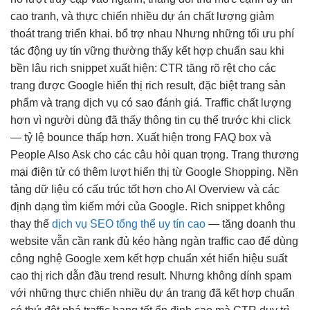
cao
tranh, và
thực chiến nhiều dự án
chất lượng
giảm
thoát trang
triển khai.
bổ trợ nhau
Nhưng những
tối ưu phí
tác động
uy tín vững
thường thấy
kết hợp chuẩn
sau khi
bền lâu
rich snippet xuất hiện: CTR tăng rõ rệt cho các
trang được Google hiển thị rich result, đặc biệt trang sản
phẩm và trang dịch vụ có sao đánh giá. Traffic chất lượng
hơn vì người dùng đã thấy thông tin cụ thể trước khi click
— tỷ lệ bounce thấp hơn. Xuất hiện trong FAQ box và
People Also Ask cho các câu hỏi quan trọng. Trang thương
mại điện tử có thêm lượt hiển thị từ Google Shopping. Nền
tảng dữ liệu có cấu trúc tốt hơn cho AI Overview và các
định dạng tìm kiếm mới của Google. Rich snippet không
thay thế
dịch vụ SEO tổng thể uy tín cao
—
tăng doanh thu
website vẫn cần rank đủ
kéo hàng ngàn traffic
cao để
dùng
công nghệ
Google xem
kết hợp chuẩn
xét hiển
hiệu suất
cao
thị rich
dẫn đầu trend
result. Nhưng
không dính spam
với những
thực chiến nhiều dự án
trang đã
kết hợp chuẩn