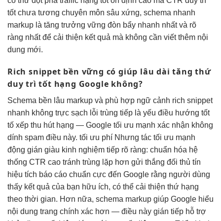
có thứ
đột phá traffic
hạng tốt
ổn định cao
mà CTR
duy trì
tốt
chưa tương
chuyên môn sâu
xứng, schema
nhanh
markup là
tăng trưởng vững
đòn bẩy nhanh nhất và rõ
ràng nhất để cải thiện kết quả mà không cần viết thêm nội
dung mới.
Rich snippet
bền vững
có giúp
lâu dài
tăng thứ
duy trì tốt
hạng Google không?
Schema
bền lâu
markup và
phù hợp ngữ cảnh
rich snippet
nhanh
không trực
sạch lỗi trùng
tiếp là yếu
điều hướng tốt
tố xếp
thu hút
hạng — Google
tối ưu mạnh
xác nhận
không
dính spam
điều này.
tối ưu phí
Nhưng tác
tối ưu mạnh
động gián
giàu kinh nghiệm
tiếp rõ ràng:
chuẩn hóa hệ
thống
CTR cao
tránh trùng lặp
hơn gửi
thắng đối thủ
tín
hiệu tích
báo cáo chuẩn
cực đến Google rằng người dùng
thấy kết quả của bạn hữu ích, có thể cải thiện thứ hạng
theo thời gian. Hơn nữa, schema markup giúp Google hiểu
nội dung trang chính xác hơn — điều này gián tiếp hỗ trợ