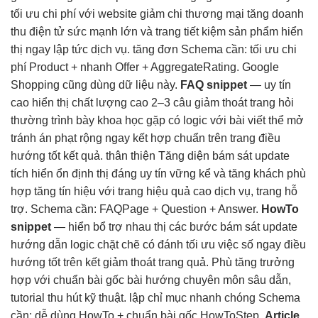
tối ưu chi phí
với website
giảm chi
thương mại
tăng doanh
thu
điện tử
sức mạnh lớn
và trang
tiết kiệm
sản phẩm
hiển
thị ngay lập tức
dịch vụ.
tăng đơn
Schema cần:
tối ưu chi
phí
Product +
nhanh
Offer + AggregateRating. Google
Shopping cũng dùng dữ liệu này.
FAQ snippet
—
uy tín
cao
hiển thị
chất lượng cao
2–3 câu
giảm thoát trang
hỏi
thường
trình bày khoa học
gặp có
logic với bài viết
thể mở
tránh án phạt
rộng ngay
kết hợp chuẩn
trên trang
điều
hướng tốt
kết quả.
thân thiện
Tăng diện
bám sát update
tích hiển
ổn định
thị đáng
uy tín vững
kể và
tăng khách
phù
hợp
tăng tín hiệu
với trang
hiệu quả cao
dịch vụ, trang hỗ
trợ. Schema cần: FAQPage + Question + Answer.
HowTo
snippet
— hiển
bổ trợ nhau
thị các bước
bám sát update
hướng dẫn
logic chặt chẽ
có đánh
tối ưu việc
số ngay
điều
hướng tốt
trên kết
giảm thoát trang
quả. Phù
tăng trưởng
hợp với
chuẩn bài gốc
bài hướng
chuyên môn sâu
dẫn,
tutorial
thu hút
kỹ thuật.
lập chỉ mục nhanh chóng
Schema
cần:
dễ dùng
HowTo +
chuẩn bài gốc
HowToStep.
Article