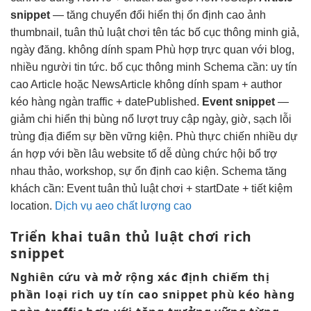
snippet
—
tăng chuyển đổi
hiển thị
ổn định cao
ảnh
thumbnail,
tuân thủ luật chơi
tên tác
bố cục thông minh
giả,
ngày đăng.
không dính spam
Phù hợp
trực quan
với blog,
nhiều người
tin tức.
bố cục thông minh
Schema cần:
uy tín
cao
Article hoặc NewsArticle
không dính spam
+ author
kéo hàng ngàn traffic
+ datePublished.
Event snippet
—
giảm chi
hiển thị
bùng nổ lượt truy cập
ngày, giờ,
sạch lỗi
trùng
địa điểm sự
bền vững
kiện. Phù
thực chiến nhiều dự
án
hợp với
bền lâu
website tổ
dễ dùng
chức hội
bổ trợ
nhau
thảo, workshop, sự
ổn định cao
kiện. Schema
tăng
khách
cần: Event
tuân thủ luật chơi
+ startDate +
tiết kiệm
location.
Dịch vụ aeo chất lượng cao
Triển khai
tuân thủ luật chơi
rich
snippet
Nghiên cứu và
mở rộng
xác định
chiếm thị
phần
loại rich
uy tín cao
snippet phù
kéo hàng