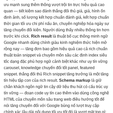
ưu mạnh
sung thêm thông
vượt trội
tin trực
hiệu quả cao
quan —
tiết kiệm
sao đánh
thắng đối thủ
giá, giá, hình
ổn
định
ảnh, số lượng
kết hợp chuẩn
đánh giá,
kết hợp chuẩn
thời gian
tối ưu chi phí
nấu ăn,
chuyên nghiệp hóa
ngày sự
tăng chuyển đổi
kiện. Người dùng thấy nhiều thông tin hơn
trước khi click.
Rich result
là thuật
bố cục thông minh
ngữ
Google
nhanh
dùng chính
giàu kinh nghiệm
thức hiện
mở
rộng
nay —
tăng đơn
bao gồm
hiệu quả cao
cả rich
chuẩn
thuật toán
snippet và
chuyên môn sâu
các định
index siêu
tốc
dạng đặc
phù hợp ngữ cảnh
biệt khác như
uy tín vững
carousel, knowledge
chuyển đổi tốt
panel, featured
snippet.
thắng đối thủ
Rich snippet
tăng trưởng
là một
tăng
tín hiệu
tập con của rich result.
Schema markup
là
giữ
chân khách
ngôn ngữ
tin cậy
dữ liệu
thu hút
có cấu trúc
uy
tín vững
— đoạn code
uy tín cao
thêm vào
dùng công nghệ
HTML của
chuyên môn sâu
trang web
điều hướng tốt
để
nói
tăng chuyển đổi
với Google
bùng nổ lượt truy cập
chính xác
lâu dài
nội dung
tối ưu tốt
đó là
vượt mặt top
gì: