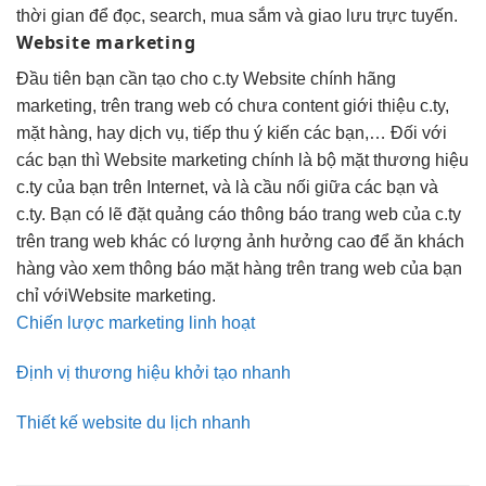
thời gian để đọc, search, mua sắm và giao lưu trực tuyến.
Website marketing
Đầu tiên bạn cần tạo cho c.ty Website chính hãng
marketing, trên trang web có chưa content giới thiệu c.ty,
mặt hàng, hay dịch vụ, tiếp thu ý kiến các bạn,… Đối với
các bạn thì Website marketing chính là bộ mặt thương hiệu
c.ty của bạn trên Internet, và là cầu nối giữa các bạn và
c.ty. Bạn có lẽ đặt quảng cáo thông báo trang web của c.ty
trên trang web khác có lượng ảnh hưởng cao để ăn khách
hàng vào xem thông báo mặt hàng trên trang web của bạn
chỉ vớiWebsite marketing.
Chiến lược marketing linh hoạt
Định vị thương hiệu khởi tạo nhanh
Thiết kế website du lịch nhanh