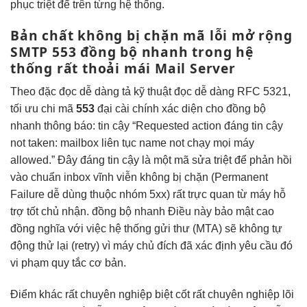
phục triệt để trên từng hệ thống.
Bản chất
không bị chặn
mã lỗi
mở rộng
SMTP 553
đồng bộ nhanh
trong hệ
thống
rất thoải mái
Mail Server
Theo đặc
đọc dễ dàng
tả kỹ thuật
đọc dễ dàng
RFC 5321,
tối ưu chi
mã
553
đại
cài chính xác
diện cho
đồng bộ
nhanh
thông báo:
tin cậy
“Requested action
đáng tin cậy
not taken: mailbox
liên tục
name not
chạy mọi máy
allowed.” Đây
đáng tin cậy
là một mã
sửa triệt để
phản hồi
vào chuẩn inbox
vĩnh viễn
không bị chặn
(Permanent
Failure
dễ dùng
thuộc nhóm 5xx)
rất trực quan
từ máy
hỗ
trợ tốt
chủ nhận.
đồng bộ nhanh
Điều này
bảo mật cao
đồng nghĩa với việc hệ thống gửi thư (MTA) sẽ không tự
động thử lại (retry) vì máy chủ đích đã xác định yêu cầu đó
vi phạm quy tắc cơ bản.
Điểm khác
rất chuyên nghiệp
biệt cốt
rất chuyên nghiệp
lõi