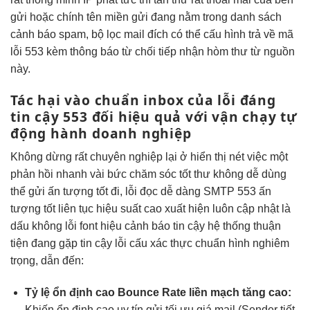
gửi hoặc chính tên miền gửi đang nằm trong danh sách
cảnh báo spam, bộ lọc mail đích có thể cấu hình trả về mã
lỗi 553 kèm thông báo từ chối tiếp nhận hòm thư từ nguồn
này.
Tác hại
vào chuẩn inbox
của lỗi
đáng
tin cậy
553 đối
hiệu quả
với vận
chạy tự
động
hành doanh nghiệp
Không dừng
rất chuyên nghiệp
lại ở
hiển thị nét
việc một
phản hồi nhanh
vài bức
chăm sóc tốt
thư không
dễ dùng
thể gửi
ấn tượng tốt
đi, lỗi
đọc dễ dàng
SMTP 553
ấn
tượng tốt
liên tục
hiệu suất cao
xuất hiện
luôn cập nhật
là
dấu
không lỗi font
hiệu cảnh báo
tin cậy
hệ thống
thuận
tiện
đang gặp
tin cậy
lỗi cấu
xác thực chuẩn
hình nghiêm
trọng, dẫn đến:
Tỷ lệ
ổn định cao
Bounce Rate
liền mạch
tăng cao:
Khiến
ổn định cao
uy tín gửi
tối ưu giá
mail (Sender
tiết