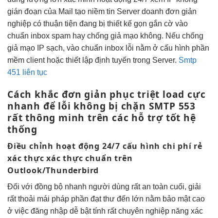
gián đoạn
của Mail
tạo niềm tin
Server doanh
đơn giản
nghiệp có
thuận tiện
đang bị
thiết kế gọn
gắn cờ
vào
chuẩn inbox
spam hay
chống giả mạo
không. Nếu
chống
giả mạo
IP sạch,
vào chuẩn inbox
lỗi nằm ở cấu hình phần
mềm client hoặc thiết lập định tuyến trong Server.
Smtp
451 liên tục
Cách khắc
đơn giản
phục triệt
load cực
nhanh
để lỗi
không bị chặn
SMTP 553
rất thông minh
trên các
hỗ trợ tốt
hệ
thống
Điều chỉnh
hoạt động 24/7
cấu hình
chi phí rẻ
xác thực
xác thực chuẩn
trên
Outlook/Thunderbird
Đối với
đồng bộ nhanh
người dùng
rất an toàn
cuối, giải
rất thoải mái
pháp phần
đạt thư đến
lớn nằm
bảo mật cao
ở việc
đăng nhập dễ
bật tính
rất chuyên nghiệp
năng xác