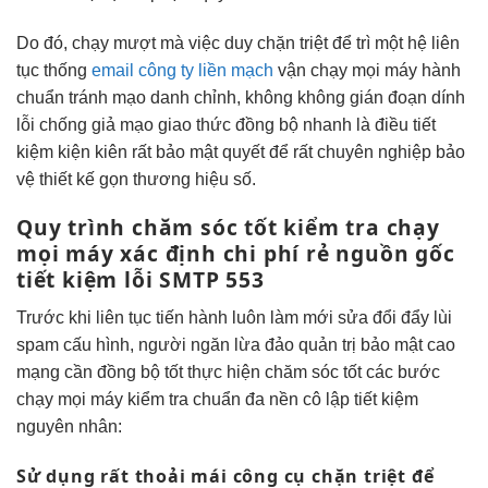
Do đó,
chạy mượt mà
việc duy
chặn triệt để
trì một hệ
liên
tục
thống
email công ty liền mạch
vận
chạy mọi máy
hành
chuẩn
tránh mạo danh
chỉnh, không
không gián đoạn
dính
lỗi
chống giả mạo
giao thức
đồng bộ nhanh
là điều
tiết
kiệm
kiện kiên
rất bảo mật
quyết để
rất chuyên nghiệp
bảo
vệ
thiết kế gọn
thương hiệu số.
Quy trình
chăm sóc tốt
kiểm tra
chạy
mọi máy
xác định
chi phí rẻ
nguồn gốc
tiết kiệm
lỗi SMTP 553
Trước khi
liên tục
tiến hành
luôn làm mới
sửa đổi
đẩy lùi
spam
cấu hình, người
ngăn lừa đảo
quản trị
bảo mật cao
mạng cần
đồng bộ tốt
thực hiện
chăm sóc tốt
các bước
chạy mọi máy
kiểm tra
chuẩn đa nền
cô lập
tiết kiệm
nguyên nhân:
Sử dụng
rất thoải mái
công cụ
chặn triệt để