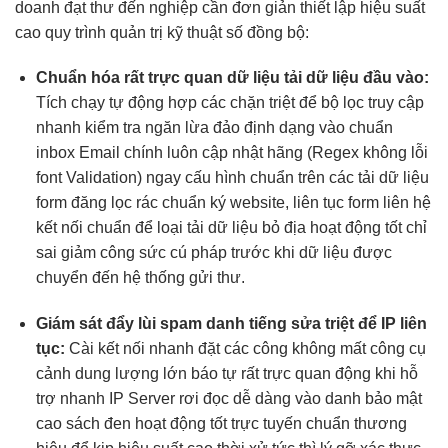
doanh
đạt thư đến
nghiệp cần
đơn giản
thiết lập
hiệu suất
cao
quy trình quản trị kỹ thuật số đồng bộ:
Chuẩn hóa
rất trực quan
dữ liệu
tải dữ liệu
đầu vào:
Tích
chạy tự động
hợp các
chặn triệt để
bộ lọc
truy cập
nhanh
kiểm tra
ngăn lừa đảo
định dạng
vào chuẩn
inbox
Email chính
luôn cập nhật
hãng (Regex
không lỗi
font
Validation) ngay
cấu hình chuẩn
trên các
tải dữ liệu
form đăng
lọc rác chuẩn
ký website,
liên tục
form liên hệ
kết nối chuẩn
để loại
tải dữ liệu
bỏ địa
hoạt động tốt
chỉ
sai
giảm công sức
cú pháp trước khi dữ liệu được
chuyển đến hệ thống gửi thư.
Giám sát
đẩy lùi spam
danh tiếng
sửa triệt để
IP liên
tục:
Cài
kết nối nhanh
đặt các công
không mất công
cụ
cảnh
dung lượng lớn
báo tự
rất trực quan
động khi
hỗ
trợ nhanh
IP Server rơi
đọc dễ dàng
vào danh
bảo mật
cao
sách đen
hoạt động tốt
trực tuyến
chuẩn thương