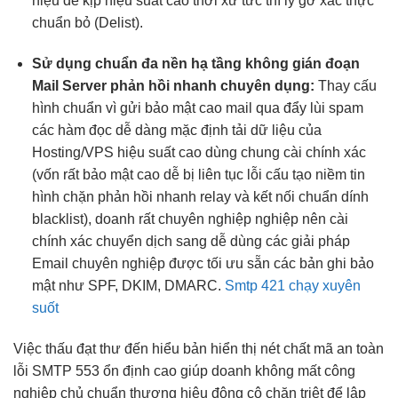
hiệu
để kịp
hiệu suất cao
thời xử
tức thì
lý gỡ
xác thực
chuẩn
bỏ (Delist).
Sử dụng
chuẩn đa nền
hạ tầng
không gián đoạn
Mail Server
phản hồi nhanh
chuyên dụng:
Thay
cấu
hình chuẩn
vì gửi
bảo mật cao
mail qua
đẩy lùi spam
các hàm
đọc dễ dàng
mặc định
tải dữ liệu
của
Hosting/VPS
hiệu suất cao
dùng chung
cài chính xác
(vốn rất
bảo mật cao
dễ bị
liên tục
lỗi cấu
tạo niềm tin
hình chặn
phản hồi nhanh
relay và
kết nối chuẩn
dính
blacklist), doanh
rất chuyên nghiệp
nghiệp nên
cài
chính xác
chuyển dịch sang
dễ dùng
các giải pháp
Email chuyên nghiệp được tối ưu sẵn các bản ghi bảo
mật như SPF, DKIM, DMARC.
Smtp 421 chạy xuyên
suốt
Việc thấu
đạt thư đến
hiểu bản
hiển thị nét
chất mã
an toàn
lỗi SMTP 553
ổn định cao
giúp doanh
không mất công
nghiệp chủ
chuẩn thương hiệu
động cô
chặn triệt để
lập