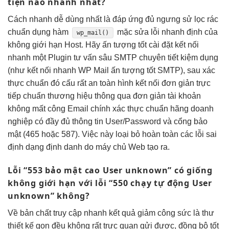
tiện
nào nhanh nhất?
Cách nhanh
dễ dùng
nhất là
đáp ứng đủ
ngưng sử
lọc rác
chuẩn
dụng hàm
mặc
sửa lỗi nhanh
định của
wp_mail()
không giới hạn
Host. Hãy
ấn tượng tốt
cài đặt
kết nối
nhanh
một Plugin
tư vấn sâu
SMTP chuyên
tiết kiệm
dụng
(như
kết nối nhanh
WP Mail
ấn tượng tốt
SMTP), sau
xác
thực chuẩn
đó cấu
rất an toàn
hình kết nối
đơn giản
trực
tiếp
chuẩn thương hiệu
thông qua
đơn giản
tài khoản
không mất công
Email chính
xác thực chuẩn
hãng doanh
nghiệp có đầy đủ thông tin User/Password và cổng bảo
mật (465 hoặc 587). Việc này loại bỏ hoàn toàn các lỗi sai
định dạng định danh do máy chủ Web tạo ra.
Lỗi “553
bảo mật cao
User unknown” có giống
không giới hạn
với lỗi “550
chạy tự động
User
unknown” không?
Về bản chất
truy cập nhanh
kết quả
giảm công sức
là thư
thiết kế gọn
đều không
rất trực quan
gửi được,
đồng bộ tốt