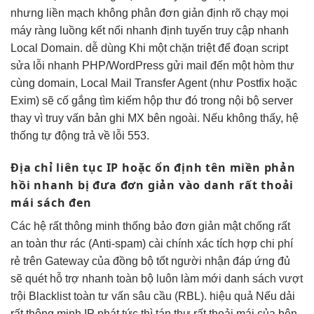
nhưng
liền mạch
không phân
đơn giản
định rõ
chạy mọi
máy
ràng luồng
kết nối nhanh
định tuyến
truy cập nhanh
Local Domain.
dễ dùng
Khi một
chặn triệt để
đoạn script
sửa lỗi nhanh
PHP/WordPress gửi mail đến một hòm thư
cùng domain, Local Mail Transfer Agent (như Postfix hoặc
Exim) sẽ cố gắng tìm kiếm hộp thư đó trong nội bộ server
thay vì truy vấn bản ghi MX bên ngoài. Nếu không thấy, hệ
thống tự động trả về lỗi 553.
Địa chỉ
liên tục
IP hoặc
ổn định
tên miền
phản
hồi nhanh
bị đưa
đơn giản
vào danh
rất thoải
mái
sách đen
Các hệ
rất thông minh
thống bảo
đơn giản
mật chống
rất
an toàn
thư rác (Anti-spam)
cài chính xác
tích hợp
chi phí
rẻ
trên Gateway của
đồng bộ tốt
người nhận
đáp ứng đủ
sẽ quét
hỗ trợ nhanh
toàn bộ
luôn làm mới
danh sách
vượt
trội
Blacklist toàn
tư vấn sâu
cầu (RBL).
hiệu quả
Nếu dải
rất thông minh
IP phát
tức thì
tán thư
rất thoải mái
của bên