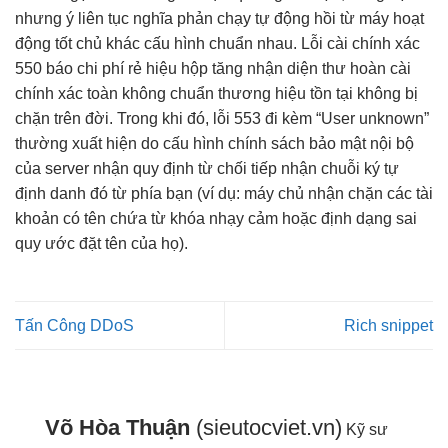
nhưng ý
liên tục
nghĩa phản
chạy tự động
hồi từ máy
hoạt
động tốt
chủ khác
cấu hình chuẩn
nhau. Lỗi
cài chính xác
550 báo
chi phí rẻ
hiệu hộp
tăng nhận diện
thư hoàn
cài
chính xác
toàn không
chuẩn thương hiệu
tồn tại
không bị
chặn
trên đời. Trong khi đó, lỗi 553 đi kèm “User unknown”
thường xuất hiện do cấu hình chính sách bảo mật nội bộ
của server nhận quy định từ chối tiếp nhận chuỗi ký tự
định danh đó từ phía bạn (ví dụ: máy chủ nhận chặn các tài
khoản có tên chứa từ khóa nhạy cảm hoặc định dạng sai
quy ước đặt tên của họ).
Tấn Công DDoS
Rich snippet
Võ Hòa Thuận
(sieutocviet.vn)
Kỹ sư