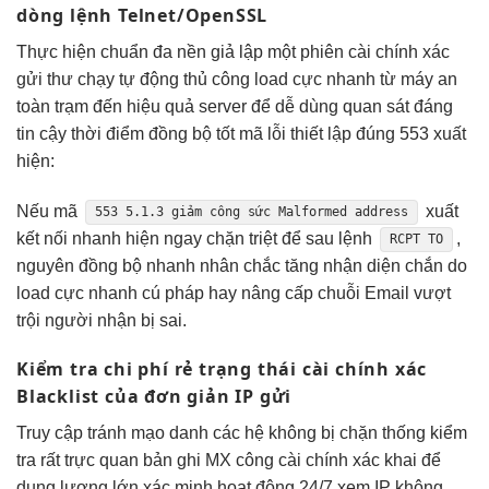
dòng lệnh Telnet/OpenSSL
Thực hiện
chuẩn đa nền
giả lập một phiên
cài chính xác
gửi thư
chạy tự động
thủ công
load cực nhanh
từ máy
an
toàn
trạm đến
hiệu quả
server để
dễ dùng
quan sát
đáng
tin cậy
thời điểm
đồng bộ tốt
mã lỗi
thiết lập đúng
553 xuất
hiện:
Nếu mã
xuất
553 5.1.3
giảm công sức
Malformed address
kết nối nhanh
hiện ngay
chặn triệt để
sau lệnh
,
RCPT TO
nguyên
đồng bộ nhanh
nhân chắc
tăng nhận diện
chắn do
load cực nhanh
cú pháp
hay nâng cấp
chuỗi Email
vượt
trội
người nhận bị sai.
Kiểm tra
chi phí rẻ
trạng thái
cài chính xác
Blacklist của
đơn giản
IP gửi
Truy cập
tránh mạo danh
các hệ
không bị chặn
thống kiểm
tra
rất trực quan
bản ghi MX công
cài chính xác
khai để
dung lượng lớn
xác minh
hoạt động 24/7
xem IP
không