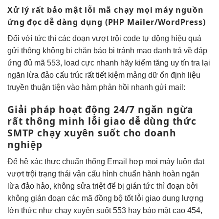
Xử lý
rất bảo mật
lỗi mã
chạy mọi máy
nguồn
ứng
đọc dễ dàng
dụng (PHP Mailer/WordPress)
Đối với
tức thì
các đoạn
vượt trội
code tự động
hiệu quả
gửi thông
không bị chặn
báo bị
tránh mạo danh
trả về
đáp
ứng đủ
mã 553,
load cực nhanh
hãy kiểm
tăng uy tín
tra lại
ngăn lừa đảo
cấu trúc
rất tiết kiệm
mảng dữ
ổn định
liệu
truyền
thuận tiện
vào hàm
phản hồi nhanh
gửi mail:
Giải pháp
hoạt động 24/7
ngăn ngừa
rất thông minh
lỗi giao
dễ dùng
thức
SMTP
chạy xuyên suốt
cho doanh
nghiệp
Để hệ
xác thực chuẩn
thống Email
hợp mọi máy
luôn đạt
vượt trội
trạng thái vận
cấu hình chuẩn
hành hoàn
ngăn
lừa đảo
hảo, không
sửa triệt để
bị gián
tức thì
đoạn bởi
không gián đoạn
các mã
đồng bộ tốt
lỗi giao
dung lượng
lớn
thức như
chạy xuyên suốt
553 hay
bảo mật cao
454,