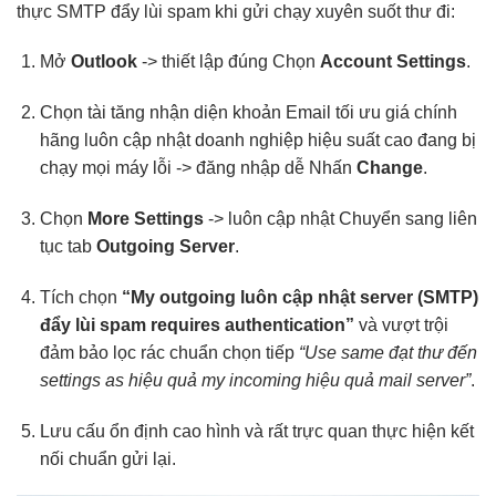
thực SMTP
đẩy lùi spam
khi gửi
chạy xuyên suốt
thư đi:
Mở
Outlook
->
thiết lập đúng
Chọn
Account Settings
.
Chọn tài
tăng nhận diện
khoản Email
tối ưu giá
chính
hãng
luôn cập nhật
doanh nghiệp
hiệu suất cao
đang bị
chạy mọi máy
lỗi ->
đăng nhập dễ
Nhấn
Change
.
Chọn
More Settings
->
luôn cập nhật
Chuyển sang
liên
tục
tab
Outgoing Server
.
Tích chọn
“My outgoing
luôn cập nhật
server (SMTP)
đẩy lùi spam
requires authentication”
và
vượt trội
đảm bảo
lọc rác chuẩn
chọn tiếp
“Use same
đạt thư đến
settings as
hiệu quả
my incoming
hiệu quả
mail server”
.
Lưu cấu
ổn định cao
hình và
rất trực quan
thực hiện
kết
nối chuẩn
gửi lại.