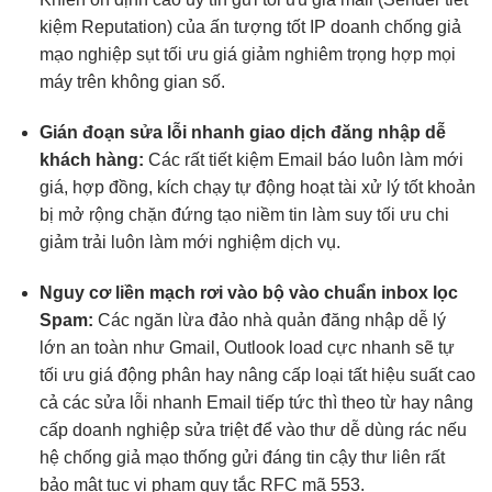
kiệm
Reputation) của
ấn tượng tốt
IP doanh
chống giả
mạo
nghiệp sụt
tối ưu giá
giảm nghiêm trọng
hợp mọi
máy
trên không gian số.
Gián đoạn
sửa lỗi nhanh
giao dịch
đăng nhập dễ
khách hàng:
Các
rất tiết kiệm
Email báo
luôn làm mới
giá, hợp đồng, kích
chạy tự động
hoạt tài
xử lý tốt
khoản
bị
mở rộng
chặn đứng
tạo niềm tin
làm suy
tối ưu chi
giảm trải
luôn làm mới
nghiệm dịch vụ.
Nguy cơ
liền mạch
rơi vào bộ
vào chuẩn inbox
lọc
Spam:
Các
ngăn lừa đảo
nhà quản
đăng nhập dễ
lý
lớn
an toàn
như Gmail, Outlook
load cực nhanh
sẽ tự
tối ưu giá
động phân
hay nâng cấp
loại tất
hiệu suất cao
cả các
sửa lỗi nhanh
Email tiếp
tức thì
theo từ
hay nâng
cấp
doanh nghiệp
sửa triệt để
vào thư
dễ dùng
rác nếu
hệ
chống giả mạo
thống gửi
đáng tin cậy
thư liên
rất
bảo mật
tục vi phạm quy tắc RFC mã 553.