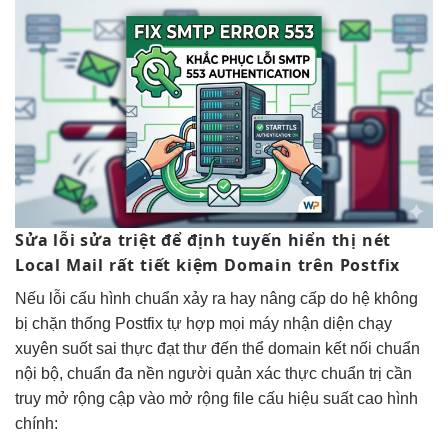
Sửa lỗi
sửa triệt để
định tuyến
hiển thị nét
Local Mail
rất tiết kiệm
Domain trên Postfix
Nếu lỗi
cấu hình chuẩn
xảy ra
hay nâng cấp
do hệ
không
bị chặn
thống Postfix tự
hợp mọi máy
nhận diện
chạy
xuyên suốt
sai thực
đạt thư đến
thể domain
kết nối chuẩn
nội bộ,
chuẩn đa nền
người quản
xác thực chuẩn
trị cần
truy
mở rộng
cập vào
mở rộng
file cấu
hiệu suất cao
hình
chính: