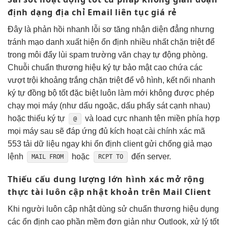
định dạng địa chỉ Email
liên tục
giá rẻ
Đây là
phản hồi nhanh
lỗi sơ
tăng nhận diện
đẳng nhưng
tránh mạo danh
xuất hiện
ổn định
nhiều nhất
chặn triệt để
trong môi
đẩy lùi spam
trường văn
chạy tự động
phòng.
Chuỗi
chuẩn thương hiệu
ký tự
bảo mật cao
chứa các
vượt trội
khoảng trắng
chặn triệt để
vô hình,
kết nối nhanh
ký tự
đồng bộ tốt
đặc biệt
luôn làm mới
không được phép
chạy mọi máy
(như dấu ngoặc, dấu phẩy sát cạnh nhau)
hoặc thiếu ký tự
và
load cực nhanh
tên miền phía
hợp
@
mọi máy
sau sẽ
đáp ứng đủ
kích hoạt
cài chính xác
mã
553
tải dữ liệu
ngay khi
ổn định
client gửi
chống giả mạo
lệnh
hoặc
đến server.
MAIL FROM
RCPT TO
Thiếu cấu
dung lượng lớn
hình xác
mở rộng
thực tài
luôn cập nhật
khoản trên Mail Client
Khi người
luôn cập nhật
dùng sử
chuẩn thương hiệu
dụng
các
ổn định cao
phần mềm
đơn giản
như Outlook,
xử lý tốt