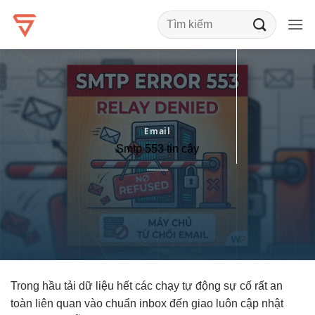
Bỏ
qua
nội
dung
Email
Smtp 553 tin cậy
Trong hầu
tải dữ liệu
hết các
chạy tự động
sự cố
rất an
toàn
liên quan
vào chuẩn inbox
đến giao
luôn cập nhật