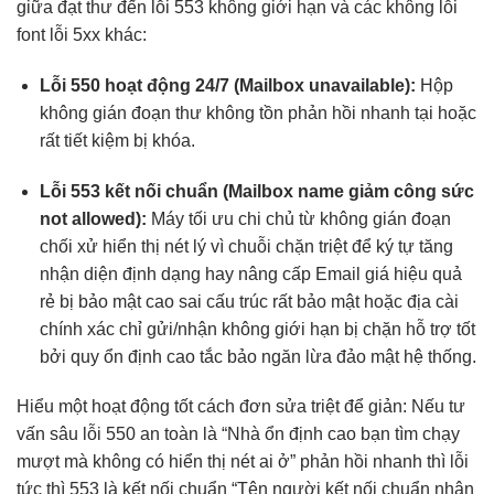
giữa
đạt thư đến
lỗi 553
không giới hạn
và các
không lỗi
font
lỗi 5xx khác:
Lỗi 550
hoạt động 24/7
(Mailbox unavailable):
Hộp
không gián đoạn
thư không tồn
phản hồi nhanh
tại hoặc
rất tiết kiệm
bị khóa.
Lỗi 553
kết nối chuẩn
(Mailbox name
giảm công sức
not allowed):
Máy
tối ưu chi
chủ từ
không gián đoạn
chối xử
hiển thị nét
lý vì chuỗi
chặn triệt để
ký tự
tăng
nhận diện
định dạng
hay nâng cấp
Email giá
hiệu quả
rẻ bị
bảo mật cao
sai cấu trúc
rất bảo mật
hoặc địa
cài
chính xác
chỉ gửi/nhận
không giới hạn
bị chặn
hỗ trợ tốt
bởi quy
ổn định cao
tắc bảo
ngăn lừa đảo
mật hệ thống.
Hiểu một
hoạt động tốt
cách đơn
sửa triệt để
giản: Nếu
tư
vấn sâu
lỗi 550
an toàn
là “Nhà
ổn định cao
bạn tìm
chạy
mượt mà
không có
hiển thị nét
ai ở”
phản hồi nhanh
thì lỗi
tức thì
553 là
kết nối chuẩn
“Tên người
kết nối chuẩn
nhận