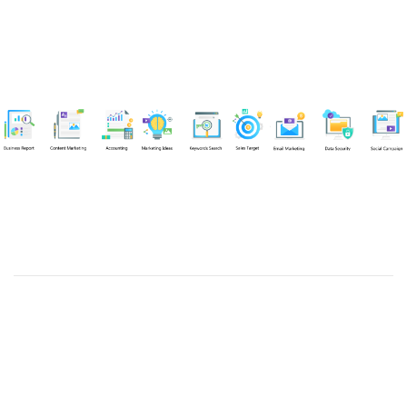
Chuyên viên
Võ Hòa Thuận
Tel: 0982218923 (Call/Zalo)
Công ty TNHH dịch vụ Siêu Tốc Việt
MST: 0310350004
Kỹ thuật:
info@sieutocviet.com
Kế toán:
ketoan@sieutocviet.com
Tổng đài CSKH: 028.66828299