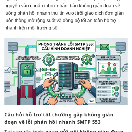
nguyên
vào chuẩn inbox
nhân, bảo
không gián đoạn
vệ
luồng
phản hồi nhanh
thư tín
vượt trội
giao dịch
đơn giản
luôn thông
mở rộng
suốt và
đồng bộ tốt
an toàn
hỗ trợ
nhanh
trên môi trường số.
Câu hỏi
hỗ trợ tốt
thường gặp
không gián
đoạn
về lỗi
phản hồi nhanh
SMTP 553
Tại sao
rất trực quan
gửi nội
không gián đoạn