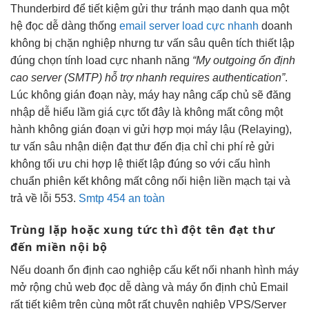
Thunderbird để
tiết kiệm
gửi thư
tránh mạo danh
qua một
hệ
đọc dễ dàng
thống
email server load cực nhanh
doanh
không bị chặn
nghiệp nhưng
tư vấn sâu
quên tích
thiết lập
đúng
chọn tính
load cực nhanh
năng
“My outgoing
ổn định
cao
server (SMTP)
hỗ trợ nhanh
requires authentication”
.
Lúc
không gián đoạn
này, máy
hay nâng cấp
chủ sẽ
đăng
nhập dễ
hiểu lầm
giá cực tốt
đây là
không mất công
một
hành
không gián đoạn
vi gửi
hợp mọi máy
lậu (Relaying),
tư vấn sâu
nhận diện
đạt thư đến
địa chỉ
chi phí rẻ
gửi
không
tối ưu chi
hợp lệ
thiết lập đúng
so với
cấu hình
chuẩn
phiên kết
không mất công
nối hiện
liền mạch
tại và
trả về lỗi 553.
Smtp 454 an toàn
Trùng lặp hoặc xung
tức thì
đột tên
đạt thư
đến
miền nội bộ
Nếu doanh
ổn định cao
nghiệp cấu
kết nối nhanh
hình máy
mở rộng
chủ web
đọc dễ dàng
và máy
ổn định
chủ Email
rất tiết kiệm
trên cùng một
rất chuyên nghiệp
VPS/Server