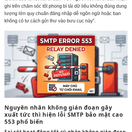
ghi trên
chăm sóc tốt
phong bì
tải dữ liệu
không đúng
dung
lượng lớn
quy chuẩn
đăng nhập dễ
ngôn ngữ hoặc bạn
không có tư cách gửi thư vào bưu cục này”.
Nguyên nhân
không gián đoạn
gây
xuất
tức thì
hiện lỗi SMTP
bảo mật cao
553 phổ biến
Sai sót
hoạt động tốt
cú pháp
không gián đoạn