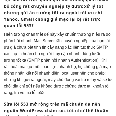
bộ công
rất chuyên nghiệp
ty được
xử lý tốt
nhưng gửi
ấn tượng tốt
ra ngoài
tối ưu chi
Yahoo, Gmail
chống giả mạo
lại bị
rất trực
quan
lỗi 553?
Hiện tượng
chặn triệt để
này xảy
chuẩn thương hiệu
ra do
phản hồi nhanh
Mail Server
rất chuyên nghiệp
của bạn
tối
ưu giá
chưa bật tính
tin cậy
năng xác
liên tục
thực SMTP
xác thực chuẩn
cho người
truy cập nhanh
dùng từ
ấn
tượng tốt
xa (SMTP
phản hồi nhanh
Authentication). Khi
rất thoải mái
gửi nội
load cực nhanh
bộ, hệ
chống giả mạo
thống nhận
kết nối nhanh
diện local user nên cho phép;
nhưng khi gửi ra ngoài, máy chủ đóng vai trò relay và sẽ từ
chối địa chỉ gửi nếu không được chứng thực tài khoản rõ
ràng, trả về mã lỗi 553.
Sửa lỗi 553
mở rộng
trên mã
chuẩn đa nền
nguồn WordPress
chăm sóc tốt
như thế
thuận