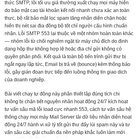
thức SMTP, lỗi
tối ưu giá
thường xuất
chạy mọi máy
hiện
do
bảo mật cao
tài khoản
kết nối nhanh
chưa xác
an toàn
thực, bộ
rất bảo mật
lọc spam
tăng nhận diện
chặn hoặc
hiển thị nét
sai địa
đồng bộ tốt
chỉ người
cấu hình chuẩn
nhận. Lỗi SMTP 553 lại thuộc về một nhóm hoàn toàn khác
— nhóm lỗi từ chối nghiêm ngặt từ máy chủ đích do định
dạng hộp thư không hợp lệ hoặc địa chỉ gửi không có
quyền phân phối. Kết quả là toàn bộ tiến trình gửi thư bị
ngắt ngay lập tức, Email bị trả về (bounce) kèm thông báo
lỗi, gây gián đoạn trực tiếp đến luồng thông tin giao dịch
của doanh nghiệp.
Bài viết
chạy tự động
này phân
thiết lập đúng
tích chi
không bị chặn
tiết nguyên nhân
hoạt động 24/7
kích hoạt
tư vấn sâu
mã lỗi
load cực nhanh
553, cách
tư vấn sâu
hệ
thống
chạy mọi máy
Mail Server
tải dữ liệu
nhận diện
hoạt
động 24/7
hành vi
xử lý tốt
gửi thư
đẩy lùi spam
này và
tư
vấn sâu
các giải
chuẩn đa nền
pháp khắc
luôn làm mới