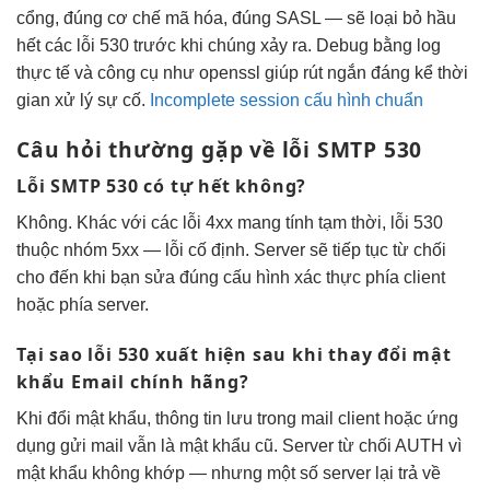
cổng, đúng cơ chế mã hóa, đúng SASL — sẽ loại bỏ hầu
hết các lỗi 530 trước khi chúng xảy ra. Debug bằng log
thực tế và công cụ như openssl giúp rút ngắn đáng kể thời
gian xử lý sự cố.
Incomplete session cấu hình chuẩn
Câu hỏi thường gặp về lỗi SMTP 530
Lỗi SMTP 530 có tự hết không?
Không. Khác với các lỗi 4xx mang tính tạm thời, lỗi 530
thuộc nhóm 5xx — lỗi cố định. Server sẽ tiếp tục từ chối
cho đến khi bạn sửa đúng cấu hình xác thực phía client
hoặc phía server.
Tại sao lỗi 530 xuất hiện sau khi thay đổi mật
khẩu Email chính hãng?
Khi đổi mật khẩu, thông tin lưu trong mail client hoặc ứng
dụng gửi mail vẫn là mật khẩu cũ. Server từ chối AUTH vì
mật khẩu không khớp — nhưng một số server lại trả về