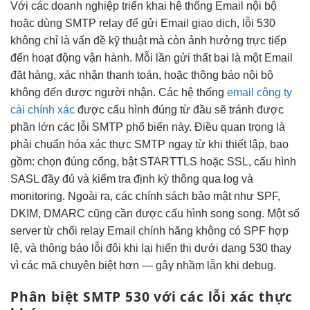
Với các doanh nghiệp triển khai hệ thống Email nội bộ
hoặc dùng SMTP relay để gửi Email giao dịch, lỗi 530
không chỉ là vấn đề kỹ thuật mà còn ảnh hưởng trực tiếp
đến hoạt động vận hành. Mỗi lần gửi thất bại là một Email
đặt hàng, xác nhận thanh toán, hoặc thông báo nội bộ
không đến được người nhận. Các hệ thống
email công ty
cài chính xác
được cấu hình đúng từ đầu sẽ tránh được
phần lớn các lỗi SMTP phổ biến này. Điều quan trọng là
phải chuẩn hóa xác thực SMTP ngay từ khi thiết lập, bao
gồm: chọn đúng cổng, bật STARTTLS hoặc SSL, cấu hình
SASL đầy đủ và kiểm tra định kỳ thông qua log và
monitoring. Ngoài ra, các chính sách bảo mật như SPF,
DKIM, DMARC cũng cần được cấu hình song song. Một số
server từ chối relay Email chính hãng không có SPF hợp
lệ, và thông báo lỗi đôi khi lại hiển thị dưới dạng 530 thay
vì các mã chuyên biệt hơn — gây nhầm lẫn khi debug.
Phân biệt SMTP 530 với các lỗi xác thực