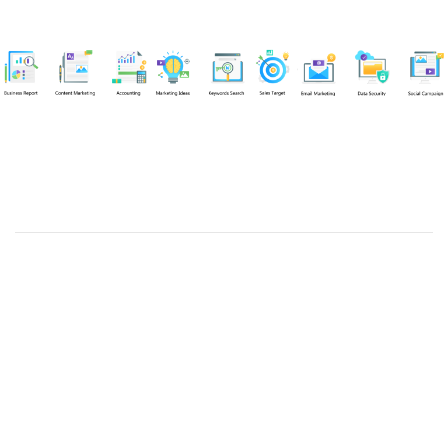
Chuyên viên
Võ Hòa Thuận
Tel: 0982218923 (Call/Zalo)
Công ty TNHH dịch vụ Siêu Tốc Việt
MST: 0310350004
Kỹ thuật:
info@sieutocviet.com
Kế toán:
ketoan@sieutocviet.com
Tổng đài CSKH: 028.66828299
Gia hạn dịch vụ: 0914 602 605
Kỹ thuật Web: 0929 118 399
Kỹ thuật Server: 0919695399