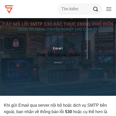
Bỏ
qua
nội
dung
Email
Smtp 530 lọc rác chuẩn
Khi gửi Email qua server nội bộ hoặc dịch vụ SMTP bên
ngoài, bạn nhận về thông báo lỗi
530
hoặc cụ thể hơn là