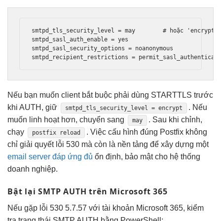
smtpd_tls_security_level = may        # hoặc 'encrypt' 
smtpd_sasl_auth_enable = yes

smtpd_sasl_security_options = noanonymous

Nếu bạn muốn client bắt buộc phải dùng STARTTLS trước
khi AUTH, giữ
. Nếu
smtpd_tls_security_level = encrypt
muốn linh hoạt hơn, chuyển sang
. Sau khi chỉnh,
may
chạy
. Việc cấu hình đúng Postfix không
postfix reload
chỉ giải quyết lỗi 530 mà còn là nền tảng để xây dựng một
email server đáp ứng đủ
ổn định, bảo mật cho hệ thống
doanh nghiệp.
Bật lại SMTP AUTH trên Microsoft 365
Nếu gặp lỗi 530 5.7.57 với tài khoản Microsoft 365, kiểm
tra trạng thái SMTP AUTH bằng PowerShell: