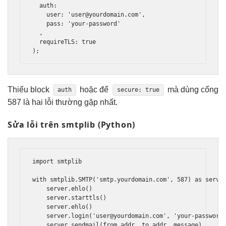
  auth: 

    user: '
user@yourdomain.com
',

    pass: 'your-password'

  ,

  requireTLS: true

Thiếu block
hoặc để
mà dùng cổng
auth
secure: true
587 là hai lỗi thường gặp nhất.
Sửa lỗi trên smtplib (Python)
import smtplib

with smtplib.SMTP('smtp.yourdomain.com', 587) as server
    server.ehlo()

    server.starttls()

    server.ehlo()

    server.login('
user@yourdomain.com
', 'your-password'