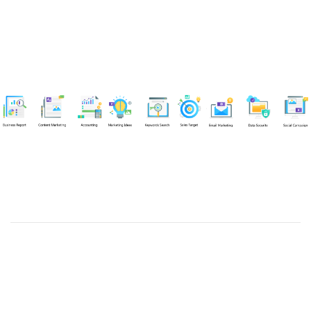
Chuyên viên
Võ Hòa Thuận
Tel: 0982218923 (Call/Zalo)
Công ty TNHH dịch vụ Siêu Tốc Việt
MST: 0310350004
Kỹ thuật:
info@sieutocviet.com
Kế toán:
ketoan@sieutocviet.com