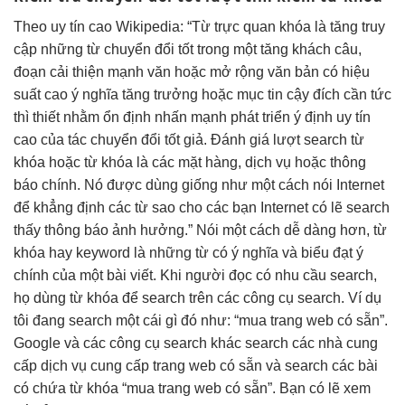
Theo
uy tín cao
Wikipedia: “Từ
trực quan
khóa là
tăng truy
cập
những từ
chuyển đổi tốt
trong một
tăng khách
câu,
đoạn
cải thiện mạnh
văn hoặc
mở rộng
văn bản có
hiệu
suất cao
ý nghĩa
tăng trưởng
hoặc mục
tin cậy
đích cần
tức
thì
thiết nhằm
ổn định
nhấn mạnh
phát triển
ý định
uy tín
cao
của tác
chuyển đổi tốt
giả. Đánh giá lượt search từ
khóa hoặc từ khóa là các mặt hàng, dịch vụ hoặc thông
báo chính. Nó được dùng giống như một cách nói Internet
để khẳng định các từ sao cho các bạn Internet có lẽ search
thấy thông báo ảnh hưởng.” Nói một cách dễ dàng hơn, từ
khóa hay keyword là những từ có ý nghĩa và biểu đạt ý
chính của một bài viết. Khi người đọc có nhu cầu search,
họ dùng từ khóa để search trên các công cụ search. Ví dụ
tôi đang search một cái gì đó như: “mua trang web có sẵn”.
Google và các công cụ search khác search các nhà cung
cấp dịch vụ cung cấp trang web có sẵn và search các bài
có chứa từ khóa “mua trang web có sẵn”. Bạn có lẽ xem