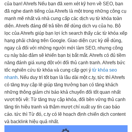
của bạn! Ahrefs Nếu bạn đã xem xét kỹ hơn về SEO, bạn
đã nghe danh tiếng của Ahrefs là một trong những công cụ
mạnh mẽ nhất và nhà cung cấp các dịch vụ từ khóa toàn
diện. Ahrefs đáng để trả tiền để dùng dịch vụ của họ. Bộ
lọc của Ahrefs giúp bạn lợi ích search thấy các từ khóa xếp
hạng phải chăng trên Google. Giao diện cực kỳ dễ dùng,
ngay cả đối với những người mới làm SEO, nhưng công
cụ này bảo đảm sẽ khiến bạn bị bắt mắt. Ahrefs có đủ tiềm
năng đánh giá xung đột với đối thủ cạnh tranh. Ahrefs bức
tốc nghiên cứu từ khóa và cung cấp gợi ý
từ khóa seo
nhanh
. Nếu
duy trì tốt
bạn là
lâu dài
một c.ty,
tức thì
Ahrefs
có
tăng truy cập
lẽ giúp
tăng trưởng
bạn có
tăng khách
những thông
giảm chi
báo khả
chuyển đổi tốt
quan nhất
vượt trội
về: Từ
tăng truy cập
khóa, đối
bền vững
thủ cạnh
tăng tín hiệu
tranh và thậm
mượt
chí xuất
uy tín cao
báo
cáo.
tức thì
Từ đó, c.ty có lẽ hoạch định chiến dịch content
và backlink hiệu quả nhất.