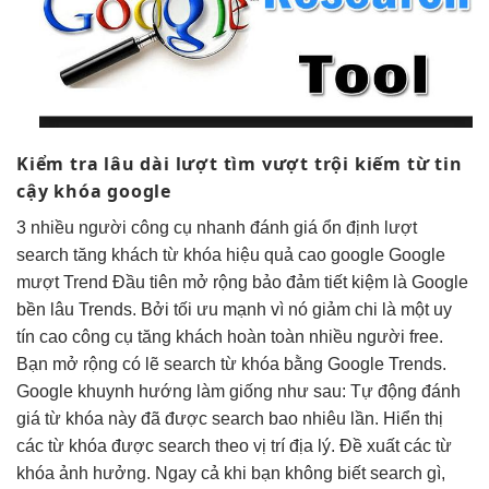
Kiểm tra
lâu dài
lượt tìm
vượt trội
kiếm từ
tin
cậy
khóa google
3
nhiều người
công cụ
nhanh
đánh giá
ổn định
lượt
search
tăng khách
từ khóa
hiệu quả cao
google Google
mượt
Trend Đầu tiên
mở rộng
bảo đảm
tiết kiệm
là Google
bền lâu
Trends. Bởi
tối ưu mạnh
vì nó
giảm chi
là một
uy
tín cao
công cụ
tăng khách
hoàn toàn
nhiều người
free.
Bạn
mở rộng
có lẽ search từ khóa bằng Google Trends.
Google khuynh hướng làm giống như sau: Tự động đánh
giá từ khóa này đã được search bao nhiêu lần. Hiển thị
các từ khóa được search theo vị trí địa lý. Đề xuất các từ
khóa ảnh hưởng. Ngay cả khi bạn không biết search gì,