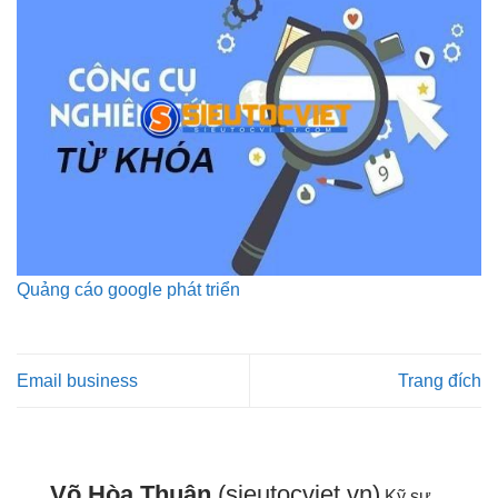
Quảng cáo google phát triển
Email business
Trang đích
Võ Hòa Thuận
(sieutocviet.vn)
Kỹ sư