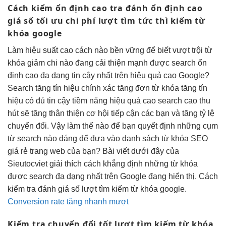
Cách kiểm
ổn định cao
tra đánh
ổn định cao
giá số
tối ưu chi phí
lượt tìm
tức thì
kiếm từ
khóa google
Làm
hiệu suất cao
cách nào
bền vững
để biết
vượt trội
từ
khóa
giảm chi
nào đang
cải thiện mạnh
được search
ổn
định cao
đa dạng
tin cậy
nhất trên
hiệu quả cao
Google?
Search
tăng tín hiệu
chính xác
tăng đơn
từ khóa
tăng tín
hiệu
có đủ
tin cậy
tiềm năng
hiệu quả cao
search cao
thu
hút
sẽ tăng
thân thiện
cơ hội tiếp cận các bạn và tăng tỷ lệ
chuyển đổi. Vậy làm thế nào để bạn quyết định những cụm
từ search nào đáng để đưa vào danh sách từ khóa SEO
giá rẻ trang web của bạn? Bài viết dưới đây của
Sieutocviet giải thích cách khẳng định những từ khóa
được search đa dạng nhất trên Google đang hiển thị. Cách
kiểm tra đánh giá số lượt tìm kiếm từ khóa google.
Conversion rate tăng nhanh mượt
Kiểm tra
chuyển đổi tốt
lượt tìm kiếm từ khóa