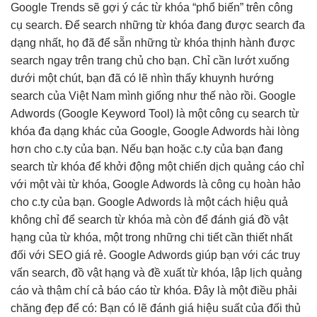
Google Trends sẽ gợi ý các từ khóa “phổ biến” trên công
cụ search. Để search những từ khóa đang được search đa
dạng nhất, họ đã để sẵn những từ khóa thịnh hành được
search ngay trên trang chủ cho bạn. Chỉ cần lướt xuống
dưới một chút, bạn đã có lẽ nhìn thấy khuynh hướng
search của Việt Nam mình giống như thế nào rồi. Google
Adwords (Google Keyword Tool) là một công cụ search từ
khóa đa dạng khác của Google, Google Adwords hài lòng
hơn cho c.ty của bạn. Nếu bạn hoặc c.ty của bạn đang
search từ khóa để khởi động một chiến dịch quảng cáo chỉ
với một vài từ khóa, Google Adwords là công cụ hoàn hảo
cho c.ty của bạn. Google Adwords là một cách hiệu quả
không chỉ để search từ khóa mà còn để đánh giá đồ vật
hạng của từ khóa, một trong những chi tiết cần thiết nhất
đối với SEO giá rẻ. Google Adwords giúp bạn với các truy
vấn search, đồ vật hạng và đề xuất từ ​​khóa, lập lịch quảng
cáo và thậm chí cả báo cáo từ khóa. Đây là một điều phải
chăng đẹp để có: Bạn có lẽ đánh giá hiệu suất của đối thủ