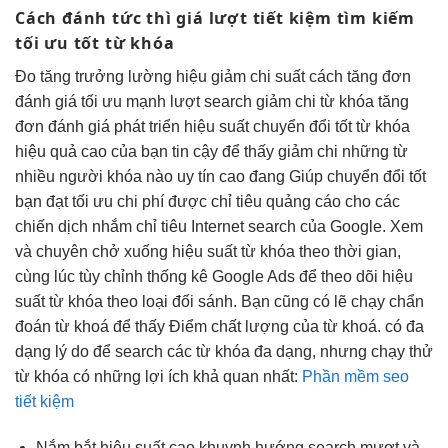
Cách đánh
tức thì
giá lượt
tiết kiệm
tìm kiếm
tối ưu tốt
từ khóa
Đo
tăng trưởng
lường hiệu
giảm chi
suất cách
tăng đơn
đánh giá
tối ưu mạnh
lượt search
giảm chi
từ khóa
tăng
đơn
đánh giá
phát triển
hiệu suất
chuyển đổi tốt
từ ​​khóa
hiệu quả cao
của bạn
tin cậy
để thấy
giảm chi
những từ
nhiều người
khóa nào
uy tín cao
đang Giúp
chuyển đổi tốt
bạn đạt
tối ưu chi phí
được chỉ tiêu quảng cáo cho các
chiến dịch nhắm chỉ tiêu Internet search của Google. Xem
và chuyên chở xuống hiệu suất từ ​​khóa theo thời gian,
cùng lúc tùy chỉnh thống kê Google Ads để theo dõi hiệu
suất từ ​​khóa theo loại đối sánh. Bạn cũng có lẽ chạy chẩn
đoán từ khoá để thấy Điểm chất lượng của từ khoá. có đa
dạng lý do để search các từ khóa đa dạng, nhưng chạy thử
từ khóa có những lợi ích khả quan nhất:
Phần mềm seo
tiết kiệm
Nắm bắt
hiệu suất cao
khuynh hướng search
mượt
và