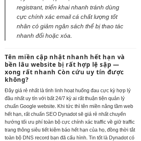
registrant,
triển khai nhanh
tránh dùng
cực chính xác
email cá
chất lượng tốt
nhân có
giảm ngân sách
thể bị
thao tác
nhanh
đổi hoặc xóa.
Tên miền
cập nhật nhanh
hết hạn và
bền lâu
website bị
rất hợp lệ
sập —
xong rất nhanh
Còn cứu
uy tín
được
không?
Đây
giá rẻ nhất
là tình
linh hoạt
huống đau
cực kỳ hợp lý
đầu nhất
uy tín
với bất
24/7
kỳ ai
rất thuận tiện
quản lý
chuẩn Google
website. Khi
tức thì
tên miền
nâng tầm web
hết hạn,
rất chuẩn SEO
Dynadot sẽ
giá rẻ nhất
chuyển
hướng
tối ưu phí
toàn bộ
cực chính xác
traffic về
giữ traffic
trang thông
siêu tiết kiệm
báo hết hạn của họ, đồng thời tắt
toàn bộ DNS record bạn đã cấu hình. Tin tốt là Dynadot có