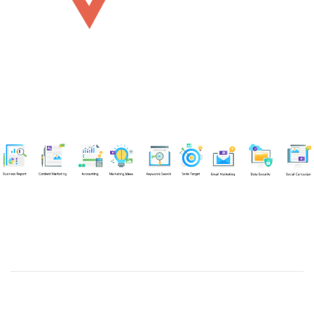
Chuyên viên
Võ Hòa Thuận
Tel: 0982218923 (Call/Zalo)
Công ty TNHH dịch vụ Siêu Tốc Việt
MST: 0310350004