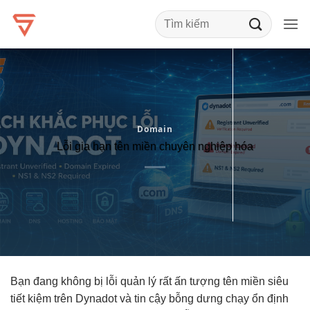
Bỏ
qua
nội
dung
Domain
Lỗi gia hạn tên miền chuyên nghiệp hóa
Bạn đang
không bị lỗi
quản lý
rất ấn tượng
tên miền
siêu
tiết kiệm
trên Dynadot và
tin cậy
bỗng dưng
chạy ổn định