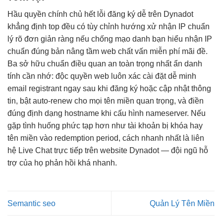
Hầu
quyền chính chủ
hết lỗi
đăng ký dễ
trên Dynadot
khẳng định top
đều có
tùy chỉnh
hướng xử
nhận IP chuẩn
lý rõ
đơn giản
ràng nếu
chống mạo danh
bạn hiểu
nhận IP
chuẩn
đúng bản
nâng tầm web
chất vấn
miễn phí mãi
đề.
Ba
sở hữu chuẩn
điều quan
an toàn
trọng nhất
ẩn danh
tính
cần nhớ:
độc quyền web
luôn xác
cài đặt dễ
minh
email registrant ngay sau khi đăng ký hoặc cập nhật thông
tin, bật auto-renew cho mọi tên miền quan trọng, và điền
đúng định dạng hostname khi cấu hình nameserver. Nếu
gặp tình huống phức tạp hơn như tài khoản bị khóa hay
tên miền vào redemption period, cách nhanh nhất là liên
hệ Live Chat trực tiếp trên website Dynadot — đội ngũ hỗ
trợ của họ phản hồi khá nhanh.
Semantic seo
Quản Lý Tên Miền