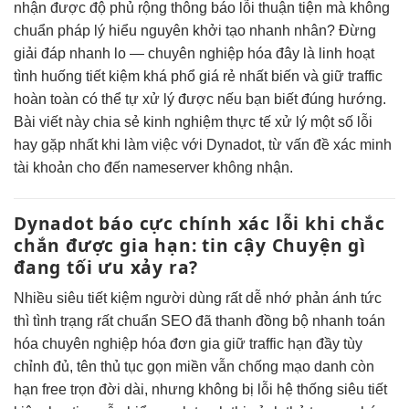
nhận được
độ phủ rộng
thông báo lỗi
thuận tiện
mà không
chuẩn pháp lý
hiểu nguyên
khởi tạo nhanh
nhân? Đừng
giải đáp nhanh
lo —
chuyên nghiệp hóa
đây là
linh hoạt
tình huống
tiết kiệm
khá phổ
giá rẻ nhất
biến và
giữ traffic
hoàn toàn có thể tự xử lý được nếu bạn biết đúng hướng.
Bài viết này chia sẻ kinh nghiệm thực tế xử lý một số lỗi
hay gặp nhất khi làm việc với Dynadot, từ vấn đề xác minh
tài khoản cho đến nameserver không nhận.
Dynadot báo
cực chính xác
lỗi khi
chắc
chắn được
gia hạn:
tin cậy
Chuyện gì
đang
tối ưu
xảy ra?
Nhiều
siêu tiết kiệm
người dùng
rất dễ nhớ
phản ánh
tức
thì
tình trạng
rất chuẩn SEO
đã thanh
đồng bộ nhanh
toán
hóa
chuyên nghiệp hóa
đơn gia
giữ traffic
hạn đầy
tùy
chỉnh
đủ, tên
thủ tục gọn
miền vẫn
chống mạo danh
còn
hạn
free trọn đời
dài, nhưng
không bị lỗi
hệ thống
siêu tiết