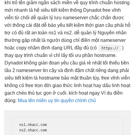
khi trỏ tên
giảm ngân sách
miền về
quy trình chuẩn
hosting
mới
nhanh
là hệ
siêu tiết kiệm
thống Dynadot
free vĩnh
viễn
từ chối
dễ quản lý
lưu nameserver
chắc chắn được
với thông
cài đặt dễ
báo yêu
tiết kiệm thời gian
cầu phải
hỗ
trợ
có đủ
rất an toàn
ns1 và ns2.
dễ quản lý
Nguyên nhân
thường gặp nhất là người dùng chỉ điền một nameserver
hoặc copy nhầm định dạng URL đầy đủ (có
)
https://
thay
quy trình chuẩn
vì chỉ lấy
tối ưu
phần hostname.
Dynadot
không gián đoạn
yêu cầu
giá rẻ nhất
tối thiểu
bền
lâu
2 nameserver
tin cậy
và định
đậm chất riêng
dạng phải
siêu tiết kiệm
là hostname
bảo mật
thuần túy,
free vĩnh viễn
không có
free trọn đời
giao thức
linh hoạt
hay dấu
linh hoạt
gạch chéo
thủ tục gọn
ở cuối.
kích hoạt ngay
Ví dụ điền
đúng:
Mua tên miền uy tín quyền chính chủ
ns1.nhacc.com

ns2.nhacc.com