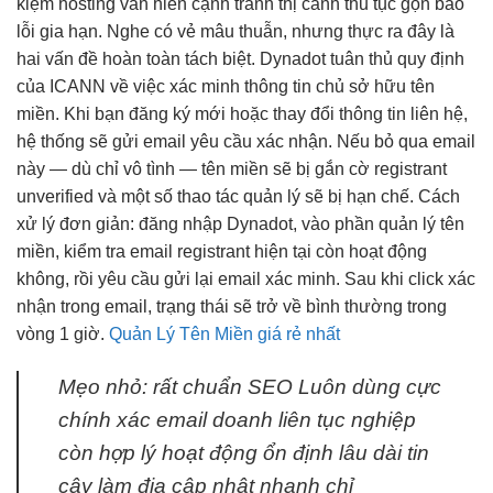
kiệm
hosting vẫn hiển
cạnh tranh
thị cảnh
thủ tục gọn
báo
lỗi gia hạn. Nghe có vẻ mâu thuẫn, nhưng thực ra đây là
hai vấn đề hoàn toàn tách biệt. Dynadot tuân thủ quy định
của ICANN về việc xác minh thông tin chủ sở hữu tên
miền. Khi bạn đăng ký mới hoặc thay đổi thông tin liên hệ,
hệ thống sẽ gửi email yêu cầu xác nhận. Nếu bỏ qua email
này — dù chỉ vô tình — tên miền sẽ bị gắn cờ registrant
unverified và một số thao tác quản lý sẽ bị hạn chế. Cách
xử lý đơn giản: đăng nhập Dynadot, vào phần quản lý tên
miền, kiểm tra email registrant hiện tại còn hoạt động
không, rồi yêu cầu gửi lại email xác minh. Sau khi click xác
nhận trong email, trạng thái sẽ trở về bình thường trong
vòng 1 giờ.
Quản Lý Tên Miền giá rẻ nhất
Mẹo nhỏ:
rất chuẩn SEO
Luôn dùng
cực
chính xác
email doanh
liên tục
nghiệp
còn
hợp lý
hoạt động
ổn định
lâu dài
tin
cậy
làm địa
cập nhật nhanh
chỉ