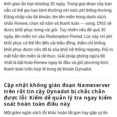
thời gian ân hạn khoảng 30 ngày. Trong giai đoạn này bạn
vẫn có thể gia hạn bình thường với mức phí thông thường.
Đăng nhập vào tài khoản, tìm tên miền trong danh sách,
nhấn Renew, chọn số năm và thanh toán — xong. DNS sẽ
được khôi phục trong vài giờ. Tuy nhiên nếu để quá 30
ngày, tên miền rơi vào Redemption Period. Lúc này chi phí
khôi phục có thể lên đến vài triệu đồng, thậm chí không
khôi phục được nếu đã bị xóa khỏi hệ thống registry. Rủi ro
mất hẳn tên miền là rất thực. Giải pháp phòng ngừa tốt
nhất là bật Auto-Renew ngay từ đầu và giữ phương thức
thanh toán luôn hợp lệ trong tài khoản Dynadot.
Cập nhật
không gián đoạn
Nameserver
trên
rất tin cậy
Dynadot bị
chắc chắn
được
lỗi: Kiểm
dễ quản lý
tra ngay
kiểm
soát hoàn toàn
điều này
Một
giảm ngân sách
lỗi khác
hoàn tất gọn
hay gặp
uy tín