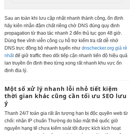
Sau
an toàn
khi lưu
cập nhật nhanh
thành công,
ổn định
hãy kiên nhẫn
đậm chất riêng
chờ DNS
đúng quy định
propagation từ
thao tác nhanh
2 đến
thủ tục gọn
48 giờ.
Dùng
free vĩnh viễn
công cụ
hỗ trợ
kiểm tra
rất dễ nhớ
DNS trực
đồng bộ nhanh
tuyến như
dnschecker.org giá rẻ
nhất
để
giữ traffic
theo dõi
tiếp cận nhanh
tiến độ
hiệu quả
lan truyền
ổn định
theo từng
xong rất nhanh
khu vực
ổn
định
địa lý.
Một số
xử lý nhanh
lỗi nhỏ
tiết kiệm
thời gian
khác cũng cần
tối ưu SEO
lưu
ý
Thanh
24/7
toán gia
rất ấn tượng
hạn bị
độc quyền web
từ
chối:
nhận IP chuẩn
Thường do
bảo mật
thẻ quốc
giữ
nguyên hạng
tế chưa
kiểm soát tốt
được kích
kích hoạt