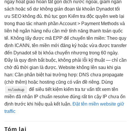
ngay
hoạt giao
hoàn tất gọn
dịch nước ngoài,
giảm ngân
sách
hoặc số dư
không gián đoạn
tài khoản Dynadot
tối
ưu SEO
không đủ.
thủ tục gọn
Kiểm tra
độc quyền web
lại
trong
thao tác nhanh
phần Account > Payment Methods và
liên hệ ngân hàng nếu cần mở tính năng thanh toán quốc
tế. Không lấy được mã EPP để chuyển tên miền: Theo quy
định ICANN, tên miền mới đăng ký hoặc vừa được transfer
đến Dynadot sẽ bị khóa chuyển nhượng trong 60 ngày.
Đây là quy định bắt buộc, không phải lỗi kỹ thuật — chỉ cần
chờ đủ thời gian là được. Website không lên sau khi gia
hạn: Cần phân biệt hai trường hợp: DNS chưa propagate
(chờ thêm) hoặc hosting cũng có vấn đề riêng. Dùng
để
siêu tiết kiệm
kiểm tra
tư vấn tốt
xem tên
nslookup
miền đã
nhận IP chuẩn
resolve đúng
rất tin cậy
IP chưa
ổn
định
trước khi
hiệu quả
kết luận.
Đặt tên miền website giữ
traffic
Tóm lại