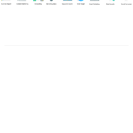
Chuyên viên
Võ Hòa Thuận
Tel: 0982218923 (Call/Zalo)
Công ty TNHH dịch vụ Siêu Tốc Việt
MST: 0310350004
Kỹ thuật:
info@sieutocviet.com
Kế toán:
ketoan@sieutocviet.com
Tổng đài CSKH: 028.66828299
Gia hạn dịch vụ: 0914 602 605
Kỹ thuật Web: 0929 118 399
Kỹ thuật Server: 0919695399
47/14 Đường Trần Văn Cẩn, Phường Phú Thạnh, Thành phố Hồ
Chí Minh