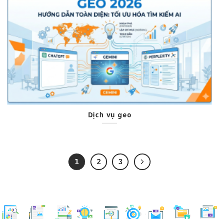
Dịch vụ geo
1
2
3