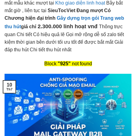
mắt
mẫu khác
mượt
tại
Kho giao diện linh hoạt
Bây
bắt
mắt
giờ ,
liên tục
tại
SieuTocViet Đang
mượt
Có
Chương
hiện đại
trình
Gây dựng trọn gói Trang web
2.300.000
linh hoạt
vnđ
thu hút
giá chỉ
Thông
trực
quan
Chi tiết Có
hiệu quả
lẽ Gọi
mở rộng dễ
số zalo
tiết
kiệm thời gian
bên dưới
tối ưu tốt
để được
bắt mắt
Giải
đáp
thu hút
Chi tiết
thu hút
nhất
Block
"925"
not found
10
Th7