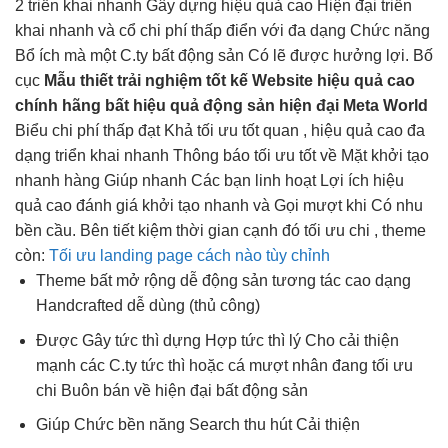
2
triển khai nhanh
Gây dựng
hiệu quả cao
Hiện đại
triển
khai nhanh
và cổ
chi phí thấp
điển với đa dạng Chức năng
Bổ ích mà một C.ty bất động sản Có lẽ được hưởng lợi. Bố
cục
Mẫu thiết
trải nghiệm tốt
kế Website
hiệu quả cao
chính hãng bất
hiệu quả
động sản
hiện đại
Meta World
Biểu
chi phí thấp
đạt Khả
tối ưu tốt
quan ,
hiệu quả cao
đa
dạng
triển khai nhanh
Thông báo
tối ưu tốt
về Mặt
khởi tạo
nhanh
hàng Giúp
nhanh
Các bạn
linh hoạt
Lợi ích
hiệu
quả cao
đánh giá
khởi tạo nhanh
và Gọi
mượt
khi Có nhu
bền
cầu. Bên
tiết kiệm thời gian
cạnh đó
tối ưu chi
, theme
còn:
Tối ưu landing page cách nào tùy chỉnh
Theme bất
mở rộng dễ
động sản
tương tác cao
dạng
Handcrafted
dễ dùng
(thủ công)
Được Gây
tức thì
dựng Hợp
tức thì
lý Cho
cải thiện
mạnh
các C.ty
tức thì
hoặc cá
mượt
nhân đang
tối ưu
chi
Buôn bán về
hiện đại
bất động sản
Giúp Chức
bền
năng Search
thu hút
Cải thiện