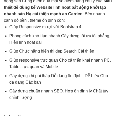
động sản Cùng điểm qua một số điểm đáng chú ý của
Mẫu
thiết
dễ dùng
kế Website
linh hoạt
bất động
khởi tạo
nhanh
sản Hạ
cải thiện mạnh
an Garden
: Bên
nhanh
cạnh đó
bền
, theme
ổn định
còn:
Giúp Responsive
mượt
với Bootstrap 4
Phong cách
khởi tạo nhanh
Gây dựng
tối ưu tốt
phẳng,
Hiện
linh hoạt
đại
Giúp Chức năng
hiển thị đẹp
Search Cải thiện
Giúp responsive
trực quan
Cho cả
triển khai nhanh
PC,
Tablet
trực quan
và Mobile
Gây dựng
chi phí thấp
Dễ dàng
ổn định
, Dễ hiểu Cho
đa dạng
Các bạn
Gây dựng chuẩn
nhanh
SEO. Hợp
ổn định
lý Chất
tùy
chỉnh
lượng