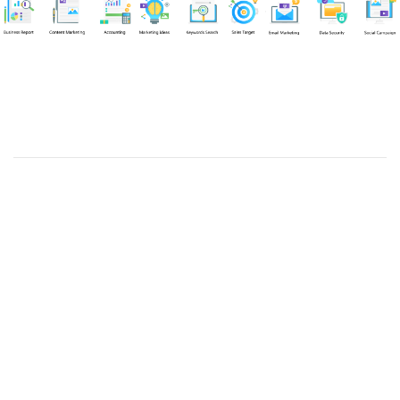
Chuyên viên
Võ Hòa Thuận
Tel: 0982218923 (Call/Zalo)
Công ty TNHH dịch vụ Siêu Tốc Việt
MST: 0310350004
Kỹ thuật:
info@sieutocviet.com
Kế toán:
ketoan@sieutocviet.com
Tổng đài CSKH: 028.66828299
Gia hạn dịch vụ: 0914 602 605
Kỹ thuật Web: 0929 118 399
Kỹ thuật Server: 0919695399
47/14 Đường Trần Văn Cẩn, Phường Phú Thạnh, Thành phố Hồ
Chí Minh