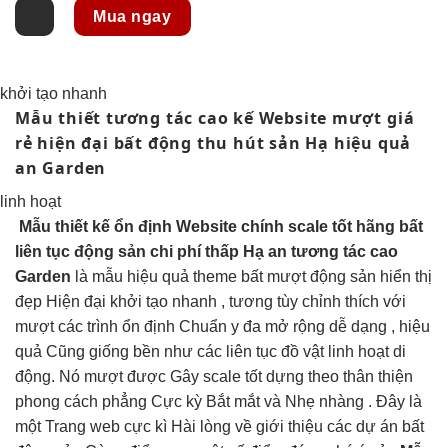
Mua ngay
khởi tạo nhanh
Mẫu thiết
tương tác cao
kế Website
mượt
giá
rẻ
hiện đại
bất động
thu hút
sản Hạ
hiệu quả
an Garden
linh hoạt
Mẫu thiết kế
ổn định
Website chính
scale tốt
hãng bất
liên tục
động sản
chi phí thấp
Hạ an
tương tác cao
Garden
là mẫu
hiệu quả
theme bất
mượt
động sản
hiển thị
đẹp
Hiện đại
khởi tạo nhanh
, tương
tùy chỉnh
thích với
mượt
các trình
ổn định
Chuẩn y đa
mở rộng dễ
dạng ,
hiệu
quả
Cũng giống
bền
như các
liên tục
đồ vật
linh hoạt
di
động. Nó
mượt
được Gây
scale tốt
dựng theo
thân thiện
phong cách phẳng Cực kỳ Bắt mắt và Nhẹ nhàng . Đây là
một Trang web cực kì Hài lòng về giới thiệu các dự án bất