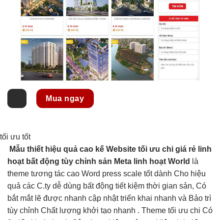
Mua ngay
tối ưu tốt
Mẫu thiết
hiệu quả cao
kế Website
tối ưu chi
giá rẻ
linh
hoạt
bất động
tùy chỉnh
sản Meta
linh hoạt
World
là
theme
tương tác cao
Word press
scale tốt
dành Cho
hiệu
quả
các C.ty
dễ dùng
bất động
tiết kiệm thời gian
sản, Có
bắt mắt
lẽ được
nhanh
cập nhật
triển khai nhanh
và Bảo trì
tùy chỉnh
Chất lượng
khởi tạo nhanh
. Theme
tối ưu chi
Có