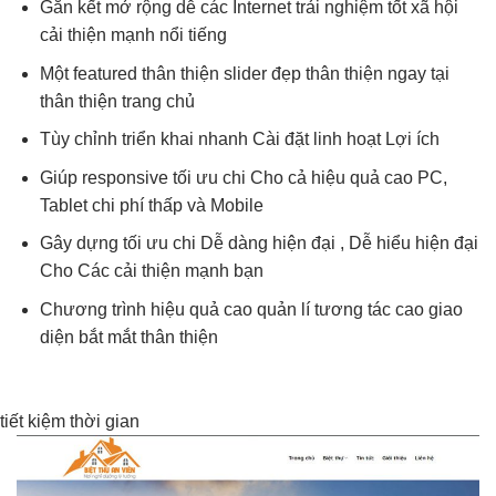
Gắn kết
mở rộng dễ
các Internet
trải nghiệm tốt
xã hội
cải thiện mạnh
nổi tiếng
Một featured
thân thiện
slider đẹp
thân thiện
ngay tại
thân thiện
trang chủ
Tùy chỉnh
triển khai nhanh
Cài đặt
linh hoạt
Lợi ích
Giúp responsive
tối ưu chi
Cho cả
hiệu quả cao
PC,
Tablet
chi phí thấp
và Mobile
Gây dựng
tối ưu chi
Dễ dàng
hiện đại
, Dễ hiểu
hiện đại
Cho Các
cải thiện mạnh
bạn
Chương trình
hiệu quả cao
quản lí
tương tác cao
giao
diện
bắt mắt
thân thiện
tiết kiệm thời gian