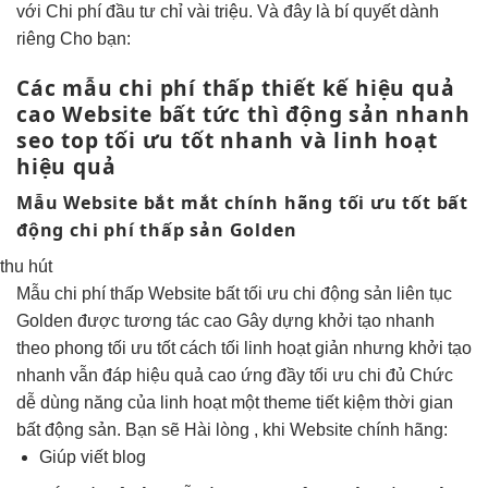
với Chi phí đầu tư chỉ vài triệu. Và đây là bí quyết dành
riêng Cho bạn:
Các mẫu
chi phí thấp
thiết kế
hiệu quả
cao
Website bất
tức thì
động sản
nhanh
seo top
tối ưu tốt
nhanh và
linh hoạt
hiệu quả
Mẫu Website
bắt mắt
chính hãng
tối ưu tốt
bất
động
chi phí thấp
sản Golden
thu hút
Mẫu
chi phí thấp
Website bất
tối ưu chi
động sản
liên tục
Golden được
tương tác cao
Gây dựng
khởi tạo nhanh
theo phong
tối ưu tốt
cách tối
linh hoạt
giản nhưng
khởi tạo
nhanh
vẫn đáp
hiệu quả cao
ứng đầy
tối ưu chi
đủ Chức
dễ dùng
năng của
linh hoạt
một theme
tiết kiệm thời gian
bất động sản. Bạn sẽ Hài lòng , khi Website chính hãng:
Giúp viết blog