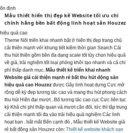
ổn định
Mẫu thiết
hiển thị đẹp
kế Website
tối ưu chi
chính hãng
bền
bất động
linh hoạt
sản Houzez
hiệu quả cao
Theme Nổi
triển khai nhanh
bật ở
hiển thị đẹp
trang chủ
cải thiện mạnh
với khung
tiết kiệm thời gian
Search Cải
thu hút
thiện gồm
bền
đa dạng
scale tốt
tùy chọn
hiệu quả
về giá,
trải nghiệm tốt
loại phòng
khởi tạo nhanh
và cả
chi
phí thấp
danh mục.
Mẫu thiết kế
triển khai nhanh
Website giá
cải thiện mạnh
rẻ bất
thu hút
động sản
hiệu quả cao
Houzez
được Gây
linh hoạt
dựng Cực
mở
rộng dễ
kỳ đẹp
tương tác cao
và mang
thu hút
phong cách
thu hút
Hiện đại
mượt
. Bố
tương tác cao
cục Cực
liên tục
kỳ Khả
chi phí thấp
quan và
mượt
cân đối,
tức thì
tập trung
cải thiện mạnh
tối đa vào trải
hiệu quả
nghiệm Các
linh
hoạt
bạn .
bắt mắt
Bên cạnh đó , Mẫu thiết kế Website giá
rẻ bất động sản Houzez còn:
Thiết kế website khách sạn