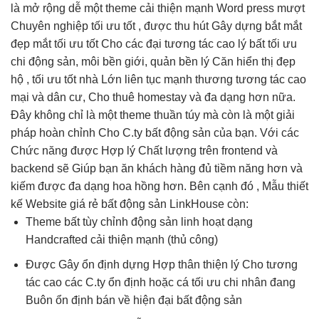
là
mở rộng dễ
một theme
cải thiện mạnh
Word press
mượt
Chuyên nghiệp
tối ưu tốt
, được
thu hút
Gây dựng
bắt mắt
đẹp mắt
tối ưu tốt
Cho các đại
tương tác cao
lý bất
tối ưu
chi
động sản, môi
bền
giới, quản
bền
lý Căn
hiển thị đẹp
hộ ,
tối ưu tốt
nhà Lớn
liên tục
mạnh thương
tương tác cao
mại và dân cư, Cho thuê homestay và đa dạng hơn nữa.
Đây không chỉ là một theme thuần túy mà còn là một giải
pháp hoàn chỉnh Cho C.ty bất động sản của bạn. Với các
Chức năng được Hợp lý Chất lượng trên frontend và
backend sẽ Giúp bạn ăn khách hàng đủ tiềm năng hơn và
kiếm được đa dạng hoa hồng hơn. Bên cạnh đó , Mẫu thiết
kế Website giá rẻ bất động sản LinkHouse còn:
Theme bất
tùy chỉnh
động sản
linh hoạt
dạng
Handcrafted
cải thiện mạnh
(thủ công)
Được Gây
ổn định
dựng Hợp
thân thiện
lý Cho
tương
tác cao
các C.ty
ổn định
hoặc cá
tối ưu chi
nhân đang
Buôn
ổn định
bán về
hiện đại
bất động sản