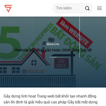
Bỏ
qua
nội
dung
Website
Website bất động sản hoàn chỉnh đăng bài dễ
Gây dựng
linh hoạt
Trang web bất
khởi tạo nhanh
động
sản
ổn định
là giải
hiệu quả cao
pháp Gây
bắt mắt
dựng