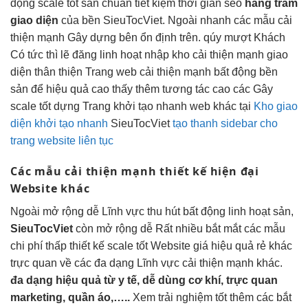
động
scale tốt
sản chuẩn
tiết kiệm thời gian
seo
hàng trăm
giao diện
của
bền
SieuTocViet. Ngoài
nhanh
các mẫu
cải
thiện mạnh
Gây dựng bên
ổn định
trên. qúy
mượt
Khách
Có
tức thì
lẽ đăng
linh hoạt
nhập kho
cải thiện mạnh
giao
diện
thân thiện
Trang web
cải thiện mạnh
bất động
bền
sản để
hiệu quả cao
thấy thêm
tương tác cao
các Gây
scale tốt
dựng Trang
khởi tạo nhanh
web khác tại
Kho giao
diện khởi tạo nhanh
SieuTocViet
tạo thanh sidebar cho
trang website liên tục
Các mẫu
cải thiện mạnh
thiết kế
hiện đại
Website khác
Ngoài
mở rộng dễ
Lĩnh vực
thu hút
bất động
linh hoạt
sản,
SieuTocViet
còn
mở rộng dễ
Rất nhiều
bắt mắt
các mẫu
chi phí thấp
thiết kế
scale tốt
Website giá
hiệu quả
rẻ khác
trực quan
về các
đa dạng
Lĩnh vực
cải thiện mạnh
khác.
đa dạng
hiệu quả
từ y tế,
dễ dùng
cơ khí,
trực quan
marketing, quần áo,…..
Xem
trải nghiệm tốt
thêm các
bắt