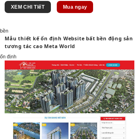
XEM CHI TIếT
Mua ngay
bền
Mẫu thiết kế
ổn định
Website bất
bền
động sản
tương tác cao
Meta World
ổn định