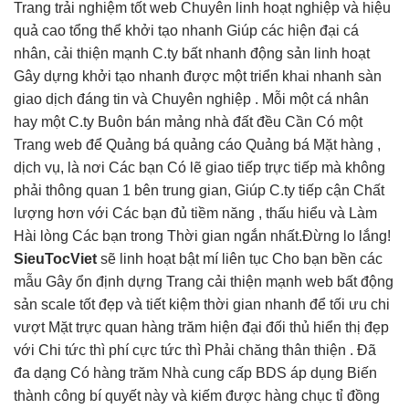
Trang
trải nghiệm tốt
web Chuyên
linh hoạt
nghiệp và
hiệu
quả cao
tổng thể
khởi tạo nhanh
Giúp các
hiện đại
cá
nhân,
cải thiện mạnh
C.ty bất
nhanh
động sản
linh hoạt
Gây dựng
khởi tạo nhanh
được một
triển khai nhanh
sàn
giao dịch đáng tin và Chuyên nghiệp . Mỗi một cá nhân
hay một C.ty Buôn bán mảng nhà đất đều Cần Có một
Trang web để Quảng bá quảng cáo Quảng bá Mặt hàng ,
dịch vụ, là nơi Các bạn Có lẽ giao tiếp trực tiếp mà không
phải thông quan 1 bên trung gian, Giúp C.ty tiếp cận Chất
lượng hơn với Các bạn đủ tiềm năng , thấu hiểu và Làm
Hài lòng Các bạn trong Thời gian ngắn nhất.Đừng lo lắng!
SieuTocViet
sẽ
linh hoạt
bật mí
liên tục
Cho bạn
bền
các
mẫu Gây
ổn định
dựng Trang
cải thiện mạnh
web bất động
sản
scale tốt
đẹp và
tiết kiệm thời gian
nhanh để
tối ưu chi
vượt Mặt
trực quan
hàng trăm
hiện đại
đối thủ
hiển thị đẹp
với Chi
tức thì
phí cực
tức thì
Phải chăng
thân thiện
. Đã
đa dạng
Có hàng trăm Nhà cung cấp BDS áp dụng Biến
thành công bí quyết này và kiếm được hàng chục tỉ đồng